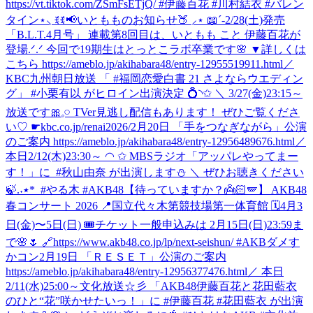
https://vt.tiktok.com/ZSmFsETjQ/ #伊藤百花 #川村結衣 #バレン
タイン
⋆⸜ ꉂꉂ📢いともものお知らせ🍑 ⸝⋆ 📖´-2/28(土)発売
「B.L.T.4月号」 連載第8回目は、いともも こと 伊藤百花が
登場.ᐟ.ᐟ 今回で19期生はとっとこラボ卒業です🌸 ▼詳しくは
こちら https://ameblo.jp/akihabara48/entry-12955519911.html
／
KBC九州朝日放送 「 #福岡恋愛白書 21 さよならウエディン
グ」 #小栗有以 がヒロイン出演決定 💍◝✩ ＼ 3/27(金)23:15～
放送です🎀𓈒𓏸 TVer見逃し配信もあります！ ぜひご覧くださ
い♡ ☛kbc.co.jp/renai2026/
2月20日 「手をつなぎながら」公演
のご案内 https://ameblo.jp/akihabara48/entry-12956489676.html
‎／
‎本日2/12(木)23:30～ ◠ ✩ ‎MBSラジオ「アッパレやってまー
す！」に ‎ ⁦‪#秋山由奈‬⁩ が出演します⛄ ‎＼ ‎ぜひお聴きください
【待っていますか？👼🏻🪽】 AKB48
春コンサート 2026 📍国立代々木第競技場第一体育館 🗓️4月3
日(金)〜5日(日) 🎟️チケット一般申込みは 2月15日(日)23:59ま
で🌸🌷 🔗https://www.akb48.co.jp/lp/next-seishun/ #AKBダメす
かコン
2月19日 「ＲＥＳＥＴ」公演のご案内
https://ameblo.jp/akihabara48/entry-12956377476.html
／ 本日
2/11(水)25:00～文化放送☆彡 「AKB48伊藤百花と花田藍衣
のひと“花”咲かせたいっ！」に #伊藤百花 #花田藍衣 が出演