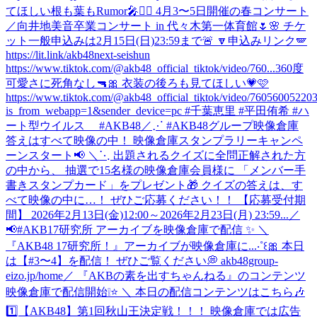
てほしい根も葉もRumor🎤❤️‍🔥 4月3〜5日開催の春コンサート
／向井地美音卒業コンサート in 代々木第一体育館🌷🌸 チケ
ット一般申込みは2月15日(日)23:59まで🚨 🔽申込みリンク🪽
https://lit.link/akb48next-seishun
https://www.tiktok.com/@akb48_official_tiktok/video/760...
360度
可愛さに死角なし🔫🎀 衣装の後ろも見てほしい💗🩷
https://www.tiktok.com/@akb48_official_tiktok/video/7605600522
is_from_webapp=1&sender_device=pc #千葉恵里 #平田侑希 #ハ
ート型ウイルス #AKB48
／⋰ #AKB48グループ映像倉庫
答えはすべて映像の中！ 映像倉庫スタンプラリーキャンペ
ーンスタート📢 ＼⋱ 出題されるクイズに全問正解された方
の中から、 抽選で15名様の映像倉庫会員様に 「メンバー手
書きスタンプカード」をプレゼント🎁 クイズの答えは、す
べて映像の中に…！ ぜひご応募ください！！ 【応募受付期
間】 2026年2月13日(金)12:00～2026年2月23日(月) 23:59...
／
📢#AKB17研究所 アーカイブを映像倉庫で配信 ✨ ＼
『AKB48 17研究所！』アーカイブが映像倉庫に...‧˚꒰🎀 本日
は【#3〜4】を配信！ ぜひご覧ください💭 akb48group-
eizo.jp/home
／ 『AKBの素を出すちゃんねる』のコンテンツ
映像倉庫で配信開始❕⭐️ ＼ 本日の配信コンテンツはこちら🎶
1️⃣【AKB48】第1回秋山王決定戦！！！ 映像倉庫では広告