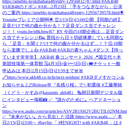
https://ameblo.jp/akihabara48/entry-12956832787.html #AKB48
#AKB48のドボン #AK...
2月23日 「手をつなぎながら」公演
のご案内 https://ameblo.jp/akihabara48/entry-12956739578.html
🌟
Youtubeプレミア公開🆕🌟 ⏰2/15(日)15:00公開 【同期の絆】
足音だけで何の曲か分かる！？足音ダンス当てチャレン
ジ！！ youtu.be/p8kJmwR7_RY 今回の18期企画は… 足音ダン
ス当てチャレンジ💃👟 普段から日々切磋琢磨している同期な
ら 「足音」を聞くだけで何の曲か分かるはず…！？🤔 18期
なら楽勝でしょ👍 #AKB48 #AKBの素ちゃん #ダンス
【待っ
ています🌸🌸🌸】 AKB48 春コンサート 2026 📍国立代々木
第競技場第一体育館 🗓️4月3日(金)〜5日(日) 🎟️チケット一般
申込みは 本日❕2月15日(日)23:59まで🚨🚨
🔗https://www.akb48.co.jp/lp/next-seishun/ #AKBダメすかコン
♨️
お知らせ♨️ 2.25Release🌸『名残り桜』で✨初選抜 #工藤華純
（くどう・かすみ@kasumin_akb48） 🗞朝日新聞デジタル版
にインタビュー掲載📸 ✅〝誰かのために〟ヘアドネーショ
ン
https://www.asahi.com/sp/articles/ASV2B1SH2V2BUTIL02NM.htm
✅〝未来がない〟から見出した活路 https://www.asahi....
／ 本
日2/15(日)23:00～ #bayfm 「 #柱NIGHT! with #AKB48 」は #