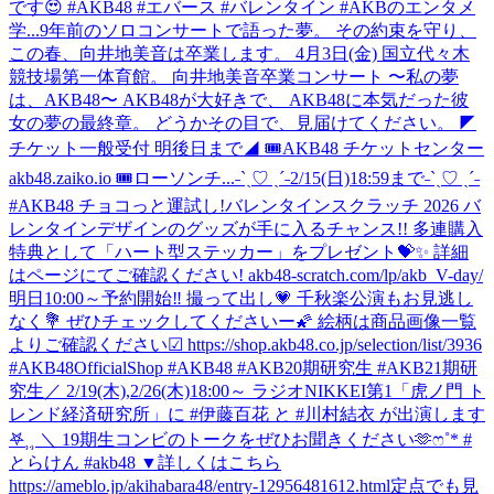
です😍 #AKB48 #エバース #バレンタイン #AKBのエンタメ
学...
9年前のソロコンサートで語った夢。 その約束を守り、
この春、向井地美音は卒業します。 4月3日(金) 国立代々木
競技場第一体育館。 向井地美音卒業コンサート 〜私の夢
は、AKB48〜 AKB48が大好きで、 AKB48に本気だった彼
女の夢の最終章。 どうかその目で、見届けてください。 ◤
チケット一般受付 明後日まで◢ 🎟AKB48 チケットセンター
akb48.zaiko.io 🎟ローソンチ...
˗ˋˏ♡ ˎˊ˗2/15(日)18:59まで˗ˋˏ♡ ˎˊ˗
#AKB48 チョコっと運試し!バレンタインスクラッチ 2026 バ
レンタインデザインのグッズが手に入るチャンス!! 多連購入
特典として「ハート型ステッカー」をプレゼント💝✨ 詳細
はページにてご確認ください! akb48-scratch.com/lp/akb_V-day/
明日10:00～予約開始‼️ 撮って出し💗 千秋楽公演もお見逃し
なく💐 ぜひチェックしてくださいー🌠 絵柄は商品画像一覧
よりご確認ください☑ https://shop.akb48.co.jp/selection/list/3936
#AKB48OfficialShop #AKB48 #AKB20期研究生 #AKB21期研
究生
／ 2/19(木),2/26(木)18:00～ ラジオNIKKEI第1「虎ノ門 ト
レンド経済研究所」に #伊藤百花 と #川村結衣 が出演します
𖤐⸒⸒ ＼ 19期生コンビのトークをぜひお聞きください🫶ෆ˚* #
とらけん #akb48 ▼詳しくはこちら
https://ameblo.jp/akihabara48/entry-12956481612.html
定点でも見