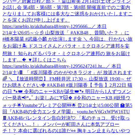
ンバー／対象日程／部＞ ・畠山希美 2月14日(土)オンライン
お話し会 第4部・第6部・第7部・第8部 開催直前でのご案内
となりましてお客様には多大なご迷惑をおかけいたしますこ
とを深くお詫び申し上げます。
https://ameblo.jp/akihabara48/entry-1295666...
／ 本日
2/14(土)26:05～☆彡 山梨放送「 #AKB48 、昔聞いた？ 」に
#橋本陽菜 #武藤小麟 が出演します🌼 ＼ 今回は、行かない旅
をお届け🏝️ ドスコイさんとパラオ・ミクロネシア連邦を妄
想旅！ 知られざるパラオ・ミクロネシア連邦の 旅をお届け
します…🐠 ▼詳しくはこちら
https://ameblo.jp/akihabara48/entry-12956247241.ht...
／ 本日
2/14(土)🍫 「 #坂川陽香 のかがやきラジオ」が 放送されます
🌈 ＼ 【放送時間⏰】 FM軽井沢 17:30～ 山梨放送 19:00～ ぜ
ひお聴きください🍓 #AKB48 #坂川陽香
【 予告 】2月22日 猫
の日 🐾👑 令和のニャーKBが誕生👑🐾 明日から1人ずつメン
バー発表📢*｡ﾟ お楽しみに➰🐱🍀 #令和のニャーKB #妖怪ウ
ォッチ
🌟Youtubeプレミア公開🆕🌟 ⏰2/14(土)15:00公開 🏫第5
回『AKB48の全力エンタメ学園』 youtu.be/V6GxWPW16TU
🍫AKB48バレンタイン告白対決💘 「私のチョコ、受け取っ
てください…！」 メンバーが町田さんに本気アプロー
チ！？ 本命に選ばれるのは誰だ👀 胸キュン止まらないやつ