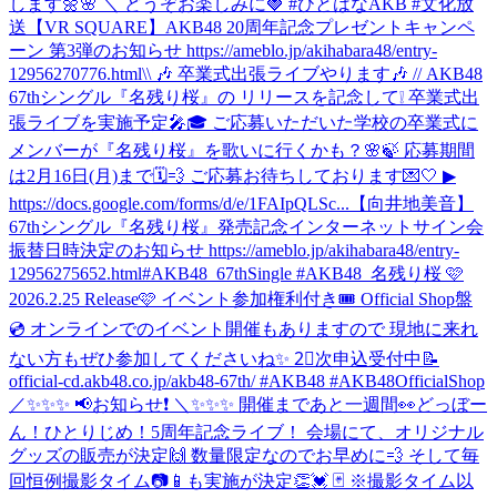
します🌼🌸 ＼ どうぞお楽しみに🍓 #ひとはなAKB #文化放
送
【VR SQUARE】AKB48 20周年記念プレゼントキャンペ
ーン 第3弾のお知らせ https://ameblo.jp/akihabara48/entry-
12956270776.html
\\ 🎶 卒業式出張ライブやります🎶 // AKB48
67thシングル『名残り桜』の リリースを記念して❕ 卒業式出
張ライブを実施予定🎤🎓 ご応募いただいた学校の卒業式に
メンバーが『名残り桜』を歌いに行くかも？🌸🍃 応募期間
は2月16日(月)まで🗓️💨 ご応募お待ちしております💌🤍 ▶︎
https://docs.google.com/forms/d/e/1FAIpQLSc...
【向井地美音】
67thシングル『名残り桜』発売記念インターネットサイン会
振替日時決定のお知らせ https://ameblo.jp/akihabara48/entry-
12956275652.html
#AKB48_67thSingle #AKB48_名残り桜 🩷
2026.2.25 Release🩷 イベント参加権利付き🎟️ Official Shop盤
💿 オンラインでのイベント開催もありますので 現地に来れ
ない方もぜひ参加してくださいね✨ 2⃣次申込受付中📝
official-cd.akb48.co.jp/akb48-67th/ #AKB48 #AKB48OfficialShop
／✨✨✨ 📢お知らせ❗️ ＼✨✨✨ 開催まであと一週間👀どっぼー
ん！ひとりじめ！5周年記念ライブ！ 会場にて、オリジナル
グッズの販売が決定🙌 数量限定なのでお早めに💨 そして毎
回恒例撮影タイム📷📱も実施が決定👏💓 🃏 ※撮影タイム以