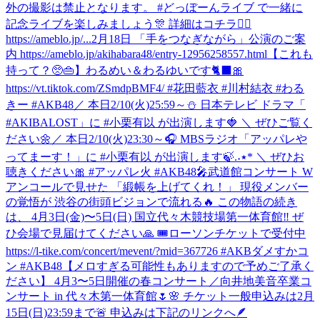
外の撮影は禁止となります。 #どっぼーんライブ で一緒に
記念ライブを楽しみましょう🎊 詳細はコチラ💁‍♀️
https://ameblo.jp/...
2月18日 「手をつなぎながら」公演のご案
内 https://ameblo.jp/akihabara48/entry-12956258557.html
【これも
持って？🥺👜】わるめい＆わるゆいです🐈‍⬛🎀
https://vt.tiktok.com/ZSmdpBMF4/ #花田藍衣 #川村結衣 #わる
きー #AKB48
／ 本日2/10(火)25:59～⛄ 日本テレビ ドラマ「
#AKIBALOST」に #小栗有以 が出演します🍓 ＼ ぜひご覧く
ださい🌼
‎／ ‎本日2/10(火)23:30～🎧 ‎MBSラジオ「アッパレや
ってまーす！」に ‎⁦‪#小栗有以‬⁩ が出演します🍃.˖٭* ‎＼ ‎ぜひお
🎤武道館コンサート W
アンコールで見せた 「緞帳を上げてくれ！」 現役メンバー
の覚悟が 渋谷の街頭ビジョンで流れる🔥 この物語の続き
は、 4月3日(金)〜5日(日) 国立代々木競技場第一体育館‼️ ぜ
ひ会場で見届けてください🙏 🎟ローソンチケットで受付中
https://l-tike.com/concert/mevent/?mid=367726 #AKBダメすかコ
ン #AKB48
【メロすぎる可能性もありますので予めご了承く
ださい】 4月3〜5日開催の春コンサート／向井地美音卒業コ
ンサート in 代々木第一体育館🌷🌸 チケット一般申込みは2月
15日(日)23:59まで🚨 申込みは下記のリンクへ🪶