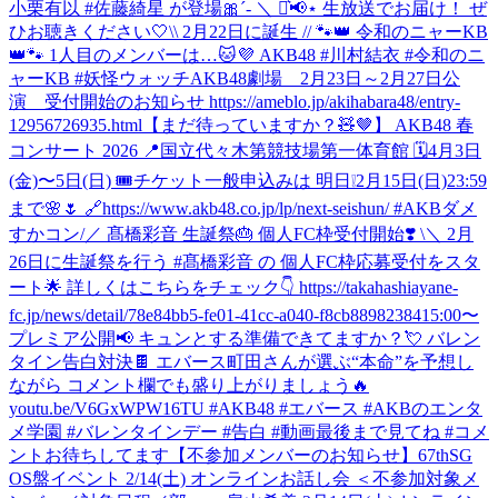
小栗有以 #佐藤綺星 が登場🎀´‐ ＼ ⋆͛📢⋆ 生放送でお届け！ ぜ
ひお聴きください🤍
\\ 2月22日に誕生 // 🐾👑 令和のニャーKB
👑🐾 1人目のメンバーは…🐱💜 AKB48 #川村結衣 #令和のニ
ャーKB #妖怪ウォッチ
AKB48劇場 2月23日～2月27日公
演 受付開始のお知らせ https://ameblo.jp/akihabara48/entry-
12956726935.html
【まだ待っていますか？🧸🤎】 AKB48 春
コンサート 2026 📍国立代々木第競技場第一体育館 🗓️4月3日
(金)〜5日(日) 🎟️チケット一般申込みは 明日❕2月15日(日)23:59
まで🌸🌷 🔗https://www.akb48.co.jp/lp/next-seishun/ #AKBダメ
すかコン
/／ 髙橋彩音 生誕祭🎂 個人FC枠受付開始❣️ \＼ 2月
26日に生誕祭を行う #髙橋彩音 の 個人FC枠応募受付をスタ
ート🌟 詳しくはこちらをチェック👇 https://takahashiayane-
fc.jp/news/detail/78e84bb5-fe01-41cc-a040-f8cb88982384
15:00〜
プレミア公開📢 キュンとする準備できてますか？💘 バレン
タイン告白対決🍫 エバース町田さんが選ぶ“本命”を予想し
ながら コメント欄でも盛り上がりましょう🔥
youtu.be/V6GxWPW16TU #AKB48 #エバース #AKBのエンタ
メ学園 #バレンタインデー #告白 #動画最後まで見てね #コメ
ントお待ちしてます
【不参加メンバーのお知らせ】67thSG
OS盤イベント 2/14(土) オンラインお話し会 ＜不参加対象メ