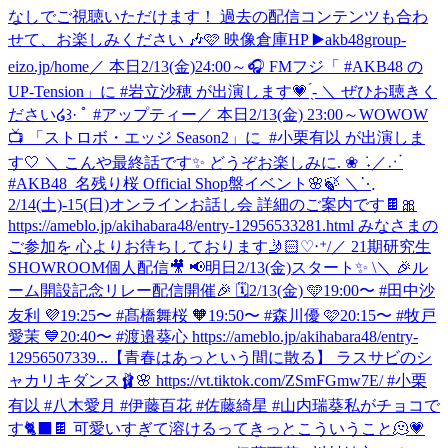
なしでご視聴いただけます！ 過去の配信コンテンツも合わ
せて、お楽しみください 🎶🩷 映像倉庫HP ▶️akb48group-
eizo.jp/home
／ 本日2/13(金)24:00～🎧 FMフジ「 #AKB48 の
UP-Tension」に #岩立沙穂 が出演します💗 ̖́- ＼ ぜひお聴きく
ださい໒꒱· ﾟ #アップティー
‎／ ‎本日2/13(金) 23:00～WOWOW
📺 ‎「ストロボ・エッジ Season2」に ‎ ⁦‪#小栗有以‬⁩ が出演しま
す🤍 ‎＼ ‎こんや最終話です✨ ‎どうぞお楽しみに. ❀ ݁ ˖
／⋰
#AKB48_名残り桜 Official Shop盤イベント🌸🍃 ＼⋱
2/14(土)-15(日)オンラインお話し会 詳細のご案内です🍫🎀
https://ameblo.jp/akihabara48/entry-12956533281.html みなさまの
ご参加を 心よりお待ちしております🤳🏻♡‧⁺
/／ 21期研究生
SHOWROOM個人配信🎥 📢明日2/13(金)スタート✨ \＼ 🎉ル
ーム開設記念リレー配信開催🎉 🗓️2/13(金) 🩵19:00〜 #田中沙
友利 💜19:25〜 #髙橋舞桜 🧡19:50〜 #森川優 🩷20:15〜 #牧戸
愛茉 💙20:40〜 #渡邉葵心 https://ameblo.jp/akihabara48/entry-
12956507339...
【青春はあっという間に散る】 ラスサビのシ
ャカリキダンス🩰🌸 https://vt.tiktok.com/ZSmFGmw7E/ #小栗
有以 #八木愛月 #伊藤百花 #佐藤綺星 #山内瑞葵
私がチョコで
す🐈‍⬛🍫 可愛いすぎて溶けるってきっとこういうこと🫠💗