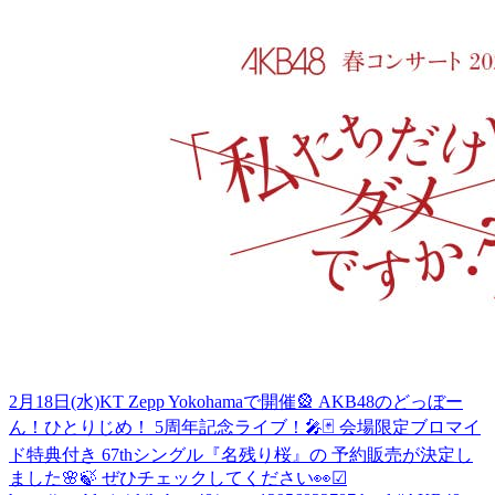
2月18日(水)KT Zepp Yokohamaで開催🎡 AKB48のどっぼー
ん！ひとりじめ！ 5周年記念ライブ！🎤🃏 会場限定ブロマイ
ド特典付き 67thシングル『名残り桜』の 予約販売が決定し
ました🌸🍃 ぜひチェックしてください👀☑︎