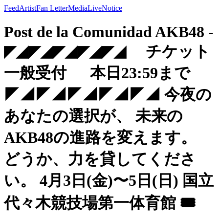
Feed
Artist
Fan Letter
Media
Live
Notice
Post de la Comunidad AKB48 -
◤◢◤◢◤◢◤◢◤◢ チケット
一般受付 本日23:59まで
◤◢◤◢◤◢◤◢◤◢ 今夜の
あなたの選択が、 未来の
AKB48の進路を変えます。
どうか、力を貸してくださ
い。 4月3日(金)〜5日(日) 国立
代々木競技場第一体育館 🎟