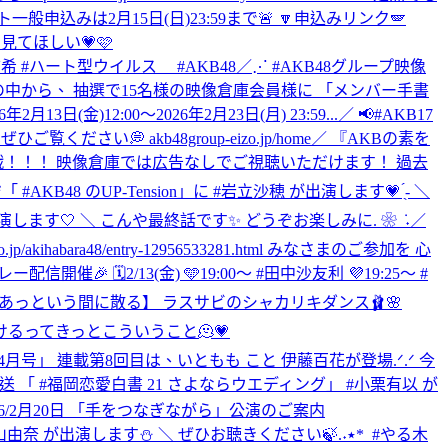
般申込みは2月15日(日)23:59まで🚨 🔽申込みリンク🪽
見てほしい💗🩷
 #千葉恵里 #平田侑希 #ハート型ウイルス #AKB48
／⋰ #AKB48グループ映像
中から、 抽選で15名様の映像倉庫会員様に 「メンバー手書
12:00～2026年2月23日(月) 23:59...
／ 📢#AKB17
い💭 akb48group-eizo.jp/home
／ 『AKBの素を
決定戦！！！ 映像倉庫では広告なしでご視聴いただけます！ 過去
ジ「 #AKB48 のUP-Tension」に #岩立沙穂 が出演します💗 ̖́- ＼
13(金) 23:00～WOWOW📺 ‎「ストロボ・エッジ Season2」に ‎ ⁦‪#小栗有以‬⁩ が出演します🤍 ‎＼ ‎こんや最終話です✨ ‎どうぞお楽しみに. ❀ ݁ ˖
／
akihabara48/entry-12956533281.html みなさまのご参加を 心
催🎉 🗓️2/13(金) 🩵19:00〜 #田中沙友利 💜19:25〜 #
あっという間に散る】 ラスサビのシャカリキダンス🩰🌸
溶けるってきっとこういうこと🫠💗
.L.T.4月号」 連載第8回目は、いともも こと 伊藤百花が登場.ᐟ.ᐟ 今
送 「 #福岡恋愛白書 21 さよならウエディング」 #小栗有以 が
/
2月20日 「手をつなぎながら」公演のご案内