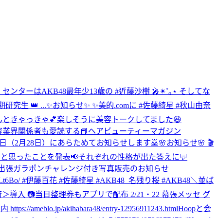
 センターはAKB48最年少13歳の #近藤沙樹 🎤✴︎˚｡⋆ そしてな
究生 👑 ...
✨お知らせ✨ ✨美的.comに #佐藤綺星 #秋山由奈
さんときゃっきゃ💕楽しそうに美容トークしてました😆
✨美容業界関係者も愛読する📕ヘアビューティーマガジン
🗓発売日（2月28日）にあらためてお知らせします🙇
🌸お知らせ🌸 🎬
…」と思ったことを発表📢それぞれの性格が出た答えに💬
日】出張ガラポンチャレンジ付き写真販売のお知らせ
mBLt6Bo/ #伊藤百花 #佐藤綺星 #AKB48_名残り桜 #AKB48
＼並ば
決済＞導入 📷当日整理券もアプリで配布 2/21・22 幕張メッセ グ
meblo.jp/akihabara48/entry-12956911243.html
Hoopと会