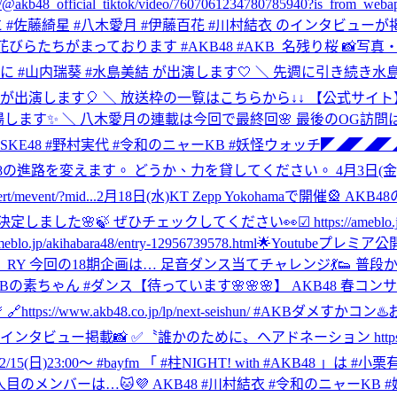
_official_tiktok/video/7607061234780785940?is_from_webap
eb に #佐藤綺星 #八木愛月 #伊藤百花 #川村結衣 のインタビューが掲載
170807 🌸桜の花びらたちがまっております #AKB48 #AKB_名残り桜 
山内瑞葵 #水島美結 が出演します🤍 ＼ 先週に引き続き水島が
 ＼ 放送枠の一覧はこちらから↓↓ 【公式サイト】https://kbc.co.
 が登場します✨ ＼ 八木愛月の連載は今回で最終回🌸 最後のOG
️ SKE48 #野村実代 #令和のニャーKB #妖怪ウォッチ
◤◢◤◢◤
進路を変えます。 どうか、力を貸してください。 4月3日(金)〜
/mevent/?mid...
2月18日(水)KT Zepp Yokohamaで開催🎡
ぜひチェックしてください👀☑︎ https://ameblo.jp/akihabara
kihabara48/entry-12956739578.html
🌟Youtubeプレミア
mwR7_RY 今回の18期企画は… 足音ダンス当てチャレンジ💃
KBの素ちゃん #ダンス
【待っています🌸🌸🌸】 AKB48 春コンサ
s://www.akb48.co.jp/lp/next-seishun/ #AKBダメすかコン
♨️
ー掲載📸 ✅〝誰かのために〟ヘアドネーション https://www.asahi.c
/15(日)23:00～ #bayfm 「 #柱NIGHT! with #AKB48 」
🐾 1人目のメンバーは…🐱💜 AKB48 #川村結衣 #令和のニャーKB