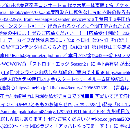
ート／向井地美音卒業コンサート in 代々木第一体育館🌷🌸 チケット一
cial_tiktok/video/760...
360度可愛さに死角なし🔫🎀 衣装の後ろも
7605600522036350229?is_from_webapp=1&sender_device=pc
ペーンスタート📢 ＼⋱ 出題されるクイズに全問正解された方の
！ ぜひご応募ください！！ 【応募受付期間】 2026年2月13日(金)
カイブが映像倉庫に...‧˚꒰🎀 本日は【#3〜4】を配信！ ぜひご覧くださ
日の配信コンテンツはこちら🎶 1️⃣【AKB48】第1回秋山王
48group-eizo.jp/home
／ 本日2/13(金)24:00～🎧 FMフ
‎／ ‎本日2/
)-15(日)オンラインお話し会 詳細のご案内です🍫🎀 https://ameblo.jp/
個人配信🎥 📢明日2/13(金)スタート✨ \＼ 🎉ルーム開設記念リレー配信開
ps://ameblo.jp/akihabara48/entry-12956507339...
【青春は
 #伊藤百花 #佐藤綺星 #山内瑞葵
私がチョコです🐈‍⬛🍫 可愛いすぎて
ンタイン
⋆⸜ ꉂꉂ📢いともものお知らせ🍑 ⸝⋆ 📖´-2/28(土)発売「B
akihabara48/entry-12955519911.html
／ KBC九州朝日放
er見逃し配信もあります！ ぜひご覧ください♡ ☛kbc.co.jp/renai2026
0～ ◠ ✩ ‎MBSラジオ「アッパレやってまーす！」に ‎ ⁦‪#秋山由奈‬⁩ が出演します⛄ ‎＼ ‎ぜひお聴きください🍃.˖٭* ‎ ⁦‪#やる木‬⁩