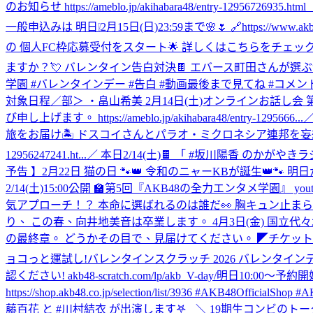
のお知らせ https://ameblo.jp/akihabara48/entry-12956726935.html
一般申込みは 明日❕2月15日(日)23:59まで🌸🌷 🔗https://www.akb48
の 個人FC枠応募受付をスタート🌟 詳しくはこちらをチェック👇 https://takahash
ますか？💘 バレンタイン告白対決🍫 エバース町田さんが選ぶ“本命”
学園 #バレンタインデー #告白 #動画最後まで見てね #コメ
対象日程／部＞ ・畠山希美 2月14日(土)オンラインお話し
び申し上げます。 https://ameblo.jp/akihabara48/entry-1295666...
／
旅をお届け🏝️ ドスコイさんとパラオ・ミクロネシア連邦を妄想旅！ 知られ
12956247241.ht...
／ 本日2/14(土)🍫 「 #坂川陽香 のかがやき
予告 】2月22日 猫の日 🐾👑 令和のニャーKBが誕生👑🐾 
2/14(土)15:00公開 🏫第5回『AKB48の全力エンタメ学園』
気アプローチ！？ 本命に選ばれるのは誰だ👀 胸キュン止まらないや
り、 この春、向井地美音は卒業します。 4月3日(金) 国立代
の最終章。 どうかその目で、見届けてください。 ◤チケット一般受付 明
ョコっと運試し!バレンタインスクラッチ 2026 バレンタイ
認ください! akb48-scratch.com/lp/akb_V-day/
明日10:00～予約
https://shop.akb48.co.jp/selection/list/3936 #AKB48Offi
藤百花 と #川村結衣 が出演します𖤐⸒⸒ ＼ 19期生コンビのトークをぜひお聞きく