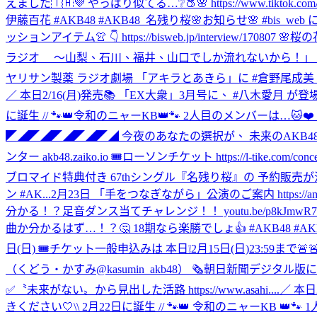
えました🇹🇭💜 やっぱり似てる…❔🍑🌸 https://www.tiktok.com/@akb48
伊藤百花 #AKB48 #AKB48_名残り桜
🌸お知らせ🌸 #bis_w
ッションアイテム👚 👇 https://bisweb.jp/interview/
ラジオ ～山梨、石川、福井、山口でしか流れないから！」 に #
ヤリサン製薬 ラジオ劇場 「アキラとあきら」に #倉野尾成美 が出演します🎈
／ 本日2/16(月)発売📚 「EX大衆」3月号に、 #八木愛月
に誕生 // 🐾👑令和のニャーKB👑🐾 2人目のメンバーは…🐱❤
◤◢◤◢◤◢◤◢◤◢ 今夜のあなたの選択が、 未来のAKB48の
ンター akb48.zaiko.io 🎟ローソンチケット https://l-tike.com/concert
ブロマイド特典付き 67thシングル『名残り桜』の 予約販売が決定しました🌸🍃 
ン #AK...
2月23日 「手をつなぎながら」公演のご案内 https://ameblo.jp/a
分かる！？足音ダンス当てチャレンジ！！ youtu.be/p8kJ
曲か分かるはず…！？🤔 18期なら楽勝でしょ👍 #AKB48 #A
日(日) 🎟️チケット一般申込みは 本日❕2月15日(日)23:59まで🚨🚨 🔗http
（くどう・かすみ@kasumin_akb48） 🗞朝日新聞デジタル版にインタビュ
✅〝未来がない〟から見出した活路 https://www.asahi....
／ 本日2
きください🤍
\\ 2月22日に誕生 // 🐾👑 令和のニャーKB 