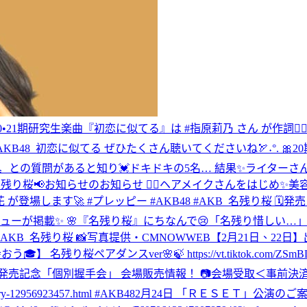
 20•21期研究生楽曲『初恋に似てる』は #指原莉乃 さん が作詞✍🏻
n #AKB48_初恋に似てる ぜひたくさん聴いてくださいね🏹˖°. 🎀20期研
は？〟との質問があると知り💓ドキドキの5名… 結果✨ライター
KB_名残り桜
📢お知らせのお知らせ 💆‍♀️ヘアメイクさんをはじめ
藤百花 が登場します🚀 #プレッピー #AKB48 #AKB_名残り桜 
インタビューが掲載✨ 🌸『名残り桜』にちなんで😢「名残り惜しい
OW #AKB48 #AKB_名残り桜 📸写真提供・CMNOWWEB
【2月21日、22
】 名残り桜ペアダンスver🌸🍃 https://vt.tiktok.com/ZS
 Shop盤 発売記念「個別握手会」 会場販売情報！ 📷会場受取＜事前
12956923457.html #AKB48
2月24日 「ＲＥＳＥＴ」公演のご案内 https://a