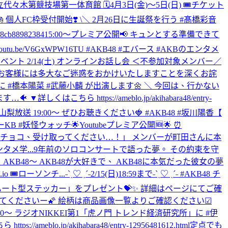
立代々木第競技場第一体育館 🗓️4月3日(金)〜5日(日) 🎟️チケット
 個人FC枠受付開始❣️ \＼ 2月26日に生誕祭を行う #髙橋彩音
cb88982384
15:00〜プレミア公開📢 キュンとする準備できて
/V6GxWPW16TU #AKB48 #エバース #AKBのエンタメ
イベント 2/14(土) オンラインお話し会 ＜不参加対象メンバー／
ましてお客様には多大なご迷惑をおかけいたしますことを深くお詫
？ 」に #橋本陽菜 #武藤小麟 が出演します🌼 ＼ 今回は、行かない
https://ameblo.jp/akihabara48/entry-
山梨放送 19:00～ ぜひお聴きください🍓 #AKB48 #坂川陽香
【
ャーKB #妖怪ウォッチ
🌟Youtubeプレミア公開🆕🌟 ⏰
対決💘 「私のチョコ、受け取ってください…！」 メンバーが町田さんに本
タメ学...
9年前のソロコンサートで語った夢。 その約束を守
B48〜 AKB48が大好きで、 AKB48に本気だった彼女の夢
 🎟ローソンチ...
˗ˋˏ♡ ˎˊ˗2/15(日)18:59まで˗ˋˏ♡ ˎˊ˗ #AKB48 チ
ハート型ステッカー」をプレゼント💝✨ 詳細はページにてご確
ックしてくださいー🌠 絵柄は商品画像一覧よりご確認ください☑
(木)18:00～ ラジオNIKKEI第1「虎ノ門 トレンド経済研究所」に #伊
.jp/akihabara48/entry-12956481612.html
定点でも