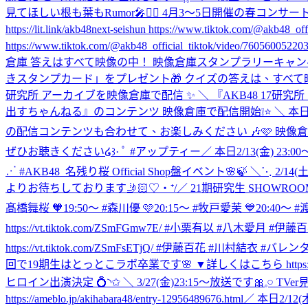
見てほしい根も葉もRumor🎤❤️‍🔥 4月3〜5日開催の春コンサ
https://lit.link/akb48next-seishun https://www.tiktok.com/@akb48_offi
https://www.tiktok.com/@akb48_official_tiktok/video/
倉庫 答えはすべて映像の中！ 映像倉庫スタンプラリーキャン
きスタンプカード」をプレゼント🎁 クイズの答えは、すべて映像の中に…
研究所 アーカイブを映像倉庫で配信 ✨ ＼ 『AKB48 17研究所！』アー
出すちゃんねる』のコンテンツ 映像倉庫で配信開始❕⭐️ ＼ 本
の配信コンテンツも合わせて、お楽しみください 🎶🩷 映像倉庫HP ▶️akb
ぜひお聴きください໒꒱· ﾟ #アップティー
⋰ #AKB48_名残り桜 Official Shop盤イベント🌸🍃 ＼⋱ 2/14(土
よりお待ちしております🤳🏻♡‧⁺
/／ 21期研究生 SHOWROOM
髙橋舞桜 🧡19:50〜 #森川優 🩷20:15〜 #牧戸愛茉 💙20:40〜 #渡邉葵心 htt
https://vt.tiktok.com/ZSmFGmw7E/ #小栗有以 #八木愛月
https://vt.tiktok.com/ZSmFsETjQ/ #伊藤百花 #川村結衣 #バレ
回で19期生はとっとこラボ卒業です🌸 ▼詳しくはこちら https://ameblo.jp/
ヒロイン出演決定 💍◝✩ ＼ 3/27(金)23:15～放送です🎀𓈒𓏸 TV
https://ameblo.jp/akihabara48/entry-12956489676.html
‎／ ‎本日2/12(木)23:3