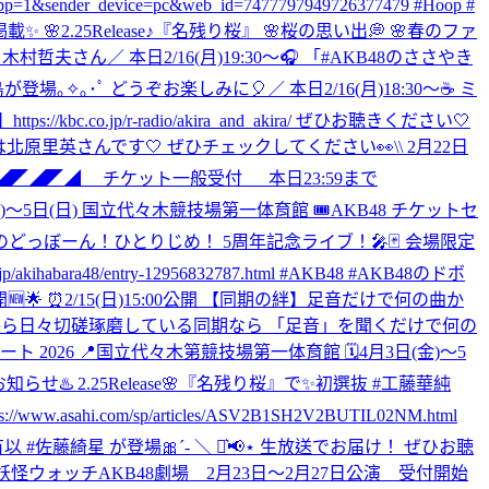
p=1&sender_device=pc&web_id=7477797949726377479 #Hoop #
✨ 🌸2.25Release♪『名残り桜』 🌸桜の思い出💭 🌸春のファ
写真・木村哲夫さん
／ 本日2/16(月)19:30～🎧 「#AKB48のささやき
登場｡✧｡･ﾟ どうぞお楽しみに🎈
／ 本日2/16(月)18:30～☕ ミ
jp/r-radio/akira_and_akira/ ぜひお聴きください🤍
訪問は北原里英さんです🤍 ぜひチェックしてください👀
\\ 2月22日
◢◤◢◤◢ チケット一般受付 本日23:59まで
5日(日) 国立代々木競技場第一体育館 🎟AKB48 チケットセ
 AKB48のどっぼーん！ひとりじめ！ 5周年記念ライブ！🎤🃏 会場限定
48/entry-12956832787.html #AKB48 #AKB48のドボ
公開🆕🌟 ⏰2/15(日)15:00公開 【同期の絆】足音だけで何の曲か
 普段から日々切磋琢磨している同期なら 「足音」を聞くだけで何の
ート 2026 📍国立代々木第競技場第一体育館 🗓️4月3日(金)〜5
お知らせ♨️ 2.25Release🌸『名残り桜』で✨初選抜 #工藤華純
om/sp/articles/ASV2B1SH2V2BUTIL02NM.html
は #小栗有以 #佐藤綺星 が登場🎀´‐ ＼ ⋆͛📢⋆ 生放送でお届け！ ぜひお聴
 #妖怪ウォッチ
AKB48劇場 2月23日～2月27日公演 受付開始