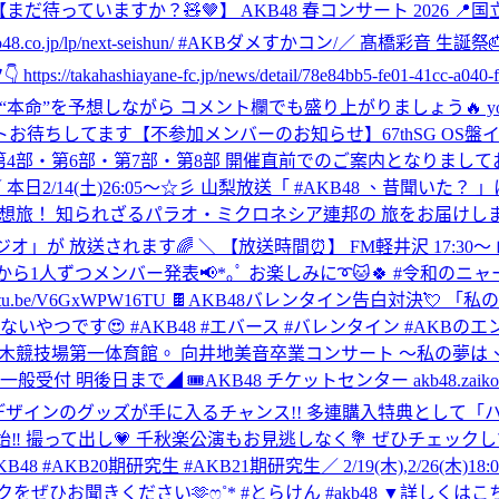
【まだ待っていますか？🧸🤎】 AKB48 春コンサート 2026 📍国
.co.jp/lp/next-seishun/ #AKBダメすかコン
/／ 髙橋彩音 生誕祭
iayane-fc.jp/news/detail/78e84bb5-fe01-41cc-a040-f8
を予想しながら コメント欄でも盛り上がりましょう🔥 youtu.be
ントお待ちしてます
【不参加メンバーのお知らせ】67thSG OS盤
会 第4部・第6部・第7部・第8部 開催直前でのご案内となり
 本日2/14(土)26:05～☆彡 山梨放送「 #AKB48 、昔聞いた
ざるパラオ・ミクロネシア連邦の 旅をお届けします…🐠 ▼詳しくはこちら 
ラジオ」が 放送されます🌈 ＼ 【放送時間⏰】 FM軽井沢 17:30～ 
明日から1人ずつメンバー発表📢*｡ﾟ お楽しみに➰🐱🍀 #令和のニ
 youtu.be/V6GxWPW16TU 🍫AKB48バレンタイン告白
つです😍 #AKB48 #エバース #バレンタイン #AKBのエン
々木競技場第一体育館。 向井地美音卒業コンサート 〜私の夢は、AK
後日まで◢ 🎟AKB48 チケットセンター akb48.zaiko.io
ンデザインのグッズが手に入るチャンス!! 多連購入特典として「
開始‼️ 撮って出し💗 千秋楽公演もお見逃しなく💐 ぜひチェ
cialShop #AKB48 #AKB20期研究生 #AKB21期研究生
／ 2/19(木),2/26
ださい🫶ෆ˚* #とらけん #akb48 ▼詳しくはこちら https://ameblo