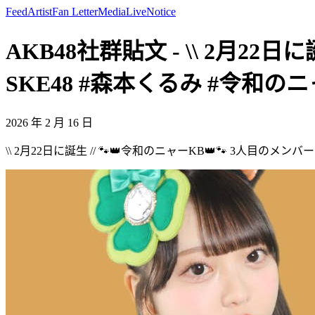
Feed
Artist
Fan Letter
Media
Live
Notice
AKB48社群貼文 - \\ 2月22日
SKE48 #森本くるみ #令和のニャー
2026 年 2 月 16 日
\\ 2月22日に誕生 // 🐾👑令和のニャーKB👑🐾 3人目のメン