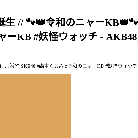
に誕生 // 🐾👑令和のニャーKB
KB #妖怪ウォッチ - AKB48_Of
バーは…🐱💛 SKE48 #森本くるみ #令和のニャーKB #妖怪ウォッチ