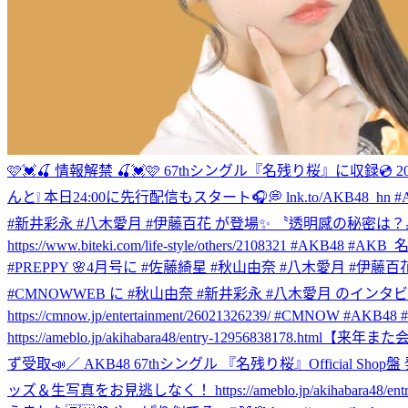
🩷💓🍒 情報解禁 🍒💓🩷 67thシングル『名残り桜』に収録
んと❕ 本日24:00に先行配信もスタート🎧💭 lnk.to/AKB48_h
#新井彩永 #八木愛月 #伊藤百花 が登場✨ 〝透明感の秘密
https://www.biteki.com/life-style/others/2108321 #AKB48 #A
#PREPPY 🌸4月号に #佐藤綺星 #秋山由奈 #八木愛月 #伊
#CMNOWWEB に #秋山由奈 #新井彩永 #八木愛月 の
https://cmnow.jp/entertainment/26021326239/ #CMN
https://ameblo.jp/akihabara48/entry-12956838178.html
【来年また会おう
ず受取📣／ AKB48 67thシングル 『名残り桜』Official
ッズ＆生写真をお見逃しなく！ https://ameblo.jp/akihabara48/entry-