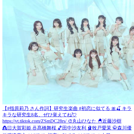
【#指原莉乃 さん作詞】研究生楽曲 #初恋に似てる 🎀🍒 キラ
キラな研究生8名、ぜひ覚えてね💘
https://vt.tiktok.com/ZSmDC28rs/ 🎨丸山ひなた 🐣近藤沙樹
👸🏻大賀彩姫 🍜髙橋舞桜 🏀田中沙友利 🩰牧戸愛茉 🥋森川優