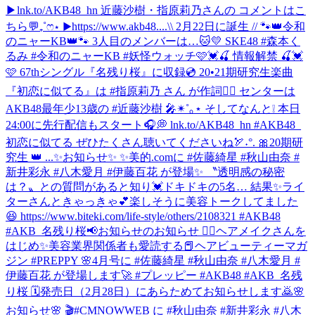
▶︎lnk.to/AKB48_hn 近藤沙樹・指原莉乃さんの コメントはこ
ちら💬₊˚ෆ⋆ ▶︎https://www.akb48....
\\ 2月22日に誕生 // 🐾👑令和
のニャーKB👑🐾 3人目のメンバーは…🐱💛 SKE48 #森本く
るみ #令和のニャーKB #妖怪ウォッチ
🩷💓🍒 情報解禁 🍒💓
🩷 67thシングル『名残り桜』に収録💿 20•21期研究生楽曲
『初恋に似てる』は #指原莉乃 さん が作詞✍🏻 センターは
AKB48最年少13歳の #近藤沙樹 🎤✴︎˚｡⋆ そしてなんと❕ 本日
24:00に先行配信もスタート🎧💭 lnk.to/AKB48_hn #AKB48_
初恋に似てる ぜひたくさん聴いてくださいね🏹˖°. 🎀20期研
究生 👑 ...
✨お知らせ✨ ✨美的.comに #佐藤綺星 #秋山由奈 #
新井彩永 #八木愛月 #伊藤百花 が登場✨ 〝透明感の秘密
は？〟との質問があると知り💓ドキドキの5名… 結果✨ライ
ターさんときゃっきゃ💕楽しそうに美容トークしてました
😆 https://www.biteki.com/life-style/others/2108321 #AKB48
#AKB_名残り桜
📢お知らせのお知らせ 💆‍♀️ヘアメイクさんを
はじめ✨美容業界関係者も愛読する📕ヘアビューティーマガ
ジン #PREPPY 🌸4月号に #佐藤綺星 #秋山由奈 #八木愛月 #
伊藤百花 が登場します🚀 #プレッピー #AKB48 #AKB_名残
り桜 🗓発売日（2月28日）にあらためてお知らせします🙇
🌸
お知らせ🌸 🎬#CMNOWWEB に #秋山由奈 #新井彩永 #八木