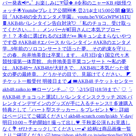
バー発表📢*｡ﾟ お楽しみに➰🐱🍀 #令和のニャーKB #妖怪ウ
ォッチ
🌟Youtubeプレミア公開🆕🌟 ⏰2/14(土)15:00公開 🏫第5
回『AKB48の全力エンタメ学園』 youtu.be/V6GxWPW16TU
🍫AKB48バレンタイン告白対決💘 「私のチョコ、受け取っ
てください…！」 メンバーが町田さんに本気アプロー
チ！？ 本命に選ばれるのは誰だ👀 胸キュン止まらないやつ
です😍 #AKB48 #エバース #バレンタイン #AKBのエンタメ
学...
9年前のソロコンサートで語った夢。 その約束を守り、
この春、向井地美音は卒業します。 4月3日(金) 国立代々木
競技場第一体育館。 向井地美音卒業コンサート 〜私の夢
は、AKB48〜 AKB48が大好きで、 AKB48に本気だった彼
女の夢の最終章。 どうかその目で、見届けてください。 ◤
チケット一般受付 明後日まで◢ 🎟AKB48 チケットセンター
akb48.zaiko.io 🎟ローソンチ...
˗ˋˏ♡ ˎˊ˗2/15(日)18:59まで˗ˋˏ♡ ˎˊ˗
#AKB48 チョコっと運試し!バレンタインスクラッチ 2026 バ
レンタインデザインのグッズが手に入るチャンス!! 多連購入
特典として「ハート型ステッカー」をプレゼント💝✨ 詳細
はページにてご確認ください! akb48-scratch.com/lp/akb_V-day/
明日10:00～予約開始‼️ 撮って出し💗 千秋楽公演もお見逃し
なく💐 ぜひチェックしてくださいー🌠 絵柄は商品画像一覧
よりご確認ください☑ https://shop.akb48.co.jp/selection/list/3936