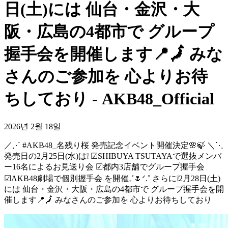
日(土)には 仙台・金沢・大
阪・広島の4都市で グループ
握手会を開催します📍🗾 みな
さんのご参加を 心よりお待
ちしており - AKB48_Official
2026년 2월 18일
／⋰ #AKB48_名残り桜 発売記念イベント開催決定🌸🍃 ＼⋱
発売日の2月25日(水)は❕ ☑︎SHIBUYA TSUTAYAで選抜メンバ
ー16名によるお見送り会 ☑︎都内3店舗でグループ握手会
☑︎AKB48劇場で個別握手会 を開催₊˚🌷ᐟ.˚ さらに❕2月28日(土)
には 仙台・金沢・大阪・広島の4都市で グループ握手会を開
催します📍🗾 みなさんのご参加を 心よりお待ちしており