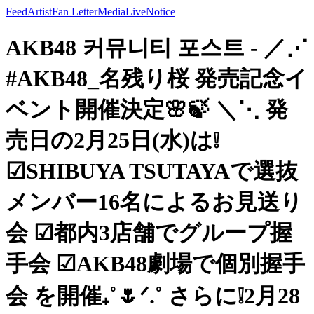
Feed
Artist
Fan Letter
Media
Live
Notice
AKB48 커뮤니티 포스트 - ／⋰
#AKB48_名残り桜 発売記念イ
ベント開催決定🌸🍃 ＼⋱ 発
売日の2月25日(水)は❕
☑︎SHIBUYA TSUTAYAで選抜
メンバー16名によるお見送り
会 ☑︎都内3店舗でグループ握
手会 ☑︎AKB48劇場で個別握手
会 を開催₊˚🌷ᐟ.˚ さらに❕2月28