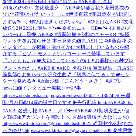
🥁渡邉葵心 #AKB48_初恋に似てる #AKB48
／ 本日
2/18(水)25:00～文化放送🎈 「AKB48伊藤百花と花田藍衣の
ひと“花”咲かせたいっ！」に #伊藤百花 #花田藍衣 が出演し
ます🌼🌸 ＼ ぜひお聴きください｡✧｡･ﾟ #ひとはなAKB #文化
放送
\\ 2月22日に誕生 // 🐾👑令和のニャーKB👑🐾 4人目のメ
ンバーは…🐱💚 AKB48 #近藤沙樹 #令和のニャーKB #妖怪
ウォッチ
🍑お知らせ🍑 本日発売の📸FLASH に #伊藤百花 の
インタビューが掲載✨ ㊙️ひそかに大切にしているものを紹
介する「ヒソ・ モノ」というコーナーに登場しています
〝いともも〟が❤️大切にしているものは👴お爺様から🎁プレ
ゼントされた… #AKB48 #AKB_名残り桜 写真提供・FLASH
編集部
🍊お知らせ🍊 研究生曲💕『初恋に似てる』で👑セン
ターを務める🌟 #近藤沙樹（こんどう・さき ） #週プレ
newsに📸インタビュー掲載✨ ✏️記事
https://wpb.shueisha.co.jp/gravure/news/20260217-130245/# 来週
🗓2月23日🎂14歳の誕生日です🎉 ▶️先行配信 lnk.to/AKB48_hn
#AKB_名残り桜 #AKB_...
／ ⋆͛📢⋆#AKB48 21期研究生が 個
人TikTokアカウントを開設！ ＼ 🍜髙橋舞桜(たかはしまお)
https://www.tiktok.com/@mao_takahashi0625 🏀田中沙友利(たな
かさゆり) https://www.tiktok.com/@sayuri_tanaka1209 🩰牧戸愛