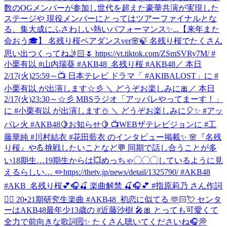
数のOGメンバーが参加し世代を超えた豪華共演が実現した
ステージや 現役メンバーにとってはツアーファイナルとな
る、集大成にふさわしい熱いパフォーマンス✨...
【来年また
会おう🎓】 名残り桜ペアダンスver🌸🍃 名残り桜でたくさん
思い出つくってね🤳🏻🌷 https://vt.tiktok.com/ZSmSVRy7M/ #
小栗有以 #山内瑞葵 #AKB48_名残り桜 #AKB48
／ 本日
2/17(火)25:59～📺 日本テレビ ドラマ「 #AKIBALOST」に #
小栗有以 が出演します☆彡 ＼ どうぞお楽しみに🎀
／ 本日
2/17(火)23:30～☆彡 MBSラジオ「アッパレやってまーす！」
に #小栗有以 が出演します⛄ ＼ どうぞお楽しみに🎈✨ #アッ
パレ火 #AKB48
🍋お知らせ🍋 📺WEBザテレビジョンに #工
藤華純 #川村結衣 #花田藍衣 のインタビュー掲載✨ 🌸『名残
り桜』や💪挑戦したいことなど💬 同期で話し合うことが多
い18期生…19期生からは💥めっちゃ◯◯◯しているように見
えるらしい… ✏️https://thetv.jp/news/detail/1325790/ #AKB48
#AKB_名残り桜
💕🎧🍒 楽曲解禁 🍒🎧💕 #指原莉乃 さん作詞
✍🏻 20•21期研究生楽曲 #AKB48_初恋に似てる 🫶🏻💘 センタ
ーはAKB48最年少13歳の #近藤沙樹 🎤🎀 とっても可愛くて
全力で前向きな歌詞🗒️✨ たくさん聴いてくださいね🎧💭