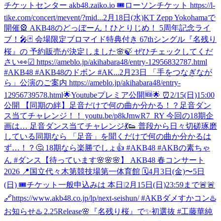
チケットセンター akb48.zaiko.io 🎟ローソンチケット https://l-
tike.com/concert/mevent/?mid...
2月18日(水)KT Zepp Yokohamaで
開催🎡 AKB48のどっぼーん！ひとりじめ！ 5周年記念ライ
ブ！🎤🃏 会場限定ブロマイド特典付き 67thシングル『名残り
桜』の 予約販売が決定しました🌸🍃 ぜひチェックしてくだ
さい👀☑︎ https://ameblo.jp/akihabara48/entry-12956832787.html
#AKB48 #AKB48のドボン #AK...
2月23日 「手をつなぎなが
ら」公演のご案内 https://ameblo.jp/akihabara48/entry-
12956739578.html
🌟Youtubeプレミア公開🆕🌟 ⏰2/15(日)15:00
公開 【同期の絆】足音だけで何の曲か分かる！？足音ダン
ス当てチャレンジ！！ youtu.be/p8kJmwR7_RY 今回の18期企
画は… 足音ダンス当てチャレンジ💃👟 普段から日々切磋琢磨
している同期なら 「足音」を聞くだけで何の曲か分かるは
ず…！？🤔 18期なら楽勝でしょ👍 #AKB48 #AKBの素ちゃ
ん #ダンス
【待っています🌸🌸🌸】 AKB48 春コンサート
2026 📍国立代々木第競技場第一体育館 🗓️4月3日(金)〜5日
(日) 🎟️チケット一般申込みは 本日❕2月15日(日)23:59まで🚨🚨
🔗https://www.akb48.co.jp/lp/next-seishun/ #AKBダメすかコン
♨️
お知らせ♨️ 2.25Release🌸『名残り桜』で✨初選抜 #工藤華純