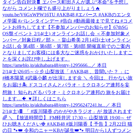
タイン告白対決🍫 エバース町田さんが選ぶ“本命”を予想し
ながら コメント欄でも盛り上がりましょう🔥
youtu.be/V6GxWPW16TU #AKB48 #エバース #AKBのエンタ
メ学園 #バレンタインデー #告白 #動画最後まで見てね #コメ
ントお待ちしてます
【不参加メンバーのお知らせ】67thSG
OS盤イベント 2/14(土) オンラインお話し会 ＜不参加対象メ
ンバー／対象日程／部＞ ・畠山希美 2月14日(土)オンライン
お話し会 第4部・第6部・第7部・第8部 開催直前でのご案内
となりましてお客様には多大なご迷惑をおかけいたしますこ
とを深くお詫び申し上げます。
https://ameblo.jp/akihabara48/entry-1295666...
／ 本日
2/14(土)26:05～☆彡 山梨放送「 #AKB48 、昔聞いた？ 」に
#橋本陽菜 #武藤小麟 が出演します🌼 ＼ 今回は、行かない旅
をお届け🏝️ ドスコイさんとパラオ・ミクロネシア連邦を妄
想旅！ 知られざるパラオ・ミクロネシア連邦の 旅をお届け
します…🐠 ▼詳しくはこちら
https://ameblo.jp/akihabara48/entry-12956247241.ht...
／ 本日
2/14(土)🍫 「 #坂川陽香 のかがやきラジオ」が 放送されます
🌈 ＼ 【放送時間⏰】 FM軽井沢 17:30～ 山梨放送 19:00～ ぜ
ひお聴きください🍓 #AKB48 #坂川陽香
【 予告 】2月22日 猫
の日 🐾👑 令和のニャーKBが誕生👑🐾 明日から1人ずつメン