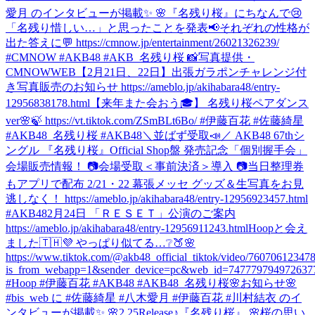
愛月 のインタビューが掲載✨ 🌸『名残り桜』にちなんで😢
「名残り惜しい…」と思ったことを発表📢それぞれの性格が
出た答えに💬 https://cmnow.jp/entertainment/26021326239/
#CMNOW #AKB48 #AKB_名残り桜 📸写真提供・
CMNOWWEB
【2月21日、22日】出張ガラポンチャレンジ付
き写真販売のお知らせ https://ameblo.jp/akihabara48/entry-
12956838178.html
【来年また会おう🎓】 名残り桜ペアダンス
ver🌸🍃 https://vt.tiktok.com/ZSmBLt6Bo/ #伊藤百花 #佐藤綺星
#AKB48_名残り桜 #AKB48
＼並ばず受取📣／ AKB48 67thシ
ングル 『名残り桜』Official Shop盤 発売記念「個別握手会」
会場販売情報！ 📷会場受取＜事前決済＞導入 📷当日整理券
もアプリで配布 2/21・22 幕張メッセ グッズ＆生写真をお見
逃しなく！ https://ameblo.jp/akihabara48/entry-12956923457.html
#AKB48
2月24日 「ＲＥＳＥＴ」公演のご案内
https://ameblo.jp/akihabara48/entry-12956911243.html
Hoopと会え
ました🇹🇭💜 やっぱり似てる…❔🍑🌸
https://www.tiktok.com/@akb48_official_tiktok/video/7607061234
is_from_webapp=1&sender_device=pc&web_id=747779794972637
#Hoop #伊藤百花 #AKB48 #AKB48_名残り桜
🌸お知らせ🌸
#bis_web に #佐藤綺星 #八木愛月 #伊藤百花 #川村結衣 のイ
ンタビューが掲載✨ 🌸2.25Release♪『名残り桜』 🌸桜の思い