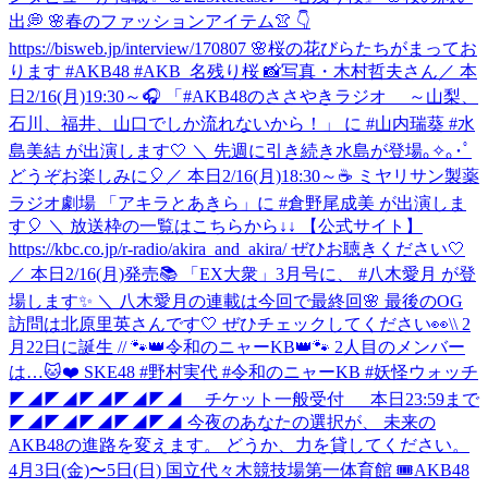
出💭 🌸春のファッションアイテム👚 👇
https://bisweb.jp/interview/170807 🌸桜の花びらたちがまってお
ります #AKB48 #AKB_名残り桜 📸写真・木村哲夫さん
／ 本
日2/16(月)19:30～🎧 「#AKB48のささやきラジオ ～山梨、
石川、福井、山口でしか流れないから！」 に #山内瑞葵 #水
島美結 が出演します🤍 ＼ 先週に引き続き水島が登場｡✧｡･ﾟ
どうぞお楽しみに🎈
／ 本日2/16(月)18:30～☕ ミヤリサン製薬
ラジオ劇場 「アキラとあきら」に #倉野尾成美 が出演しま
す🎈 ＼ 放送枠の一覧はこちらから↓↓ 【公式サイト】
https://kbc.co.jp/r-radio/akira_and_akira/ ぜひお聴きください🤍
／ 本日2/16(月)発売📚 「EX大衆」3月号に、 #八木愛月 が登
場します✨ ＼ 八木愛月の連載は今回で最終回🌸 最後のOG
訪問は北原里英さんです🤍 ぜひチェックしてください👀
\\ 2
月22日に誕生 // 🐾👑令和のニャーKB👑🐾 2人目のメンバー
は…🐱❤️ SKE48 #野村実代 #令和のニャーKB #妖怪ウォッチ
◤◢◤◢◤◢◤◢◤◢ チケット一般受付 本日23:59まで
◤◢◤◢◤◢◤◢◤◢ 今夜のあなたの選択が、 未来の
AKB48の進路を変えます。 どうか、力を貸してください。
4月3日(金)〜5日(日) 国立代々木競技場第一体育館 🎟AKB48