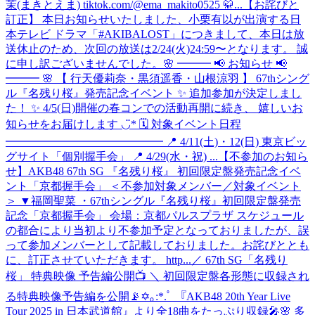
茉(まきとえま) tiktok.com/@ema_makito0525 🥋...
【お詫びと
訂正】 本日お知らせいたしました、小栗有以が出演する日
本テレビ ドラマ「#AKIBALOST」につきまして、本日は放
送休止のため、次回の放送は2/24(火)24:59〜となります。 誠
に申し訳ございませんでした。
🌸 ━━━ 📢 お知らせ 📢
━━━ 🌸 【 行天優莉奈・黒須遥香・山根涼羽 】 67thシング
ル『名残り桜』発売記念イベント ✨ 追加参加が決定しまし
た！ ✨ 4/5(日)開催の春コンでの活動再開に続き、 嬉しいお
知らせをお届けします ◡̈* 🗓 対象イベント日程
━━━━━━━━━━━━━━ 📍 4/11(土)・12(日) 東京ビッ
グサイト「個別握手会」 📍 4/29(水・祝) ...
【不参加のお知ら
せ】AKB48 67th SG 『名残り桜』 初回限定盤発売記念イベ
ント「京都握手会」 ＜不参加対象メンバー／対象イベント
＞ ▼福岡聖菜 ・67thシングル『名残り桜』初回限定盤発売
記念「京都握手会」 会場：京都パルスプラザ スケジュール
の都合により当初より不参加予定となっておりましたが、誤
って参加メンバーとして記載しておりました。お詫びととも
に、訂正させていただきます。 http...
／ 67th SG「名残り
桜」 特典映像 予告編公開📺 ＼ 初回限定盤各形態に収録され
る特典映像予告編を公開📡✡｡:*.ﾟ 『AKB48 20th Year Live
Tour 2025 in 日本武道館』より全18曲をたっぷり収録🎤🌸 多