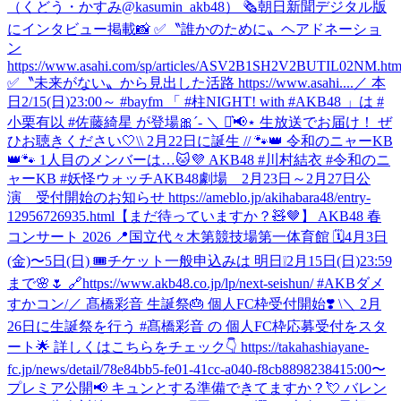
（くどう・かすみ@kasumin_akb48） 🗞朝日新聞デジタル版
にインタビュー掲載📸 ✅〝誰かのために〟ヘアドネーショ
ン
https://www.asahi.com/sp/articles/ASV2B1SH2V2BUTIL02NM.htm
✅〝未来がない〟から見出した活路 https://www.asahi....
／ 本
日2/15(日)23:00～ #bayfm 「 #柱NIGHT! with #AKB48 」は #
小栗有以 #佐藤綺星 が登場🎀´‐ ＼ ⋆͛📢⋆ 生放送でお届け！ ぜ
ひお聴きください🤍
\\ 2月22日に誕生 // 🐾👑 令和のニャーKB
👑🐾 1人目のメンバーは…🐱💜 AKB48 #川村結衣 #令和のニ
ャーKB #妖怪ウォッチ
AKB48劇場 2月23日～2月27日公
演 受付開始のお知らせ https://ameblo.jp/akihabara48/entry-
12956726935.html
【まだ待っていますか？🧸🤎】 AKB48 春
コンサート 2026 📍国立代々木第競技場第一体育館 🗓️4月3日
(金)〜5日(日) 🎟️チケット一般申込みは 明日❕2月15日(日)23:59
まで🌸🌷 🔗https://www.akb48.co.jp/lp/next-seishun/ #AKBダメ
すかコン
/／ 髙橋彩音 生誕祭🎂 個人FC枠受付開始❣️ \＼ 2月
26日に生誕祭を行う #髙橋彩音 の 個人FC枠応募受付をスタ
ート🌟 詳しくはこちらをチェック👇 https://takahashiayane-
fc.jp/news/detail/78e84bb5-fe01-41cc-a040-f8cb88982384
15:00〜
プレミア公開📢 キュンとする準備できてますか？💘 バレン