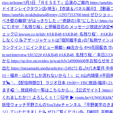
eizo.jp/home/
3月3日 「ＲＥＳＥＴ」公演のご案内 https://ameblo.jp/akih
ドイオンレイクタウン店(埼玉) 【衣装＆パネル展示】【動画コメ
https://ameblo.jp/akihabara48/entry-12957553700.html ぜひショッ..
べき壁の輪郭”がはっきりした ✅“奇跡の1年”にしたい https://encount
にて❕🥛🩵 「名残り桜」と伊藤百花の メッセージ放送が決定📢
ェック☑︎ lawson.co.jp/lab/ #AKB48 #AKB48_名残り桜
⋱ #A
しなく💨 📝アザージャケットは｢個別握手会｣の｢私物サイン｣にも使用でき
ランクイン！にインタビュー掲載✨ 📸左から 🐟#花田藍衣 🍑#伊藤百
in.net/interview/181322# #AKB48 #AKB48_名残り桜
／ 本日2/
から https://sp.live.nicovideo.jp/watch/lv349906608
🌸お知らせ🌸 ⏰
出た https://mezamashi.media/articles/-/249272 右
川、福井、山口でしか流れないから！」 に #山内瑞葵 #平田侑
す🦕 ＼ 【配信時間⏰】 ラジオ日本 19:00～ FBC放送(福井) 
ます🎧 ＼ 放送枠の一覧はこちらから↓↓ 【公式サイト】https://kbc.co.
くれましたか❔❔ よろしくぅ！♡🐱💬 ▶︎ youtu.be/yUWtGKk
妖怪ウォッチ
平野さんのYouTubeチャンネル 「平野美宇の
ジしていただきました📝 ぜひご覧ください💁 【神回】平野美宇 × AKB48 【