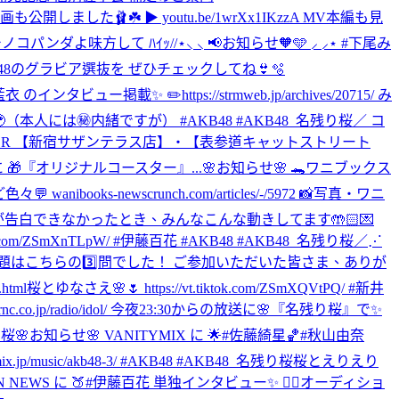
ました🩰☘️ ▶︎ youtu.be/1wrXx1IKzzA MV本編も見
\\ ツチノコパンダよ味方して ﾊｲｯ//
⋆⸜ ⸜ 📢お知らせ🧡🩵 ⸝‍ ⸝‍⋆ #下尾み
B48のグラビア選抜を ぜひチェックしてね👙🫧
ュー掲載✨ ✏️https://strmweb.jp/archives/20715/ み
は㊙️内緒ですが） #AKB48 #AKB48_名残り桜
／ コ
E'S LOBSTER 【新宿サザンテラス店】・【表参道キャットストリート
🎁『オリジナルコースター』...
🌸お知らせ🌸 🐊ワニブックス
s-newscrunch.com/articles/-/5972 📸写真・ワニ
が告白できなかったとき、みんなこんな動きしてます🤲🏻💌
com/ZSmXnTLpW/ #伊藤百花 #AKB48 #AKB48_名残り桜
／⋰
問題はこちらの3️⃣問でした！ ご参加いただいた皆さま、ありが
html
桜とゆなさえ🌸🌷 https://vt.tiktok.com/ZSmXQVtPQ/ #新井
nc.co.jp/radio/idol/ 今夜23:30からの放送に🌸『名残り桜』で✨
り桜
🌸お知らせ🌸 VANITYMIX に 🌟#佐藤綺星🏀#秋山由奈
usic/akb48-3/ #AKB48 #AKB48_名残り桜
桜とえりえり
ON NEWS に 🍑#伊藤百花 単独インタビュー✨ ❤️‍🔥オーディショ