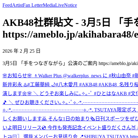
Feed
Artist
Fan Letter
Media
Live
Notice
AKB48社群貼文 - 3月5日
https://ameblo.jp/akihabara48/
2026 年 2 月 25 日
3月5日 「手をつなぎながら」公演のご案内 https://ameblo.jp/akihabara
🌸お知らせ🌸 🚶Walker Plus @walkerplus_news に #秋山由奈
新井彩永 ♨️#工藤華純 🌙#八木愛月 #AKB48 #AKB48_名残り
演します🌼🌸 ＼ どうぞお楽しみに｡✧｡･ﾟ #ひとはなAKB #
🎵 ＼ ぜひお聴きください｡✧｡･ﾟ
⟡.·*.·····················
⟡.·*.··············································⟡.·*. TSUT
しくお願いします🙇 そんな1日の始まり🗞日刊スポーツをぜひご覧く
いよ明日リリース💿 今作も発売記念イベント盛りだくさん🍑 #AKB
ト🤝🏻〗 選抜メンバーお見送り会 📍SHIBUYA TSUTAYA https://www