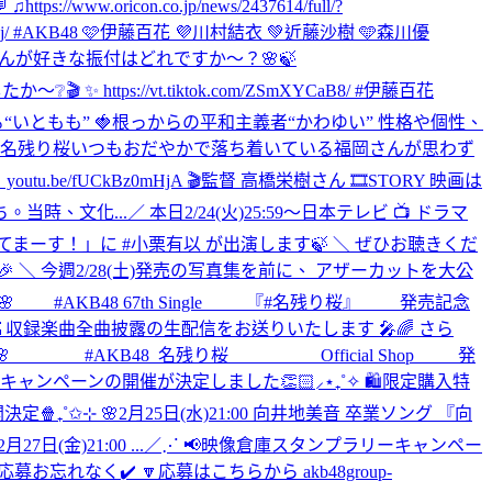
on.co.jp/news/2437614/full/?
fSj/ #AKB48 🩷伊藤百花 💜川村結衣 💚近藤沙樹 🩵森川優
んが好きな振付はどれですか〜？🌸🍃
ttps://vt.tiktok.com/ZSmXYCaB8/ #伊藤百花
動する“いともも” 🍓根っからの平和主義者“かわゆい” 性格や個性、
48_名残り桜
いつもおだやかで落ち着いている福岡さんが思わず
e/fUCkBz0mHjA 🎬監督 高橋栄樹さん 🎞STORY 映画は
当時、文化...
／ 本日2/24(火)25:59～日本テレビ 📺 ドラマ
レやってまーす！」に #小栗有以 が出演します🍃 ＼ ぜひお聴きくだ
🎉 ＼ 今週2/28(土)発売の写真集を前に、 アザーカットを大公
 #AKB48 67th Single 『#名残り桜』 発売記念
収録楽曲全曲披露の生配信をお送りいたします 🎤🌈 さら
👀 // ━━━🌸 #AKB48_名残り桜 Official Shop 発
キャンペーンの開催が決定しました👏🏻⸝⋆₊˚✧ 🛍️限定購入特
公開決定🍿₊˚✩⊹ 🌸2月25日(水)21:00 向井地美音 卒業ソング 『向
7日(金)21:00 ...
／⋰ 📢映像倉庫スタンプラリーキャンペー
れなく✔️ 🔽応募はこちらから akb48group-