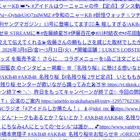
ニャーKB 👑🐾 #アイドルはウーニャニャの件 【定点】ダンス動画も公開し
KkljkY?si=-QvhdeUrQ7zslWMZ #令和のニャーKB #妖怪ウォッチ 
ヤングマガジン』13号に登場してます🏄‍♀️🏝️ 眩しすぎる❕AK
🌸 STREAMに🌟#佐藤綺星🍑#伊藤百花🍓#川村結衣🐟#花田藍衣 のインタビ
伝えてくれる💫佐藤さんの頼もしさを感じた取材でした🥹（本人に
＼ 🗓️期間：2026年3月6日(金)〜3月31日(火) 📍開催店舗：LUK
グッズ を販売予定！ さらに… コラボメニューを1品ご注文ごとに 
のインタビュー掲載✨ 🌸『名残り桜』に懸ける想いなど色々💬 wanibook
B48 #AKB48_名残り桜
【#名残り桜 2サビ定点】 いともも
残り桜 センターが歌いながら踊ってみた🎤🍑🌸 https://vt.tiktok.
ーン終了📢 ＼⋱ 昨日をもってキャンペーンが終了👏✨ 今回の
ご案内 https://ameblo.jp/akihabara48/entry-12957762336.
Cラジオ「#アイドルしか勝たん！」 📱@idol_rnc 🖥https://www.r
どん”トークもあるとか？ないとか？ #AKB48 #AKB48_名残
とっての“セシル”は誰か… 💕https://www.vanitymix.jp/m
#工藤華純 #橋本恵理子 #AKB48 #AKB48_名残り桜
🌸お知らせ🌸 ♪ORIC