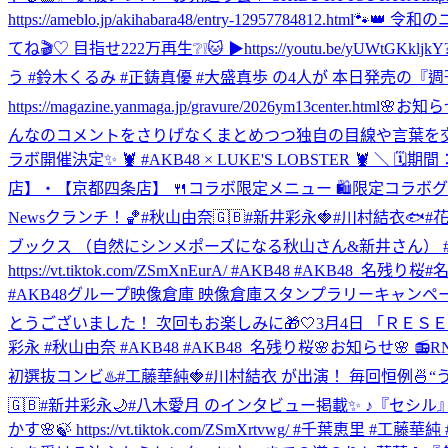
https://ameblo.jp/akihabara48/entry-12957784812.html
🐾👑 令和の
てね🎬♡ 目指せ222万再生❔❕🐱 ▶︎https://youtu.be/yUWtG
う #鈴木くるみ #正鋳真優 #大盛真歩 の4人が 本日発売の『週刊
https://magazine.yanmaga.jp/gravure/2026ym13center.html
🌸お知らせ
んなのコメントをさりげなくまとめつつ独自の目線や言葉を交えて
ラボ開催決定✨ 🦞 #AKB48 × LUKE'S LOBSTER 🦞 
店】・【京都四条店】 🍴コラボ限定メニュー 🛍️限定コラボ
Newsクランチ！🏀#秋山由奈🇬🇧#新井彩永🍓#川村結衣🐟#花田藍衣 
ブックス （自然にシンメポーズになる秋山さん&新井さん） #AK
https://vt.tiktok.com/ZSmXnEurA/ #AKB48 #AKB48_名残り桜
#名
#AKB48グループ映像倉庫 映像倉庫スタンプラリーキャンペ
とうございました！ 次回もお楽しみに🎁🤍
3月4日 「ＲＥＳＥＴ」公演の
彩永 #秋山由奈 #AKB48 #AKB48_名残り桜
🌸お知らせ🌸 📻RN
初選抜コンビ♨️#工藤華純🍓#川村結衣 が出演！ 毎回恒例🍜“う
🇬🇧#新井彩永🌙#八木愛月 のインタビュー掲載✨ ♪『セシル』にちなみ4人に
かす🌸🍃 https://vt.tiktok.com/ZSmXrtvwg/ #千葉恵里 