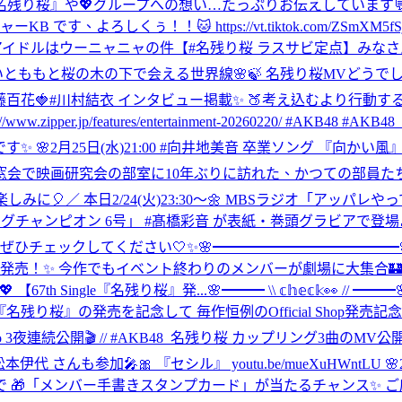
ープへの想い…たっぷりお伝えしています💬 ♫https://www.oric
KB です、よろしくぅ！！🐱 https://vt.tiktok.com/ZSmXM5
チ #アイドルはウーニャニャの件
【#名残り桜 ラスサビ定点】みなさ
とももと桜の木の下で会える世界線🌸🍃 名残り桜MVどうでしたか〜❔🎬 ✨ h
bに🍑#伊藤百花🍓#川村結衣 インタビュー掲載✨ 🍑考え込むより行
.jp/features/entertainment-20260220/ #AKB48 #AKB
5日(水)21:00 #向井地美音 卒業ソング 『向かい風』 youtu.b
窓会で映画研究会の部室に10年ぶりに訪れた、かつての部員たち。
楽しみに🎈
／ 本日2/24(火)23:30～🌼 MBSラジオ「アッパ
 「ヤングチャンピオン 6号」 #髙橋彩音 が表紙・巻頭グラビアで登場
 ぜひチェックしてください🤍✨
🌸━━━━━━━━━━━━━
日発売！✨ 今作でもイベント終わりのメンバーが劇場に大集合🏰 
7th Single『名残り桜』発...
🌸━━━ \\ 𝕔𝕙𝕖𝕔𝕜
残り桜』の発売を記念して 毎作恒例のOfficial Shop発売記念
c Video 3夜連続公開🎬 // #AKB48_名残り桜 カップリング3曲のMV
#松本伊代 さんも参加🎤🎀 『セシル』 youtu.be/mueXuHWntLU 🌸2月2
 🎁「メンバー手書きスタンプカード」が当たるチャンス✨ ご応募お忘