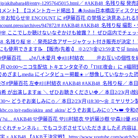
abara48/entry-12957645015.html
／ #AKB48_名残り桜 発売
ント】【コメントカード掲出 】 🐙Joshin日本橋店ディスク
.
🌸お知らせ🌸 ENCOUNT に #伊藤百花 の覚悟と決意あふ
.press/archives/947872/# #AKB48 #AKB48_名残り桜 
🌸 ここでしか聴けないなぞかけも披露？！ ぜひ店内でチェックしてくだ
KB48_名残り桜 🌸⋰ 発売記念アザージャケット付き販売が決
ます📝 【販売(先着)】 ※2/27(金)23:59まで🛒 limista.
花 🌙#八木愛月 🍓#川村結衣 💭お互いの個性を紹介 🐟→🍓→
23(月)20:00～ニコ生配信 トキエンタ女子の「THE夜会」に #
めざましmedia にインタビュー掲載☀️ ✅想像していなかった恐怖 https://m
#八木愛月 中央🍑#伊藤百花 左🍓#川村結衣 #AKB48 #AKB48_名残り桜
／ 本日
希 が出演します🎀 ＼ ぜひお聴きください🍓
／ 本日2/23(月
21:30～ どうぞお楽しみに⛄
／ 本日2/23(月)18:30～🌼 ミ
jp/r-radio/akira_and_akira/ どうぞお楽しみに✩⡱
🐾👑 令
ljkY?si… #AKB48 🩷伊藤百花 💜川村結衣 💚近藤沙樹 🩵森川優
きまぐれチャンネル」 でもコラボさせていただきました✌️ 内容は
AKB王決定戦】 https://www.youtube.com/watch?v=s