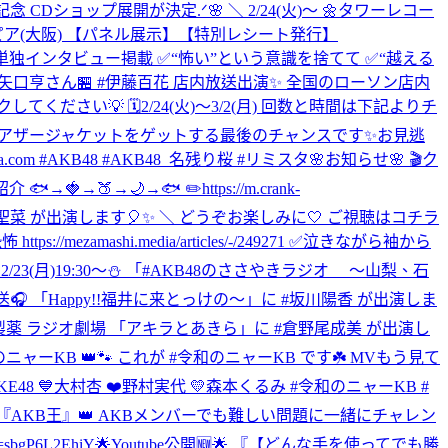
記念 CDショップ展開が決定.ᐟ🌸 ＼ 2/24(火)～ 🌼タワーレコー
ピア(大阪) 【パネル展示】【特別レシート発行】
れる単独インタビュー掲載 ✅“怖い”という意識を捨てて ✅“越える
撮影・矢口亨さん
🏪 #伊藤百花 店内放送出演✨ 全国のローソン店内
さい💡 🗓️2/24(火)〜3/2(月) 回数と時間は下記よりチ
定！ アザージャケットをゲットする最後のチャンスです✨お見逃
com #AKB48 #AKB48_名残り桜 #リミスタ
🌸お知らせ🌸 🎬ク
→🌙→🐟 ✏️https://m.crank-
福岡聖菜 が出演します🎈✨ ＼ どうぞお楽しみに🤍 ご視聴はコチラ
ezamashi.media/articles/-/249271 ✅泣きながら袖から
2/23(月)19:30～⛄ 「#AKB48のささやきラジオ ～山梨、石
)放送🎧 「Happy!!福井に来とっけの～」に #坂川陽香 が出演しま
ヤリサン製薬 ラジオ劇場 「アキラとあきら」に #倉野尾成美 が出演し
和のニャーKB 👑🐾 これが #令和のニャーKB です☘️ MVもう見て
 #SKE48 💙大村杏 ❤️野村実代 💛森本くるみ #令和のニャーKB #
『AKB王』👑 AKBメンバーでも難しい問題に一緒にチャレン
bgP6L2EhiY
🌟Youtube公開🆕🌟 『【どんな手を使ってでも勝