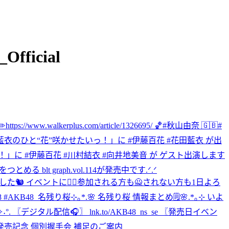
_Official
w.walkerplus.com/article/1326695/ 🏀#秋山由奈 🇬🇧#
と花田藍衣のひと“花”咲かせたいっ！」に #伊藤百花 #花田藍衣 が出
メン！」に #伊藤百花 #川村結衣 #向井地美音 が ゲスト出演します
が限定表紙をつとめる blt graph.vol.114が発売中です.ᐟ.ᐟ
た🐿 イベントに🙋‍♀️参加される方も🙅されない方も1日よろ
#AKB48_名残り桜
⊹｡*.🌸 名残り桜 情報まとめ🗒️🌸.*｡⊹ いよ
ジタル配信🎧〗 lnk.to/AKB48_ns_se 〖発売日イベン
桜」発売記念 個別握手会 補足のご案内