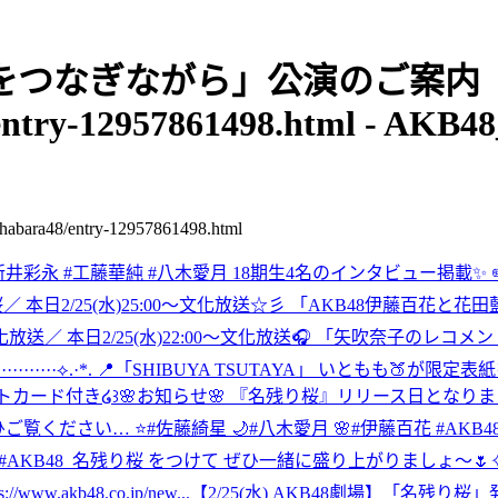
 「手をつなぎながら」公演のご案内
entry-12957861498.html - AKB48
48/entry-12957861498.html
 #新井彩永 #工藤華純 #八木愛月 18期生4名のインタビュー掲載✨ ✏️https://ww
桜
／ 本日2/25(水)25:00～文化放送☆彡 「AKB48伊藤百花
文化放送
／ 本日2/25(水)22:00～文化放送🎧 「矢吹奈子のレコ
·························⟡.·*. 📍「SHIBUYA TSUTAYA」 いともも
AYA限定ポストカード付き໒꒱
🌸お知らせ🌸 『名残り桜』リリース日となりまし
ださい… ⭐️#佐藤綺星 🌙#八木愛月 🌸#伊藤百花 #AKB48 
48_名残り桜 をつけて ぜひ一緒に盛り上がりましょ〜🌷✧˖°. 〖デ
.akb48.co.jp/new...
【2/25(水) AKB48劇場】「名残り