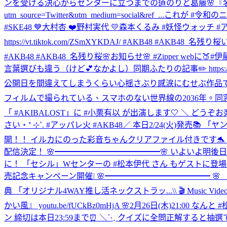
ンを受ける決心からセンターに立つまでの道のりと葛藤🌸『名残り桜』や💖グル
utm_source=Twitter&utm_medium=social&ref_...
これが #令和のニャー
#SKE48 💙大村杏 ❤️野村実代 💛森本くるみ #妖怪ウォッ
https://vt.tiktok.com/ZSmXYKDAJ/ #AKB48 #AKB48_名残り桜
い
#AKB48 #AKB48_名残り桜
🌸お知らせ🌸 #Zipper we
言葉選びも違う（けど💕なかよし）同期ふたりの記事✏️ https://www.zipper
公開日を間違えてしまうくらい心揺さぶり感涙にむせぶ作品です✨ 🌸2月2
フィルムで撮られている、スマホのない世界線の2036年。同
「 #AKIBALOST」に #小栗有以 が出演します🤍 ＼ どうぞお
さい‧⁺ ⊹˚. #アッパレ火 #AKB48
／ 本日2/24(火)発売📚
開！！ イルカにのった彩音ちゃんクリアファイル付きです🐬
配信決定！ 🌸━━━━━━━━━━━━━🌸 いよいよ明後
に！ 「セシル」Wセンターの #松本伊代 さん もゲストに登場💖 【6
売記念キャンペーン開催❕ 🌸━━━━━━━━━━━━━ 🌸 『名
典 「オリジナル4WAY推し活ネックストラッ...
\\ 🎬 Musi
かい風』 youtu.be/fUCkBz0mHjA 🌸2月26日(木)21:00 なんと 
ン 締切は本日23:59まで⏰ ＼⋱ クイズに全問正解すると抽選で