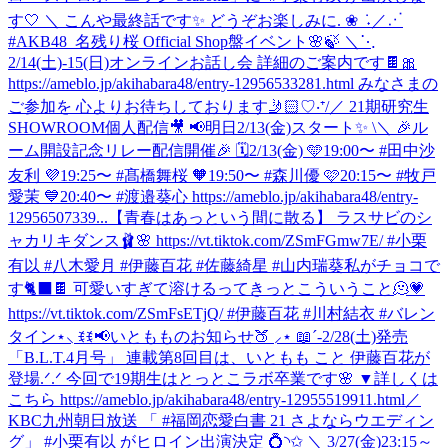
す🤍 ‎＼ ‎こんや最終話です✨ ‎どうぞお楽しみに. ❀ ݁ ˖
／⋰
#AKB48_名残り桜 Official Shop盤イベント🌸🍃 ＼⋱
2/14(土)-15(日)オンラインお話し会 詳細のご案内です🍫🎀
https://ameblo.jp/akihabara48/entry-12956533281.html みなさまの
ご参加を 心よりお待ちしております🤳🏻♡‧⁺
/／ 21期研究生
SHOWROOM個人配信🎥 📢明日2/13(金)スタート✨ \＼ 🎉ル
ーム開設記念リレー配信開催🎉 🗓️2/13(金) 🩵19:00〜 #田中沙
友利 💜19:25〜 #髙橋舞桜 🧡19:50〜 #森川優 🩷20:15〜 #牧戸
愛茉 💙20:40〜 #渡邉葵心 https://ameblo.jp/akihabara48/entry-
12956507339...
【青春はあっという間に散る】 ラスサビのシ
ャカリキダンス🩰🌸 https://vt.tiktok.com/ZSmFGmw7E/ #小栗
有以 #八木愛月 #伊藤百花 #佐藤綺星 #山内瑞葵
私がチョコで
す🐈‍⬛🍫 可愛いすぎて溶けるってきっとこういうこと🫠💗
https://vt.tiktok.com/ZSmFsETjQ/ #伊藤百花 #川村結衣 #バレン
タイン
⋆⸜ ꉂꉂ📢いともものお知らせ🍑 ⸝⋆ 📖´-2/28(土)発売
「B.L.T.4月号」 連載第8回目は、いともも こと 伊藤百花が
登場.ᐟ.ᐟ 今回で19期生はとっとこラボ卒業です🌸 ▼詳しくは
こちら https://ameblo.jp/akihabara48/entry-12955519911.html
／
KBC九州朝日放送 「 #福岡恋愛白書 21 さよならウエディン
グ」 #小栗有以 がヒロイン出演決定 💍◝✩ ＼ 3/27(金)23:15～