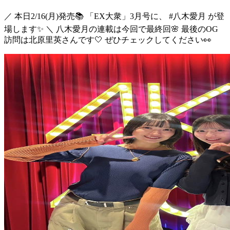
／ 本日2/16(月)発売📚 「EX大衆」3月号に、 #八木愛月 が登
場します✨ ＼ 八木愛月の連載は今回で最終回🌸 最後のOG
訪問は北原里英さんです🤍 ぜひチェックしてください👀