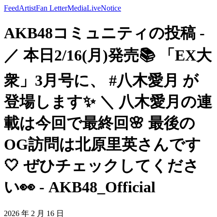
Feed
Artist
Fan Letter
Media
Live
Notice
AKB48コミュニティの投稿 -
／ 本日2/16(月)発売📚 「EX大
衆」3月号に、 #八木愛月 が
登場します✨ ＼ 八木愛月の連
載は今回で最終回🌸 最後の
OG訪問は北原里英さんです
🤍 ぜひチェックしてくださ
い👀 - AKB48_Official
2026 年 2 月 16 日