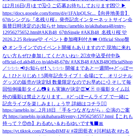
は2月16日(月)まで🗓️💨 ご応募お待ちしております💌🤍 ▶︎
https://docs.google.com/forms/d/e/1FAIpQLSc...
【向井地美音】
67thシングル『名残り桜』発売記念インターネットサイン会
振替日時決定のお知らせ https://ameblo.jp/akihabara48/entry-
12956275652.html
#AKB48_67thSingle #AKB48_名残り桜 🩷
2026.2.25 Release🩷 イベント参加権利付き🎟️ Official Shop盤
💿 オンラインでのイベント開催もありますので 現地に来れ
ない方もぜひ参加してくださいね✨ 2⃣次申込受付中📝
official-cd.akb48.co.jp/akb48-67th/ #AKB48 #AKB48OfficialShop
／✨✨✨ 📢お知らせ❗️ ＼✨✨✨ 開催まであと一週間👀どっぼー
ん！ひとりじめ！5周年記念ライブ！ 会場にて、オリジナル
グッズの販売が決定🙌 数量限定なのでお早めに💨 そして毎
回恒例撮影タイム📷📱も実施が決定👏💓 🃏 ※撮影タイム以
外の撮影は禁止となります。 #どっぼーんライブ で一緒に
記念ライブを楽しみましょう🎊 詳細はコチラ💁‍♀️
https://ameblo.jp/...
2月18日 「手をつなぎながら」公演のご案
内 https://ameblo.jp/akihabara48/entry-12956258557.html
【これも
持って？🥺👜】わるめい＆わるゆいです🐈‍⬛🎀
https://vt.tiktok.com/ZSmdpBMF4/ #花田藍衣 #川村結衣 #わる