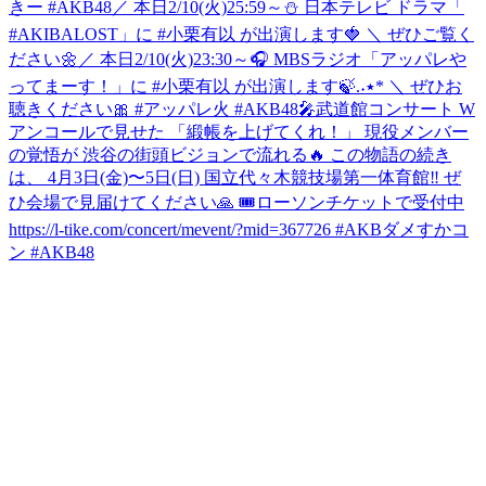
きー #AKB48
／ 本日2/10(火)25:59～⛄ 日本テレビ ドラマ「
#AKIBALOST」に #小栗有以 が出演します🍓 ＼ ぜひご覧く
ださい🌼
‎／ ‎本日2/10(火)23:30～🎧 ‎MBSラジオ「アッパレや
ってまーす！」に ‎⁦‪#小栗有以‬⁩ が出演します🍃.˖٭* ‎＼ ‎ぜひお
🎤武道館コンサート W
アンコールで見せた 「緞帳を上げてくれ！」 現役メンバー
の覚悟が 渋谷の街頭ビジョンで流れる🔥 この物語の続き
は、 4月3日(金)〜5日(日) 国立代々木競技場第一体育館‼️ ぜ
ひ会場で見届けてください🙏 🎟ローソンチケットで受付中
https://l-tike.com/concert/mevent/?mid=367726 #AKBダメすかコ
ン #AKB48