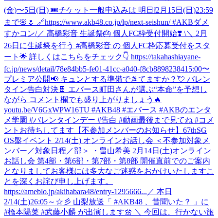
(金)〜5日(日) 🎟️チケット一般申込みは 明日❕2月15日(日)23:59
まで🌸🌷 🔗https://www.akb48.co.jp/lp/next-seishun/ #AKBダメ
すかコン
/／ 髙橋彩音 生誕祭🎂 個人FC枠受付開始❣️ \＼ 2月
26日に生誕祭を行う #髙橋彩音 の 個人FC枠応募受付をスタ
ート🌟 詳しくはこちらをチェック👇 https://takahashiayane-
fc.jp/news/detail/78e84bb5-fe01-41cc-a040-f8cb88982384
15:00〜
プレミア公開📢 キュンとする準備できてますか？💘 バレン
タイン告白対決🍫 エバース町田さんが選ぶ“本命”を予想し
ながら コメント欄でも盛り上がりましょう🔥
youtu.be/V6GxWPW16TU #AKB48 #エバース #AKBのエンタ
メ学園 #バレンタインデー #告白 #動画最後まで見てね #コメ
ントお待ちしてます
【不参加メンバーのお知らせ】67thSG
OS盤イベント 2/14(土) オンラインお話し会 ＜不参加対象メ
ンバー／対象日程／部＞ ・畠山希美 2月14日(土)オンライン
お話し会 第4部・第6部・第7部・第8部 開催直前でのご案内
となりましてお客様には多大なご迷惑をおかけいたしますこ
とを深くお詫び申し上げます。
https://ameblo.jp/akihabara48/entry-1295666...
／ 本日
2/14(土)26:05～☆彡 山梨放送「 #AKB48 、昔聞いた？ 」に
#橋本陽菜 #武藤小麟 が出演します🌼 ＼ 今回は、行かない旅