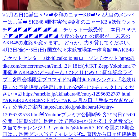
\\ 2月22日に誕生 // 🐾👑令和のニャーKB👑🐾 2人目のメンバ
ーは…🐱❤️ SKE48 #野村実代 #令和のニャーKB #妖怪ウォッ
チ
◤◢◤◢◤◢◤◢◤◢ チケット一般受付 本日23:59ま
で ◤◢◤◢◤◢◤◢◤◢ 今夜のあなたの選択が、 未来の
AKB48の進路を変えます。 どうか、力を貸してください。
4月3日(金)〜5日(日) 国立代々木競技場第一体育館 🎟AKB48
チケットセンター akb48.zaiko.io 🎟ローソンチケット https://l-
tike.com/concert/mevent/?mid...
2月18日(水)KT Zepp Yokohamaで
開催🎡 AKB48のどっぼーん！ひとりじめ！ 5周年記念ライ
ブ！🎤🃏 会場限定ブロマイド特典付き 67thシングル『名残り
桜』の 予約販売が決定しました🌸🍃 ぜひチェックしてくだ
さい👀☑︎ https://ameblo.jp/akihabara48/entry-12956832787.html
#AKB48 #AKB48のドボン #AK...
2月23日 「手をつなぎなが
ら」公演のご案内 https://ameblo.jp/akihabara48/entry-
12956739578.html
🌟Youtubeプレミア公開🆕🌟 ⏰2/15(日)15:00
公開 【同期の絆】足音だけで何の曲か分かる！？足音ダン
ス当てチャレンジ！！ youtu.be/p8kJmwR7_RY 今回の18期企
画は… 足音ダンス当てチャレンジ💃👟 普段から日々切磋琢磨