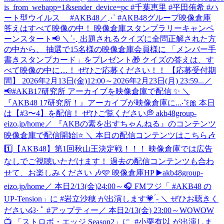
is_from_webapp=1&sender_device=pc #千葉恵里 #平田侑希 #ハ
ート型ウイルス #AKB48
／⋰ #AKB48グループ映像倉庫
答えはすべて映像の中！ 映像倉庫スタンプラリーキャンペ
ーンスタート📢 ＼⋱ 出題されるクイズに全問正解された方
の中から、 抽選で15名様の映像倉庫会員様に 「メンバー手
書きスタンプカード」をプレゼント🎁 クイズの答えは、す
べて映像の中に…！ ぜひご応募ください！！ 【応募受付期
間】 2026年2月13日(金)12:00～2026年2月23日(月) 23:59...
／
📢#AKB17研究所 アーカイブを映像倉庫で配信 ✨ ＼
『AKB48 17研究所！』アーカイブが映像倉庫に...‧˚꒰🎀 本日
は【#3〜4】を配信！ ぜひご覧ください💭 akb48group-
eizo.jp/home
／ 『AKBの素を出すちゃんねる』のコンテンツ
映像倉庫で配信開始❕⭐️ ＼ 本日の配信コンテンツはこちら🎶
1️⃣【AKB48】第1回秋山王決定戦！！！ 映像倉庫では広告
なしでご視聴いただけます！ 過去の配信コンテンツも合わ
せて、お楽しみください 🎶🩷 映像倉庫HP ▶️akb48group-
eizo.jp/home
／ 本日2/13(金)24:00～🎧 FMフジ「 #AKB48 の
UP-Tension」に #岩立沙穂 が出演します💗 ̖́- ＼ ぜひお聴きく
ださい໒꒱· ﾟ #アップティー
‎／ ‎本日2/13(金) 23:00～WOWOW
📺 ‎「ストロボ・エッジ Season2」に ‎ ⁦‪#小栗有以‬⁩ が出演しま