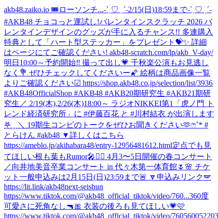
akb48.zaiko.io 🎟ローソンチ...
˗ˋˏ♡ ˎˊ˗2/15(日)18:59まで˗ˋˏ♡ ˎˊ˗
#AKB48 チョコっと運試し!バレンタインスクラッチ 2026 バ
レンタインデザインのグッズが手に入るチャンス!! 多連購入
特典として「ハート型ステッカー」をプレゼント💝✨ 詳細
はページにてご確認ください! akb48-scratch.com/lp/akb_V-day/
明日10:00～予約開始‼️ 撮って出し💗 千秋楽公演もお見逃し
なく💐 ぜひチェックしてくださいー🌠 絵柄は商品画像一覧
よりご確認ください☑ https://shop.akb48.co.jp/selection/list/3936
#AKB48OfficialShop #AKB48 #AKB20期研究生 #AKB21期研
究生
／ 2/19(木),2/26(木)18:00～ ラジオNIKKEI第1「虎ノ門 ト
レンド経済研究所」に #伊藤百花 と #川村結衣 が出演します
𖤐⸒⸒ ＼ 19期生コンビのトークをぜひお聞きください🫶ෆ˚* #
とらけん #akb48 ▼詳しくはこちら
https://ameblo.jp/akihabara48/entry-12956481612.html
定点でも見
てほしい根も葉もRumor🎤❤️‍🔥 4月3〜5日開催の春コンサート
／向井地美音卒業コンサート in 代々木第一体育館🌷🌸 チケ
ット一般申込みは2月15日(日)23:59まで🚨 🔽申込みリンク🪽
https://lit.link/akb48next-seishun
https://www.tiktok.com/@akb48_official_tiktok/video/760...
360度
可愛さに死角なし🔫🎀 衣装の後ろも見てほしい💗🩷
https://www.tiktok.com/@akb48_official_tiktok/video/7605600522