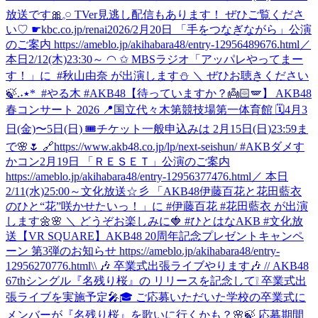
放送です🎀𓈒𓏸 TVer見逃し配信もあります！ ぜひご覧くださ
い♡ ☛kbc.co.jp/renai2026/
2月20日 「手をつなぎながら」公演
のご案内 https://ameblo.jp/akihabara48/entry-12956489676.html
‎／
‎本日2/12(木)23:30～ ◠ ✩ ‎MBSラジオ「アッパレやってまー
す！」に ‎ ⁦‪#秋山由奈‬⁩ が出演します⛄ ‎＼ ‎ぜひお聴きください
【待っていますか？👼🏻🪽】 AKB48
春コンサート 2026 📍国立代々木第競技場第一体育館 🗓️4月3
日(金)〜5日(日) 🎟️チケット一般申込みは 2月15日(日)23:59ま
で🌸🌷 🔗https://www.akb48.co.jp/lp/next-seishun/ #AKBダメす
かコン
2月19日 「ＲＥＳＥＴ」公演のご案内
https://ameblo.jp/akihabara48/entry-12956377476.html
／ 本日
2/11(水)25:00～文化放送☆彡 「AKB48伊藤百花と花田藍衣
のひと“花”咲かせたいっ！」に #伊藤百花 #花田藍衣 が出演
します🌼🌸 ＼ どうぞお楽しみに🍓 #ひとはなAKB #文化放
送
【VR SQUARE】AKB48 20周年記念プレゼントキャンペ
ーン 第3弾のお知らせ https://ameblo.jp/akihabara48/entry-
12956270776.html
\\ 🎶 卒業式出張ライブやります🎶 // AKB48
67thシングル『名残り桜』の リリースを記念して❕ 卒業式出
張ライブを実施予定🎤🎓 ご応募いただいた学校の卒業式に
メンバーが『名残り桜』を歌いに行くかも？🌸🍃 応募期間