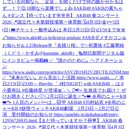
している同期なら 「足音」を聞くだけで何の曲か分かるは
ず…！？🤔 18期なら楽勝でしょ👍 #AKB48 #AKBの素ちゃ
ん #ダンス
【待っています🌸🌸🌸】 AKB48 春コンサート
2026 📍国立代々木第競技場第一体育館 🗓️4月3日(金)〜5日
(日) 🎟️チケット一般申込みは 本日❕2月15日(日)23:59まで🚨🚨
🔗https://www.akb48.co.jp/lp/next-seishun/ #AKBダメすかコン
♨️
お知らせ♨️ 2.25Release🌸『名残り桜』で✨初選抜 #工藤華純
（くどう・かすみ@kasumin_akb48） 🗞朝日新聞デジタル版
にインタビュー掲載📸 ✅〝誰かのために〟ヘアドネーショ
ン
https://www.asahi.com/sp/articles/ASV2B1SH2V2BUTIL02NM.htm
✅〝未来がない〟から見出した活路 https://www.asahi....
／ 本
日2/15(日)23:00～ #bayfm 「 #柱NIGHT! with #AKB48 」は #
小栗有以 #佐藤綺星 が登場🎀´‐ ＼ ⋆͛📢⋆ 生放送でお届け！ ぜ
ひお聴きください🤍
\\ 2月22日に誕生 // 🐾👑 令和のニャーKB
👑🐾 1人目のメンバーは…🐱💜 AKB48 #川村結衣 #令和のニ
ャーKB #妖怪ウォッチ
AKB48劇場 2月23日～2月27日公
演 受付開始のお知らせ https://ameblo.jp/akihabara48/entry-
12956726935.html
【まだ待っていますか？🧸🤎】 AKB48 春
コンサート 2026 📍国立代々木第競技場第一体育館 🗓️4月3日