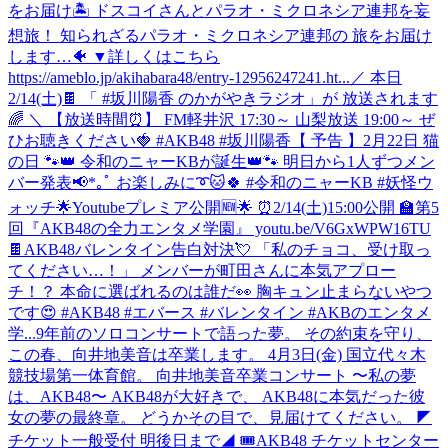
をお届け🏝️ ドスコイさんとパラオ・ミクロネシア連邦を妄
想旅！ 知られざるパラオ・ミクロネシア連邦の 旅をお届け
します…🐠 ▼詳しくはこちら
https://ameblo.jp/akihabara48/entry-12956247241.ht...
／ 本日
2/14(土)🍫 「 #坂川陽香 のかがやきラジオ」が 放送されます
🌈 ＼ 【放送時間⏰】 FM軽井沢 17:30～ 山梨放送 19:00～ ぜ
ひお聴きください🍓 #AKB48 #坂川陽香
【 予告 】2月22日 猫
の日 🐾👑 令和のニャーKBが誕生👑🐾 明日から1人ずつメン
バー発表📢*｡ﾟ お楽しみに➰🐱🍀 #令和のニャーKB #妖怪ウ
ォッチ
🌟Youtubeプレミア公開🆕🌟 ⏰2/14(土)15:00公開 🏫第5
回『AKB48の全力エンタメ学園』 youtu.be/V6GxWPW16TU
🍫AKB48バレンタイン告白対決💘 「私のチョコ、受け取っ
てください…！」 メンバーが町田さんに本気アプロー
チ！？ 本命に選ばれるのは誰だ👀 胸キュン止まらないやつ
です😍 #AKB48 #エバース #バレンタイン #AKBのエンタメ
学...
9年前のソロコンサートで語った夢。 その約束を守り、
この春、向井地美音は卒業します。 4月3日(金) 国立代々木
競技場第一体育館。 向井地美音卒業コンサート 〜私の夢
は、AKB48〜 AKB48が大好きで、 AKB48に本気だった彼
女の夢の最終章。 どうかその目で、見届けてください。 ◤
チケット一般受付 明後日まで◢ 🎟AKB48 チケットセンター