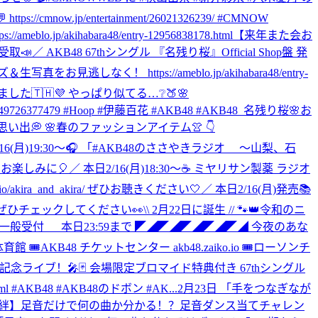
/entertainment/26021326239/ #CMNOW
akihabara48/entry-12956838178.html
【来年また会お
📣／ AKB48 67thシングル 『名残り桜』Official Shop盤 発
！ https://ameblo.jp/akihabara48/entry-
ました🇹🇭💜 やっぱり似てる…❔🍑🌸
d=7477797949726377479 #Hoop #伊藤百花 #AKB48 #AKB48_名残り桜
🌸お
桜の思い出💭 🌸春のファッションアイテム👚 👇
/16(月)19:30～🎧 「#AKB48のささやきラジオ ～山梨、石
ぞお楽しみに🎈
／ 本日2/16(月)18:30～☕ ミヤリサン製薬 ラジオ
kira_and_akira/ ぜひお聴きください🤍
／ 本日2/16(月)発売📚
 ぜひチェックしてください👀
\\ 2月22日に誕生 // 🐾👑令和のニ
般受付 本日23:59まで ◤◢◤◢◤◢◤◢◤◢ 今夜のあな
KB48 チケットセンター akb48.zaiko.io 🎟ローソンチ
 5周年記念ライブ！🎤🃏 会場限定ブロマイド特典付き 67thシングル
l #AKB48 #AKB48のドボン #AK...
2月23日 「手をつなぎなが
0公開 【同期の絆】足音だけで何の曲か分かる！？足音ダンス当てチャレン