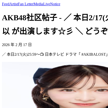
Feed
Artist
Fan Letter
Media
Live
Notice
AKB48社区帖子 - ／ 本日2/17
以 が出演します☆彡 ＼ どうぞお楽しみ
2026 年 2 月 17 日
／ 本日2/17(火)25:59～📺 日本テレビ ドラマ「 #AKIBA