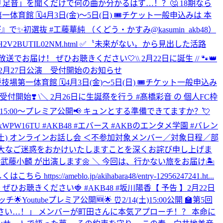
期なら 「足音」を聞くだけで何の曲か分かるはず…！？🤔 18期なら
一体育館 🗓️4月3日(金)〜5日(日) 🎟️チケット一般申込みは 本
名残り桜』で✨初選抜 #工藤華純 （くどう・かすみ@kasumin_akb48）
B1SH2V2BUTIL02NM.html ✅〝未来がない〟から見出した活路
 ⋆͛📢⋆ 生放送でお届け！ ぜひお聴きください🤍
\\ 2月22日に誕生 // 🐾👑
日～2月27日公演 受付開始のお知らせ
技場第一体育館 🗓️4月3日(金)〜5日(日) 🎟️チケット一般申込み
枠受付開始❣️ \＼ 2月26日に生誕祭を行う #髙橋彩音 の 個人FC枠
15:00〜プレミア公開📢 キュンとする準備できてますか？💘
W16TU #AKB48 #エバース #AKBのエンタメ学園 #バレン
14(土) オンラインお話し会 ＜不参加対象メンバー／対象日程／部
には多大なご迷惑をおかけいたしますことを深くお詫び申し上げま
陽菜 #武藤小麟 が出演します🌼 ＼ 今回は、行かない旅をお届け🏝️
.jp/akihabara48/entry-12956247241.ht...
～ ぜひお聴きください🍓 #AKB48 #坂川陽香
【 予告 】2月22日
ォッチ
🌟Youtubeプレミア公開🆕🌟 ⏰2/14(土)15:00公開 🏫第5回
取ってください…！」 メンバーが町田さんに本気アプローチ！？ 本命に