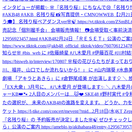
インタビューが掲載✨ 🌸『名残り桜』にちなんで😢「名残り惜しい…」と思っ
#AKB48 #AKB_名残り桜 📸写真提供・CMNOWWEB
【2月21日
う🎓】 名残り桜ペアダンスver🌸🍃 https://vt.tiktok.com/Z
売記念「個別握手会」 会場販売情報！ 📷会場受取＜事前決済＞導入 📷当日
12956923457.html #AKB48
2月24日 「ＲＥＳＥＴ」公演のご案内 https://a
https://www.tiktok.com/@akb48_official_tiktok/video/760
知らせ🌸 #bis_web に #佐藤綺星 #八木愛月 #伊藤百花 #川村
https://bisweb.jp/interview/170807 🌸桜の花びらた
川、福井、山口でしか流れないから！」 に #山内瑞葵 #水島美結
劇場 「アキラとあきら」に #倉野尾成美 が出演します🎈 ＼ 放送枠の一覧はこ
「EX大衆」3月号に、 #八木愛月 が登場します✨ ＼ 八木愛
ャーKB👑🐾 2人目のメンバーは…🐱❤️ SKE48 #野村実代 
たの選択が、 未来のAKB48の進路を変えます。 どうか、力を貸してく
ケット https://l-tike.com/concert/mevent/?mid...
2月18日(水)KT 
『名残り桜』の 予約販売が決定しました🌸🍃 ぜひチェックしてください👀☑︎ http
ら」公演のご案内 https://ameblo.jp/akihabara48/entry-12956739578