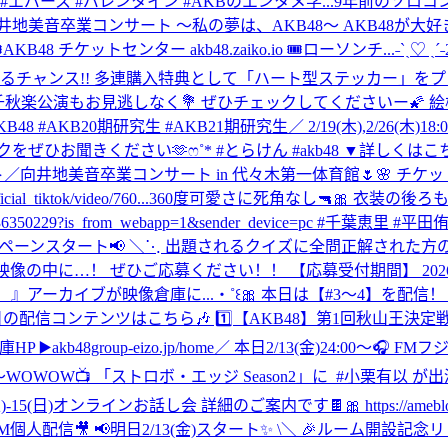
#エバース #バレンタイン #AKBのエンタメ学...
9年前のソロコ
向井地美音卒業コンサート 〜私の夢は、AKB48〜 AKB48が大
チケットセンター akb48.zaiko.io 🎟ローソンチ...
˗ˋˏ♡ 
るチャンス!! 多連購入特典として「ハート型ステッカー」をプレゼン
し💗 千秋楽公演もお見逃しなく💐 ぜひチェックしてくださいー
cialShop #AKB48 #AKB20期研究生 #AKB21期研究生
／ 2/19(木),2/26
ださい🫶ෆ˚* #とらけん #akb48 ▼詳しくはこちら https://ameblo
ート／向井地美音卒業コンサート in 代々木第一体育館🌷🌸 チケット一
cial_tiktok/video/760...
360度可愛さに死角なし🔫🎀 衣装の後ろも
7605600522036350229?is_from_webapp=1&sender_device=pc
ペーンスタート📢 ＼⋱ 出題されるクイズに全問正解された方の
！ ぜひご応募ください！！ 【応募受付期間】 2026年2月13日(金)
カイブが映像倉庫に...‧˚꒰🎀 本日は【#3〜4】を配信！ ぜひご覧くださ
日の配信コンテンツはこちら🎶 1️⃣【AKB48】第1回秋山王
48group-eizo.jp/home
／ 本日2/13(金)24:00～🎧 FMフ
3:00～WOWOW📺 ‎「ストロボ・エッジ Season2」に ‎ ⁦‪#小栗有以‬
)-15(日)オンラインお話し会 詳細のご案内です🍫🎀 https://ameblo.jp/
個人配信🎥 📢明日2/13(金)スタート✨ \＼ 🎉ルーム開設記念リレー配信開