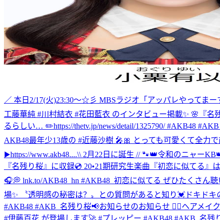
／ 本日2/17(火)23:30～☆彡 MBSラジオ「アッパレやってま
工藤華純 #川村結衣 #花田藍衣 のインタビュー掲載✨ 🌸『
るらしい… ✏️https://thetv.jp/news/detail/1325790/ #AKB48 
AKB48最年少13歳の #近藤沙樹 🎤🎀 とっても可愛くて全力で前
▶︎https://www.akb48....
\\ 2月22日に誕生 // 🐾👑令和のニャー
『名残り桜』に収録💿 20•21期研究生楽曲『初恋に似てる』は #指
🎧💭 lnk.to/AKB48_hn #AKB48_初恋に似てる ぜひたくさん聴い
場✨ 〝透明感の秘密は？〟との質問があると知り💓ドキドキの5名… 結果✨ライ
#AKB48 #AKB_名残り桜
📢お知らせのお知らせ 💆‍♀️ヘアメ
#伊藤百花 が登場します🚀 #プレッピー #AKB48 #AKB_