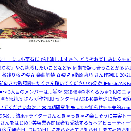
ーす！」に #小栗有以 が出演します⛄ ＼ どうぞお楽しみに🎈✨ #ア
名残り桜』や💪挑戦したいことなど💬 同期で話し合うことが多
#AKB_名残り桜
💕🎧🍒 楽曲解禁 🍒🎧💕 #指原莉乃 さん作詞✍🏻 2
向きな歌詞🗒️✨ たくさん聴いてくださいね🎧💭 ▶︎lnk.to/A
KB👑🐾 3人目のメンバーは…🐱💛 SKE48 #森本くるみ #令和の
原莉乃 さん が作詞✍🏻 センターはAKB48最年少13歳の #近藤沙
てくださいね🏹˖°. 🎀20期研究生 👑 ...
✨お知らせ✨ ✨美的.co
ターさんときゃっきゃ💕楽しそうに美容トークしてました😆 https://ww
イクさんをはじめ✨美容業界関係者も愛読する📕ヘアビューティーマガジ
名残り桜 🗓発売日（2月28日）にあらためてお知らせします🙇
🌸お知