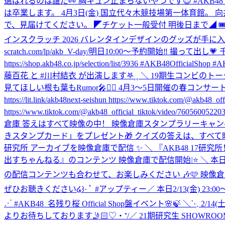
選ばれるのは誰だ👀 胸キュン止まらないやつです😍 #AKB48 
は卒業します。 4月3日(金) 国立代々木競技場第一体育館。 
で、見届けてください。 ◤チケット一般受付 明後日まで◢ 🎟AKB48 
インスクラッチ 2026 バレンタインデザインのグッズが手に入
scratch.com/lp/akb_V-day/
明日10:00～予約開始‼️ 撮って出
https://shop.akb48.co.jp/selection/list/3936 #AKB48Offi
藤百花 と #川村結衣 が出演します𖤐⸒⸒ ＼ 19期生コンビのトークをぜひお聞きく
見てほしい根も葉もRumor🎤❤️‍🔥 4月3〜5日開催の春コンサ
https://lit.link/akb48next-seishun https://www.tiktok.com/@akb48_offi
https://www.tiktok.com/@akb48_official_tiktok/video/
倉庫 答えはすべて映像の中！ 映像倉庫スタンプラリーキャン
きスタンプカード」をプレゼント🎁 クイズの答えは、すべて映像の中に…
研究所 アーカイブを映像倉庫で配信 ✨ ＼ 『AKB48 17研究所！』アー
出すちゃんねる』のコンテンツ 映像倉庫で配信開始❕⭐️ ＼ 本
の配信コンテンツも合わせて、お楽しみください 🎶🩷 映像倉庫HP ▶️akb
ぜひお聴きください໒꒱· ﾟ #アップティー
‎／ ‎本日2/13(金) 2
⋰ #AKB48_名残り桜 Official Shop盤イベント🌸🍃 ＼⋱ 2/14(土
よりお待ちしております🤳🏻♡‧⁺
/／ 21期研究生 SHOWROOM