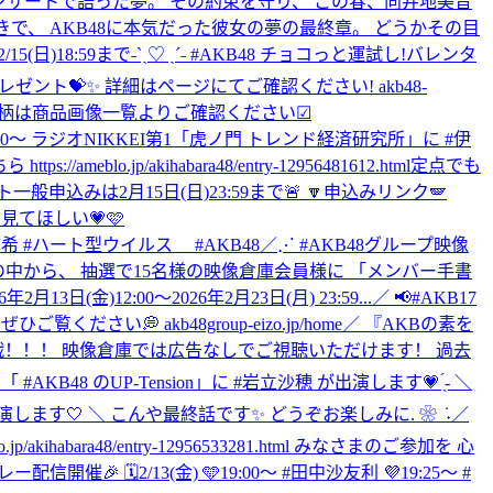
ンサートで語った夢。 その約束を守り、 この春、向井地美音
好きで、 AKB48に本気だった彼女の夢の最終章。 どうかその目
ˎˊ˗2/15(日)18:59まで˗ˋˏ♡ ˎˊ˗ #AKB48 チョコっと運試し!バレンタ
ト💝✨ 詳細はページにてご確認ください! akb48-
 絵柄は商品画像一覧よりご確認ください☑
(木)18:00～ ラジオNIKKEI第1「虎ノ門 トレンド経済研究所」に #伊
.jp/akihabara48/entry-12956481612.html
定点でも
般申込みは2月15日(日)23:59まで🚨 🔽申込みリンク🪽
見てほしい💗🩷
 #千葉恵里 #平田侑希 #ハート型ウイルス #AKB48
／⋰ #AKB48グループ映像
中から、 抽選で15名様の映像倉庫会員様に 「メンバー手書
12:00～2026年2月23日(月) 23:59...
／ 📢#AKB17
い💭 akb48group-eizo.jp/home
／ 『AKBの素を
決定戦！！！ 映像倉庫では広告なしでご視聴いただけます！ 過去
ジ「 #AKB48 のUP-Tension」に #岩立沙穂 が出演します💗 ̖́- ＼
⁩ が出演します🤍 ‎＼ ‎こんや最終話です✨ ‎どうぞお楽しみに. ❀ ݁ ˖
／
akihabara48/entry-12956533281.html みなさまのご参加を 心
催🎉 🗓️2/13(金) 🩵19:00〜 #田中沙友利 💜19:25〜 #