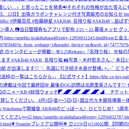
たことを発表📢それぞれの性格が出た答えに💬 https://cmnow.jp
、22日】出張ガラポンチャレンジ付き写真販売のお知らせ https://ameblo.jp/
SmBLt6Bo/ #伊藤百花 #佐藤綺星 #AKB48_名残り桜 #AKB48
＼並ばず受取
整理券もアプリで配布 2/21・22 幕張メッセ グッズ＆生写真をお見逃しなく
meblo.jp/akihabara48/entry-12956911243.html
Hoopと会え
7061234780785940?is_from_webapp=1&sender_device=pc&web_i
結衣 のインタビューが掲載✨ 🌸2.25Release♪『名残り桜』 🌸
ちがまっております #AKB48 #AKB_名残り桜 📸写真・木村哲夫さん
／ 本日2
 が出演します🤍 ＼ 先週に引き続き水島が登場｡✧｡･ﾟ どう
ちらから↓↓ 【公式サイト】https://kbc.co.jp/r-radio/a
月の連載は今回で最終回🌸 最後のOG訪問は北原里英さんです🤍
#令和のニャーKB #妖怪ウォッチ
◤◢◤◢◤◢◤◢◤◢ チケット一
ださい。 4月3日(金)〜5日(日) 国立代々木競技場第一体育館 🎟A
Zepp Yokohamaで開催🎡 AKB48のどっぼーん！ひとりじめ！
s://ameblo.jp/akihabara48/entry-12956832787.htm
.html
🌟Youtubeプレミア公開🆕🌟 ⏰2/15(日)15:0