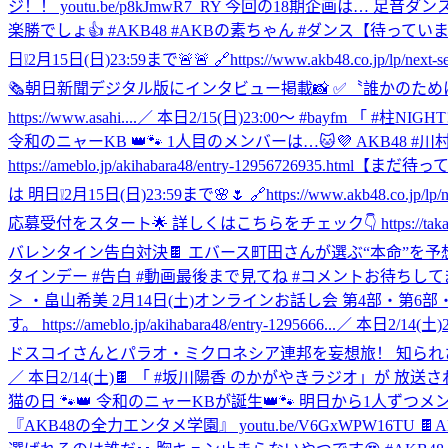
ジ！！ youtu.be/p8kJmwR7_RY 今回の18期企画は
楽勝でしょ👍 #AKB48 #AKBの素ちゃん #ダンス
【待っています
日❕2月15日(日)23:59まで🚨🚨 🔗https://www.akb48.co.jp/lp/n
🗞朝日新聞デジタル版にインタビュー掲載📸 ✅〝誰かのために〟ヘアドネーショ
https://www.asahi....
／ 本日2/15(日)23:00～ #bayfm 「 #柱
令和のニャーKB 👑🐾 1人目のメンバーは…🐱💜 AKB48 
https://ameblo.jp/akihabara48/entry-12956726935.html
【まだ待ってい
は 明日❕2月15日(日)23:59まで🌸🌷 🔗https://www.akb48.co.jp/l
応募受付をスタート🌟 詳しくはこちらをチェック👇 https://takahashiayane-f
バレンタイン告白対決🍫 エバース町田さんが選ぶ“本命”を予想しなが
タインデー #告白 #動画最後まで見てね #コメントお待ちして
＞ ・畠山希美 2月14日(土)オンラインお話し会 第4部・
す。 https://ameblo.jp/akihabara48/entry-1295666...
／ 本日2/14(
ドスコイさんとパラオ・ミクロネシア連邦を妄想旅！ 知られざるパラオ・ミクロネシ
／ 本日2/14(土)🍫 「 #坂川陽香 のかがやきラジオ」が 放送され
猫の日 🐾👑 令和のニャーKBが誕生👑🐾 明日から1人ずつメン
『AKB48の全力エンタメ学園』 youtu.be/V6GxWPW