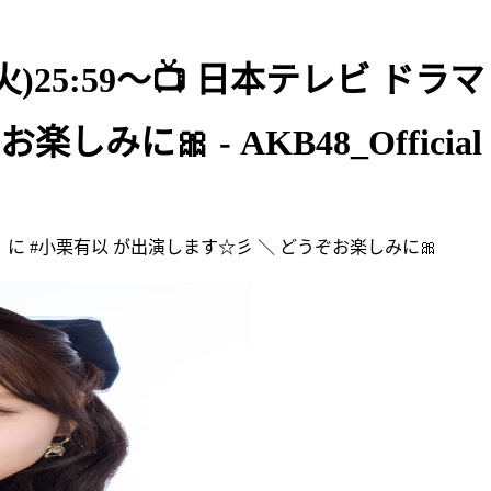
(火)25:59～📺 日本テレビ ドラ
に🎀 - AKB48_Official
LOST」に #小栗有以 が出演します☆彡 ＼ どうぞお楽しみに🎀