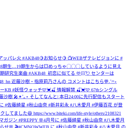
ッパレ火 #AKB48
🍋お知らせ🍋 📺WEBザテレビジョンに #
い18期生…19期生からは💥めっちゃ◯◯◯しているように見え
0•21期研究生楽曲 #AKB48_初恋に似てる 🫶🏻💘 センターは
KB48_hn 近藤沙樹・指原莉乃さんの コメントはこちら💬₊˚ෆ⋆
ニャーKB #妖怪ウォッチ
🩷💓🍒 情報解禁 🍒💓🩷 67thシングル
樹 🎤✴︎˚｡⋆ そしてなんと❕ 本日24:00に先行配信もスタート
mに #佐藤綺星 #秋山由奈 #新井彩永 #八木愛月 #伊藤百花 が登
w.biteki.com/life-style/others/2108321
ン #PREPPY 🌸4月号に #佐藤綺星 #秋山由奈 #八木愛月
らせ🌸 🎬#CMNOWWEB に #秋山由奈 #新井彩永 #八木愛月 の