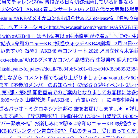
… 足音ダンス当てチャレンジ💃👟 普段から日々切磋琢磨している同
🌸🌸🌸】 AKB48 春コンサート 2026 📍国立代々木第競技場第
ext-seishun/ #AKBダメすかコン
♨️お知らせ♨️ 2.25Release🌸『
ン https://www.asahi.com/sp/articles/ASV2
NIGHT! with #AKB48 」は #小栗有以 #佐藤綺星 が登場🎀´‐ ＼
#川村結衣 #令和のニャーKB #妖怪ウォッチ
AKB48劇場 2月23
ますか？🧸🤎】 AKB48 春コンサート 2026 📍国立代々木第競
p/next-seishun/ #AKBダメすかコン
/／ 髙橋彩音 生誕祭🎂 個人FC
c.jp/news/detail/78e84bb5-fe01-41cc-a040-f8cb88982384
ら コメント欄でも盛り上がりましょう🔥 youtu.be/V6GxWP
ます
【不参加メンバーのお知らせ】67thSG OS盤イベント 2/
第6部・第7部・第8部 開催直前でのご案内となりましてお客様
土)26:05～☆彡 山梨放送「 #AKB48 、昔聞いた？ 」に #橋本
ア連邦の 旅をお届けします…🐠 ▼詳しくはこちら https://ameblo
ます🌈 ＼ 【放送時間⏰】 FM軽井沢 17:30～ 山梨放送 19:00
バー発表📢*｡ﾟ お楽しみに➰🐱🍀 #令和のニャーKB #妖怪ウ
16TU 🍫AKB48バレンタイン告白対決💘 「私のチョコ、受け