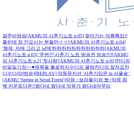
잘준비방송
[AKMU의 사춘기노트 p.05] 찾아가는 여름특집!!
졸린데 잠 안오시는 분들만ㅇㅇ
[AKMU의 사춘기노트 p.04]
'형제, 자매 그리고 남매'
하하하하하하하하하하하
[AKMU의
사춘기노트 p.03] '주변인'
사춘기 노트 방송전 방송!!!!
[AKMU
의 사춘기노트 p.2] '첫사랑'
[AKMU의 사춘기노트 p.01]
찬디의
비밀일기장><♥︎
제목을 뭘로하지
수디의 꿀밤
찬디의 잘자요
찬
디수디(DJ방송)
[REPLAY] 악동뮤지션 '사춘기입문 in 서울숲 '
(AKMU 'Spring in Seoul Forest')
악뮤 <보라돌이와 뽀>
악뮤 컴
백 카운트다운!!
왔다네 왔다네 악뮤가 왔다네
마무리