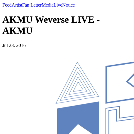
Feed
Artist
Fan Letter
Media
Live
Notice
AKMU Weverse LIVE -
AKMU
Jul 28, 2016