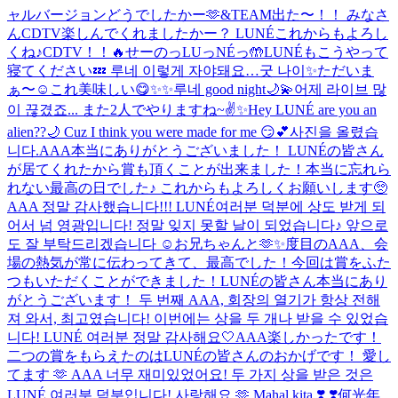
ャルバージョンどうでしたかー🫶
&TEAM出た〜！！ みなさ
んCDTV楽しんでくれましたかー？ LUNÉこれからもよろし
くね♪
CDTV！！🔥
せーのっLUっNÉっ🤲
LUNÉもこうやって
寝てください💤 루네 이렇게 자야돼요…굿 나이✨
ただいま
ぁ〜☺️
これ美味しい😋
✨✨
루네 good night🌙💫
어제 라이브 많
이 끊겼죠... また2人でやりますね~✌️✨
Hey LUNÉ are you an
alien??🌙 Cuz I think you were made for me 😏💕
사진을 올렸습
니다.
AAA本当にありがとうございました！ LUNÉの皆さん
が居てくれたから賞も頂くことが出来ました！本当に忘れら
れない最高の日でした♪ これからもよろしくお願いします🥺
AAA 정말 감사했습니다!!! LUNÉ여러분 덕분에 상도 받게 되
어서 넘 영광입니다! 정말 잊지 못할 날이 되었습니다♪ 앞으로
도 잘 부탁드리겠습니다 ☺️
お兄ちゃんと🫶✨
度目のAAA、会
場の熱気が常に伝わってきて、最高でした！今回は賞をふた
つもいただくことができました！LUNÉの皆さん本当にあり
がとうございます！ 두 번째 AAA, 회장의 열기가 항상 전해
져 와서, 최고였습니다! 이번에는 상을 두 개나 받을 수 있었습
니다! LUNÉ 여러분 정말 감사해요🤍
AAA楽しかったです！
二つの賞をもらえたのはLUNÉの皆さんのおかげです！ 愛し
てます 🫶 AAA 너무 재미있었어요! 두 가지 상을 받은 것은
LUNÉ 여러분 덕분입니다! 사랑해요 🫶 Mahal kita ❣️ ❣️
何光年