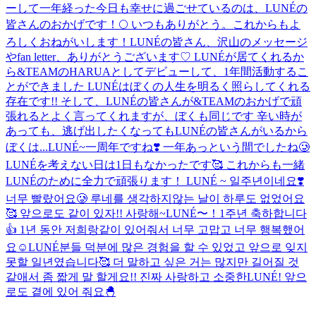
ーして一年経った今日も幸せに過ごせているのは、LUNÉの
皆さんのおかげです！🌕 いつもありがとう。これからもよ
ろしくおねがいします！
LUNÉの皆さん、沢山のメッセージ
やfan letter、ありがとうございます♡ LUNÉが居てくれるか
ら&TEAMのHARUAとしてデビューして、1年間活動するこ
とができました LUNÉはぼくの人生を明るく照らしてくれる
存在です!! そして、LUNÉの皆さんが&TEAMのおかげで頑
張れるとよく言ってくれますが、ぼくも同じです 辛い時が
あっても、逃げ出したくなってもLUNÉの皆さんがいるから
ぼくは...
LUNÉ~一周年ですね❣️ 一年あっという間でしたね🥲
LUNÉを考えない日は1日もなかったです🥰 これからも一緒
LUNÉのために全力で頑張ります！ LUNÉ ~ 일주년이네요❣️
너무 빨랐어요🥲 루네를 생각하지않는 날이 하루도 없었어요
🥰 앞으로도 같이 있자!! 사랑해~
LUNÉ〜！1주년 축하합니다
👍 1년 동안 저희랑같이 있어줘서 너무 고맙고 너무 행복했어
요☺️LUNÉ분들 덕분에 많은 경험을 할 수 있었고 앞으로 잊지
못할 일년였습니다🥰 더 말하고 싶은 거는 많지만 길어질 것
같애서 좀 짧게 말 할게요!! 진짜 사랑하고 소중한LUNÉ! 앞으
로도 곁에 있어 줘요🐣