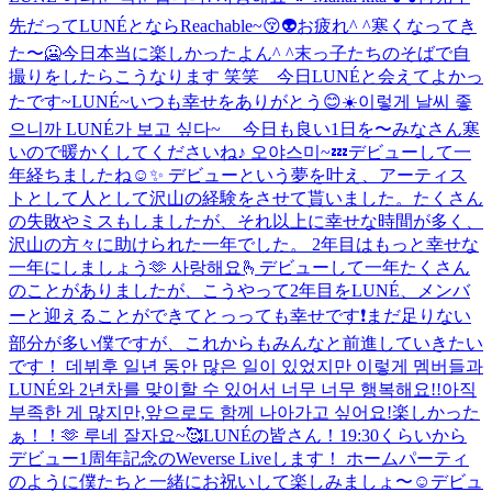
先だってLUNÉとならReachable~😚👽
お疲れ^ ^
寒くなってき
た〜🥶
今日本当に楽しかったよん^ ^
末っ子たちのそばで自
撮りをしたらこうなります 笑笑 今日LUNÉと会えてよかっ
たです~
LUNÉ~いつも幸せをありがとう😊
☀️이렇게 날씨 좋
으니까 LUNÉ가 보고 싶다~ 今日も良い1日を〜
みなさん寒
いので暖かくしてくださいね♪ 오야스미~💤
デビューして一
年経ちましたね☺️✨ デビューという夢を叶え、アーティス
トとして人として沢山の経験をさせて貰いました。たくさん
の失敗やミスもしましたが、それ以上に幸せな時間が多く、
沢山の方々に助けられた一年でした。 2年目はもっと幸せな
一年にしましょう🫶 사랑해요🫰
デビューして一年たくさん
のことがありましたが、こうやって2年目をLUNÉ、メンバ
ーと迎えることができてとっっても幸せです❗まだ足りない
部分が多い僕ですが、これからもみんなと前進していきたい
です！ 데뷔후 일년 동안 많은 일이 있었지만 이렇게 멤버들과
LUNÉ와 2년차를 맞이할 수 있어서 너무 너무 행복해요!!아직
부족한 게 많지만,앞으로도 함께 나아가고 싶어요!
楽しかった
ぁ！！🫶 루네 잘자요~🥰
LUNÉの皆さん！19:30くらいから
デビュー1周年記念のWeverse Liveします！ ホームパーティ
のように僕たちと一緒にお祝いして楽しみましょ〜☺️
デビュ