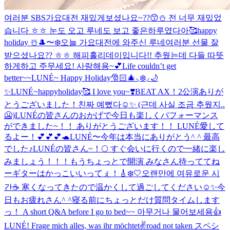
여러분 SBS가요대전 재밌게보셨나요~??😙⛄️ 전 너무 재밌었
습니다 ㅎㅎ 눈도 오고 루네도 보고 좋은하루였다아🥰
happy
holiday ☃️
🎩〜❄️
오늘 가요대전에 와주신 루네여러분 선물 잘
받으셨나요?? ㅎㅎ 해피홀리데이입니다!! 추웠는데 다들 따뜻
하게하고 주무세요! 사랑해용~💕
Life couldn’t get
better~~
LUNÉ~ Happy Holiday🎅🏻🎄⸜❄️⸝🌙
✨
LUNÉ~happyholiday🥰 I love you~❣️
BEAT AX！2公演ありが
とうございました！
친짜 예뻤다☺️✨ (근데 사실 조금 추웠지..
🥶)
LUNÉの皆さんのおかげで今日も楽しくパフォーマンス
ができました~！！ ありがとうございます！！ LUNÉ愛して
るよー！💕💕💕🐢
LUNÉ〜今年は本当にありがとう^ ^ 最高
でした♪
LUNÉの皆さん~！🌕 すぐ会いに行くので一緒に楽し
みましょう！！！
もうちょっとで開演 みなさん待っててね
ー
ギターはかっこいいってぇ！🎸
❄️🤍
오랜만에 여유로운 시
간☕️ 寒くなってきたので温かくして過ごしてください☺️✨
今
日もお疲れさん^ ^
寝る前にちょっとだけ質問タイムします
っ！ A short Q&A before I go to bed~~ 아무거나 물어보세용👍
LUNÉ! Frage mich alles, was ihr möchtet✌️
road not taken スペシ