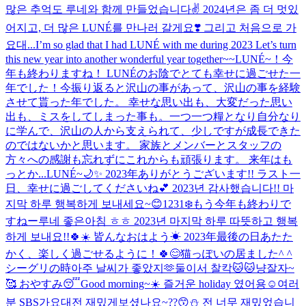
많은 추억도 루네와 함께 만들었습니다✌️ 2024년은 좀 더 멋있
어지고, 더 많은 LUNÉ를 만나러 갈게요❣️ 그리고 처음으로 가
요대...
I’m so glad that I had LUNÉ with me during 2023 Let’s turn
this new year into another wonderful year together~~
LUNÉ~！今
年も終わりますね！ LUNÉのお陰でとても幸せに過ごせた一
年でした！今振り返ると沢山の事があって、沢山の事を経験
させて貰った年でした。 幸せな思い出も、大変だった思い
出も、ミスをしてしまった事も。一つ一つ糧となり自分なり
に学んで、沢山の人から支えられて、少しですが成長できた
のではないかと思います。 家族とメンバーとスタッフの
方々への感謝も忘れずにこれからも頑張ります。 来年はも
っとか...
LUNÉ~🌙✨️ 2023年ありがとうございます!! ラスト一
日、幸せに過ごしてくださいね💕︎ 2023년 감사했습니다!! 마
지막 하루 행복하게 보내세요~😊
1231❄️もう今年も終わりで
すねー
루네 좋은아침 ㅎㅎ 2023년 마지막 하루 따뜻하고 행복
하게 보내요!!🍀☀️ 皆んなおはよう☀ 2023年最後の日あたた
かく、楽しく過ごせるように！🍀😊
猫っぽいの居ました^ ^
シーグリの時아주 날씨가 좋았지🫶
둘이서 찰칵🐱🐱냥
잘자~
🥰 おやすみ😴
Good morning~☀️ 즐거운 holiday 였어용☺️
여러
분 SBS가요대전 재밌게보셨나요~??😙⛄️ 전 너무 재밌었습니