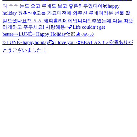
다 ㅎㅎ 눈도 오고 루네도 보고 좋은하루였다아🥰
happy
holiday ☃️
🎩〜❄️
오늘 가요대전에 와주신 루네여러분 선물 잘
받으셨나요?? ㅎㅎ 해피홀리데이입니다!! 추웠는데 다들 따뜻
하게하고 주무세요! 사랑해용~💕
Life couldn’t get
better~~
LUNÉ~ Happy Holiday🎅🏻🎄⸜❄️⸝🌙
✨
LUNÉ~happyholiday🥰 I love you~❣️
BEAT AX！2公演ありが
とうございました！