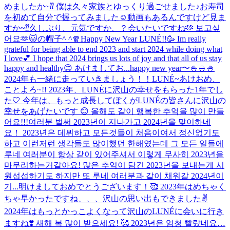
めましたか~⁇ 僕は久々家族とゆっくり過ごせました♪お寿司
を初めて自分で握ってみました☺️動画もあるんですけど見ま
すか~⁇
久しぶり、元気ですか、？会いたいですね🫶 보고싶
어요🫶
🐱の帽子^ ^
🧣
Happy New Year LUNÉ!!🥳 Im really
grateful for being able to end 2023 and start 2024 while doing what
I love💕 I hope that 2024 brings us lots of joy and that all of us stay
happy and healthy😊 あけましてお...
happy new year〜🍚🍚🍚
2024年も一緒に走っていきましょう！！
LUNÉ~あけおめ、
ことよろ~!! 2023年、LUNÉに沢山の幸せをもらった1年でし
た🤍 今年は、もっと成長してぼくがLUNÉの皆さんに沢山の
幸せをあげたいです 😊 올해도 같이 행복한 추억을 많이 만들
어요!!!
여러분 벌써 2023년이 지나가고 2024년을 맞이하네
요！ 2023년은 데뷔하고 모든것들이 처음이여서 정신없기도
하고 이런저런 생각들도 많이했던 한해였는데 그 모든 일들에
루네 여러분이 항상 같이 있어주셔서 이렇게 무사히 2023년을
마무리하는거같아요! 많은 추억이 담긴 2023년을 보내는게 시
원섭섭하기도 하지만 또 루네 여러분과 같이 채워갈 2024년이
기...
明けましておめでとうございます！🥰 2023年はめちゃく
ちゃ早かったですね、、、沢山の思い出もできました✌️
2024年はもっとかっこよくなって沢山のLUNÉに会いに行き
ますね❣️ 새해 복 많이 받으세요! 🥰 2023년은 엄청 빨랐네요…