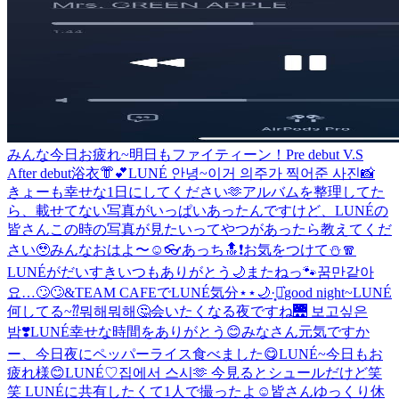
みんな今日お疲れ~
明日もファイティーン！
Pre debut V.S
After debut
浴衣👘︎💕︎
LUNÉ 안녕~이거 의주가 찍어준 사진📸
きょーも幸せな1日にしてください🫶
アルバムを整理してた
ら、載せてない写真がいっぱいあったんですけど、LUNÉの
皆さんこの時の写真が見たいってやつがあったら教えてくだ
さい🥹
みんなおはよ〜☺️
👓
あっち🔝❗️
お気をつけて⛄️🧣
LUNÉがだいすき
いつもありがとう🌙
またねっ🐾
꿈만같아
요…🙄🙄
&TEAM CAFEでLUNÉ気分⋆⋆🌙·̩͙‪⋆͛
good night~
LUNÉ
何してる~⁇뭐해뭐해🤔
会いたくなる夜ですね🌉 보고싶은
밤❣️
LUNÉ幸せな時間をありがとう😊
みなさん元気ですか
ー、今日夜にペッパーライス食べました😋
LUNÉ~今日もお
疲れ様😊
LUNÉ♡
집에서 스시🫶 今見るとシュールだけど笑
笑 LUNÉに共有したくて1人で撮ったよ☺️
皆さんゆっくり休