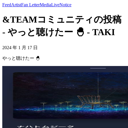
Feed
Artist
Fan Letter
Media
Live
Notice
&TEAMコミュニティの投稿
- やっと聴けたー 🐣 - TAKI
2024 年 1 月 17 日
やっと聴けたー 🐣