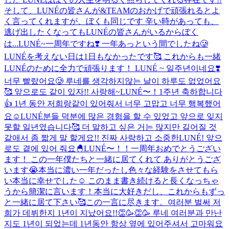
そして、LUNÉの皆さんが&TEAMのおかげで頑張れるとよ
く言ってくれますが、ぼくも同じです 辛い時があっても、
逃げ出したくなってもLUNÉの皆さんがいるからぼく
は...
LUNÉ~一周年ですね❣️ 一年あっという間でしたね🥲
LUNÉを考えない日は1日もなかったです🥰 これからも一緒
LUNÉのために全力で頑張ります！ LUNÉ ~ 일주년이네요❣️
너무 빨랐어요🥲 루네를 생각하지않는 날이 하루도 없었어요
🥰 앞으로도 같이 있자!! 사랑해~
LUNÉ〜！1주년 축하합니다
👍 1년 동안 저희랑같이 있어줘서 너무 고맙고 너무 행복했어
요☺️LUNÉ분들 덕분에 많은 경험을 할 수 있었고 앞으로 잊지
못할 일년였습니다🥰 더 말하고 싶은 거는 많지만 길어질 것
같애서 좀 짧게 말 할게요!! 진짜 사랑하고 소중한LUNÉ! 앞으
로도 곁에 있어 줘요🐣
LUNÉ〜！！一周年おめでとうござい
ます！ この一年僕たちと一緒に居てくれて ありがとうござ
います😭本当に濃い一年だったし色々な経験をさせてもら
い本当に幸せでした☺️ このまま書き続けると長くなっちゃ
うから簡潔に言います！本当に大好きだし、これからもずっ
と一緒に居て下さい🥰この一言に尽きます。
여러분 벌써 저
희가 데뷔한지 1년이 지났어요!!👏🥳👏🥳 루네 여러분과 만난
지도 1년이 되었는데 1년동안 항상 옆에 있어주셔서 고마워요