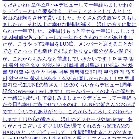
くださいね♪ 오야스미~💤
デビューして一年経ちましたね☺️
✨ デビューという夢を叶え、アーティストとして人として
沢山の経験をさせて貰いました。たくさんの失敗やミスもし
ましたが、それ以上に幸せな時間が多く、沢山の方々に助け
られた一年でした。 2年目はもっと幸せな一年にしましょう
🫶 사랑해요🫰
デビューして一年たくさんのことがありまし
たが、こうやって2年目をLUNÉ、メンバーと迎えることが
できてとっっても幸せです❗まだ足りない部分が多い僕です
が、これからもみんなと前進していきたいです！ 데뷔후 일
년 동안 많은 일이 있었지만 이렇게 멤버들과 LUNÉ와 2년차
를 맞이할 수 있어서 너무 너무 행복해요!!아직 부족한 게 많지
만,앞으로도 함께 나아가고 싶어요!
楽しかったぁ！！🫶 루네
잘자요~🥰
LUNÉの皆さん！19:30くらいからデビュー1周年
記念のWeverse Liveします！ ホームパーティのように僕たち
と一緒にお祝いして楽しみましょ〜☺️
デビューして一年経っ
た今日も幸せに過ごせているのは、LUNÉの皆さんのおかげ
です！🌕 いつもありがとう。これからもよろしくおねがい
します！
LUNÉの皆さん、沢山のメッセージやfan letter、あ
りがとうございます♡ LUNÉが居てくれるから&TEAMの
HARUAとしてデビューして、1年間活動することができま
した LUNÉはぼくの人生を明るく照らしてくれる存在です!!