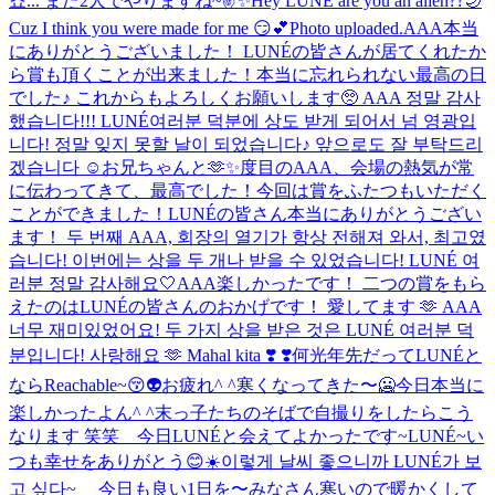
죠... また2人でやりますね~✌️✨
Hey LUNÉ are you an alien??🌙
Cuz I think you were made for me 😏💕
Photo uploaded.
AAA本当
にありがとうございました！ LUNÉの皆さんが居てくれたか
ら賞も頂くことが出来ました！本当に忘れられない最高の日
でした♪ これからもよろしくお願いします🥺 AAA 정말 감사
했습니다!!! LUNÉ여러분 덕분에 상도 받게 되어서 넘 영광입
니다! 정말 잊지 못할 날이 되었습니다♪ 앞으로도 잘 부탁드리
겠습니다 ☺️
お兄ちゃんと🫶✨
度目のAAA、会場の熱気が常
に伝わってきて、最高でした！今回は賞をふたつもいただく
ことができました！LUNÉの皆さん本当にありがとうござい
ます！ 두 번째 AAA, 회장의 열기가 항상 전해져 와서, 최고였
습니다! 이번에는 상을 두 개나 받을 수 있었습니다! LUNÉ 여
러분 정말 감사해요🤍
AAA楽しかったです！ 二つの賞をもら
えたのはLUNÉの皆さんのおかげです！ 愛してます 🫶 AAA
너무 재미있었어요! 두 가지 상을 받은 것은 LUNÉ 여러분 덕
분입니다! 사랑해요 🫶 Mahal kita ❣️ ❣️
何光年先だってLUNÉと
ならReachable~😚👽
お疲れ^ ^
寒くなってきた〜🥶
今日本当に
楽しかったよん^ ^
末っ子たちのそばで自撮りをしたらこう
なります 笑笑 今日LUNÉと会えてよかったです~
LUNÉ~い
つも幸せをありがとう😊
☀️이렇게 날씨 좋으니까 LUNÉ가 보
고 싶다~ 今日も良い1日を〜
みなさん寒いので暖かくして