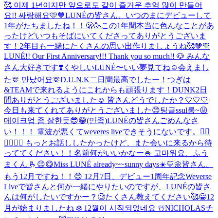
🥰 이제 1년이지만 앞으로도 같이 즐거운 추억 많이 만들어
요!! 싸랑해요🩵🧡
LUNÉの皆さん、いつのまにデビューして
1年がたちましたね！！🫢🥳この1年間本当に色んなことがあ
ったけどいつもそばにいてくださってありがとうございま
す！2年目も一緒にたくさんの思い出作りましょうね🥰🩵🧡
LUNÉ!! Our First Anniversary!!! Thank you so much!! 🐶 みんな
さん大好きです❣️
くやしい
LUNÉ〜いい夢見てね☺️
会えまし
た🫶 만났어요🫶
D.U.N.K二日間最高でしたー！つぎは
&TEAMで来れるようにこれからも頑張ります！
DUNK2日
間ありがとうございました☺️ 皆さんどうでしたか？
🤍🤍🤍
今日も来てくれてありがとうございました😊
팅글ssul롱~😛
메이크업 좀 잘한듯😎😁(만족)
LUNÉの皆さんごめんなさ
い！！！ 電波が悪くてweveres liveできそうにないです。🙇‍♂️
🙇‍♂️🙇‍♂️ もっとお話ししたかったけど、また会いに来るから待
っててください！！
名前何がいいかなー🍚 고마워요、ふう
まくん 🫰
😉😋
Miss LUNÉ already~~
sunny days☀️💛🌼
皆さん、
もう12月ですね！！😊 12月7日、デビュー1周年記念Weverse
Liveで皆さんと何か一緒にやりたいのですが、LUNÉの皆さ
んは何がしたいですかー？🧐たくさん教えてください🥰😁
12
月が始まりましたね ❄️ 12월이 시작되었네요 ☃️
NICHOLASチ