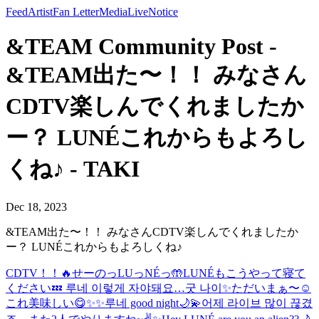
Feed
Artist
Fan Letter
Media
Live
Notice
&TEAM Community Post -
&TEAM出た〜！！ みなさん
CDTV楽しんでくれましたか
ー？ LUNÉこれからもよろし
くね♪ - TAKI
Dec 18, 2023
&TEAM出た〜！！ みなさんCDTV楽しんでくれましたか
ー？ LUNÉこれからもよろしくね♪
CDTV！！🔥
せーのっLUっNÉっ🤲
LUNÉもこうやって寝て
ください💤 루네 이렇게 자야돼요…굿 나이✨
ただいまぁ〜☺️
これ美味しい😋
✨✨
루네 good night🌙💫
어제 라이브 많이 끊겼