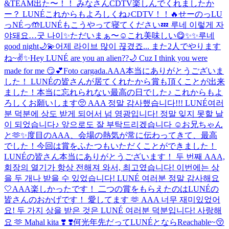
&TEAM出た〜！！ みなさんCDTV楽しんでくれましたか
ー？ LUNÉこれからもよろしくね♪
CDTV！！🔥
せーのっLU
っNÉっ🤲
LUNÉもこうやって寝てください💤 루네 이렇게 자
야돼요…굿 나이✨
ただいまぁ〜☺️
これ美味しい😋
✨✨
루네
good night🌙💫
어제 라이브 많이 끊겼죠... また2人でやります
ね~✌️✨
Hey LUNÉ are you an alien??🌙 Cuz I think you were
made for me 😏💕
Foto cargada.
AAA本当にありがとうございま
した！ LUNÉの皆さんが居てくれたから賞も頂くことが出来
ました！本当に忘れられない最高の日でした♪ これからもよ
ろしくお願いします🥺 AAA 정말 감사했습니다!!! LUNÉ여러
분 덕분에 상도 받게 되어서 넘 영광입니다! 정말 잊지 못할 날
이 되었습니다♪ 앞으로도 잘 부탁드리겠습니다 ☺️
お兄ちゃん
と🫶✨
度目のAAA、会場の熱気が常に伝わってきて、最高
でした！今回は賞をふたつもいただくことができました！
LUNÉの皆さん本当にありがとうございます！ 두 번째 AAA,
회장의 열기가 항상 전해져 와서, 최고였습니다! 이번에는 상
을 두 개나 받을 수 있었습니다! LUNÉ 여러분 정말 감사해요
🤍
AAA楽しかったです！ 二つの賞をもらえたのはLUNÉの
皆さんのおかげです！ 愛してます 🫶 AAA 너무 재미있었어
요! 두 가지 상을 받은 것은 LUNÉ 여러분 덕분입니다! 사랑해
요 🫶 Mahal kita ❣️ ❣️
何光年先だってLUNÉとならReachable~😚