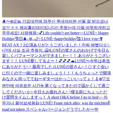
🎩〜❄️
오늘 가요대전에 와주신 루네여러분 선물 잘 받으셨나
요?? ㅎㅎ 해피홀리데이입니다!! 추웠는데 다들 따뜻하게하고
주무세요! 사랑해용~💕
Life couldn’t get better~~
LUNÉ~ Happy
Holiday🎅🏻🎄⸜❄️⸝🌙✨
LUNÉ~happyholiday🥰 I love you~❣️
BEAT AX！2公演ありがとうございました！
친짜 예뻤다☺️✨
(근데 사실 조금 추웠지..🥶)
LUNÉの皆さんのおかげで今日も
楽しくパフォーマンスができました~！！ ありがとうござい
ます！！ LUNÉ愛してるよー！💕💕💕🐢
LUNÉ〜今年は本当
にありがとう^ ^ 最高でした♪
LUNÉの皆さん~！🌕 すぐ会い
に行くので一緒に楽しみましょう！！！
もうちょっとで開演
みなさん待っててねー
ギターはかっこいいってぇ！🎸
❄️🤍
오
랜만에 여유로운 시간☕️ 寒くなってきたので温かくして過ご
してください☺️✨
今日もお疲れさん^ ^
寝る前にちょっとだ
け質問タイムしますっ！ A short Q&A before I go to bed~~ 아
무거나 물어보세용👍 LUNÉ! Frage mich alles, was ihr möchtet✌️
road not taken スペシャルバージョンどうでしたかー🫶