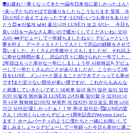
👽
お疲れ^ ^
寒くなってきた〜🥶
今日本当に楽しかったよん^
^
末っ子たちのそばで自撮りをしたらこうなります 笑笑 今
日LUNÉと会えてよかったです~
LUNÉ~いつも幸せをありが
とう😊
☀️이렇게 날씨 좋으니까 LUNÉ가 보고 싶다~ 今日も
良い1日を〜
みなさん寒いので暖かくしてくださいね♪ 오야
스미~💤
デビューして一年経ちましたね☺️✨ デビューという
夢を叶え、アーティストとして人として沢山の経験をさせて
貰いました。たくさんの失敗やミスもしましたが、それ以上
に幸せな時間が多く、沢山の方々に助けられた一年でした。
2年目はもっと幸せな一年にしましょう🫶 사랑해요🫰
デビュ
ーして一年たくさんのことがありましたが、こうやって2年
目をLUNÉ、メンバーと迎えることができてとっっても幸せ
です❗まだ足りない部分が多い僕ですが、これからもみんな
と前進していきたいです！ 데뷔후 일년 동안 많은 일이 있었
지만 이렇게 멤버들과 LUNÉ와 2년차를 맞이할 수 있어서 너
무 너무 행복해요!!아직 부족한 게 많지만,앞으로도 함께 나아
가고 싶어요!
楽しかったぁ！！🫶 루네 잘자요~🥰
LUNÉの皆
さん！19:30くらいからデビュー1周年記念のWeverse Liveし
ます！ ホームパーティのように僕たちと一緒にお祝いして
楽しみましょ〜☺️
デビューして一年経った今日も幸せに過ご