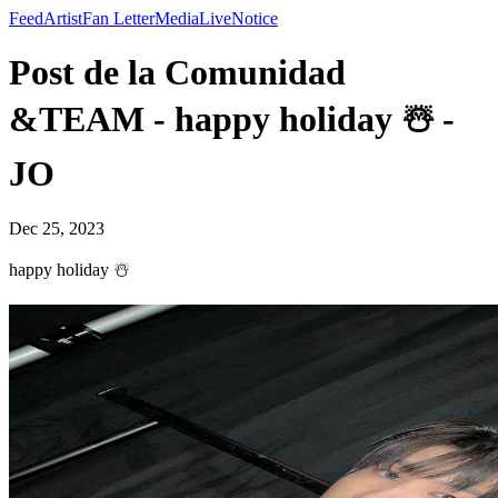
Feed
Artist
Fan Letter
Media
Live
Notice
Post de la Comunidad
&TEAM - happy holiday ☃️ -
JO
Dec 25, 2023
happy holiday ☃️