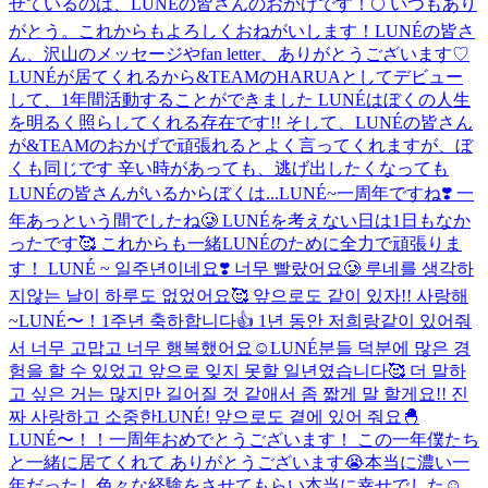
せているのは、LUNÉの皆さんのおかげです！🌕 いつもあり
がとう。これからもよろしくおねがいします！
LUNÉの皆さ
ん、沢山のメッセージやfan letter、ありがとうございます♡
LUNÉが居てくれるから&TEAMのHARUAとしてデビュー
して、1年間活動することができました LUNÉはぼくの人生
を明るく照らしてくれる存在です!! そして、LUNÉの皆さん
が&TEAMのおかげで頑張れるとよく言ってくれますが、ぼ
くも同じです 辛い時があっても、逃げ出したくなっても
LUNÉの皆さんがいるからぼくは...
LUNÉ~一周年ですね❣️ 一
年あっという間でしたね🥲 LUNÉを考えない日は1日もなか
ったです🥰 これからも一緒LUNÉのために全力で頑張りま
す！ LUNÉ ~ 일주년이네요❣️ 너무 빨랐어요🥲 루네를 생각하
지않는 날이 하루도 없었어요🥰 앞으로도 같이 있자!! 사랑해
~
LUNÉ〜！1주년 축하합니다👍 1년 동안 저희랑같이 있어줘
서 너무 고맙고 너무 행복했어요☺️LUNÉ분들 덕분에 많은 경
험을 할 수 있었고 앞으로 잊지 못할 일년였습니다🥰 더 말하
고 싶은 거는 많지만 길어질 것 같애서 좀 짧게 말 할게요!! 진
짜 사랑하고 소중한LUNÉ! 앞으로도 곁에 있어 줘요🐣
LUNÉ〜！！一周年おめでとうございます！ この一年僕たち
と一緒に居てくれて ありがとうございます😭本当に濃い一
年だったし色々な経験をさせてもらい本当に幸せでした☺️