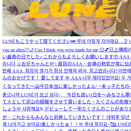
LUNÉもこうやって寝てください💤 루네 이렇게 자야돼요…굿 
you an alien??🌙 Cuz I think you were made for me 😏💕
已上傳照
い最高の日でした♪ これからもよろしくお願いします🥺 AAA 정말 
습니다 ☺️
お兄ちゃんと🫶✨
度目のAAA、会場の熱気が常に伝
번째 AAA, 회장의 열기가 항상 전해져 와서, 최고였습니다! 이번에
んのおかげです！ 愛してます 🫶 AAA 너무 재미있었어요! 두 가지 상을 
くなってきた〜🥶
今日本当に楽しかったよん^ ^
末っ子たちの
좋으니까 LUNÉ가 보고 싶다~ 今日も良い1日を〜
みなさん寒
て人として沢山の経験をさせて貰いました。たくさんの失敗
しょう🫶 사랑해요🫰
デビューして一年たくさんのことがありま
が、これからもみんなと前進していきたいです！ 데뷔후 일년 동안 많
께 나아가고 싶어요!
楽しかったぁ！！🫶 루네 잘자요~🥰
LUNÉ