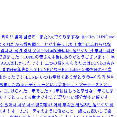
 라이브 많이 끊겼죠... また2人でやりますね~✌️✨
Hey LUNÉ are
居てくれたから賞も頂くことが出来ました！本当に忘れられな
입니다! 정말 잊지 못할 날이 되었습니다♪ 앞으로도 잘 부탁드리겠
きました！LUNÉの皆さん本当にありがとうございます！ 두

AAA楽しかったです！ 二つの賞をもらえたのはLUNÉの皆さ
️ ❣️
何光年先だってLUNÉとならReachable~😚👽
お疲れ^ ^
寒
よかったです~
LUNÉ~いつも幸せをありがとう😊
☀️이렇게 날씨
ちましたね☺️✨ デビューという夢を叶え、アーティストとし
に助けられた一年でした。 2年目はもっと幸せな一年にしま
できてとっっても幸せです❗まだ足りない部分が多い僕です
있어서 너무 너무 행복해요!!아직 부족한 게 많지만,앞으로도 함
Liveします！ ホームパーティのように僕たちと一緒にお祝いして楽