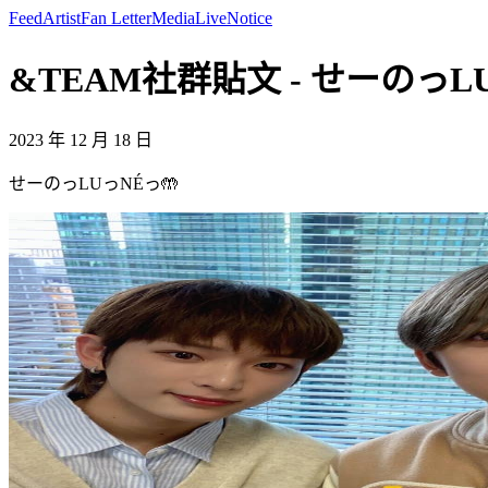
Feed
Artist
Fan Letter
Media
Live
Notice
&TEAM社群貼文 - せーのっLUっ
2023 年 12 月 18 日
せーのっLUっNÉっ🤲