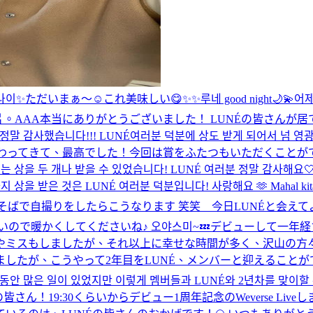
나이✨
ただいまぁ〜☺️
これ美味しい😋
✨✨
루네 good night🌙💫
어제
片。
AAA本当にありがとうございました！ LUNÉの皆さんが
감사했습니다!!! LUNÉ여러분 덕분에 상도 받게 되어서 넘 영광
わってきて、最高でした！今回は賞をふたつもいただくことがで
는 상을 두 개나 받을 수 있었습니다! LUNÉ 여러분 정말 감사해요
받은 것은 LUNÉ 여러분 덕분입니다! 사랑해요 🫶 Mahal kita ❣
そばで自撮りをしたらこうなります 笑笑 今日LUNÉと会えて
いので暖かくしてくださいね♪ 오야스미~💤
デビューして一年経
やミスもしましたが、それ以上に幸せな時間が多く、沢山の方々
したが、こうやって2年目をLUNÉ、メンバーと迎えることが
은 일이 있었지만 이렇게 멤버들과 LUNÉ와 2년차를 맞이할 수 
の皆さん！19:30くらいからデビュー1周年記念のWeverse 