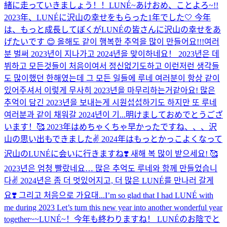
緒に走っていきましょう！！
LUNÉ~あけおめ、ことよろ~!!
2023年、LUNÉに沢山の幸せをもらった1年でした🤍 今年
は、もっと成長してぼくがLUNÉの皆さんに沢山の幸せをあ
げたいです 😊 올해도 같이 행복한 추억을 많이 만들어요!!!
여러
분 벌써 2023년이 지나가고 2024년을 맞이하네요！ 2023년은 데
뷔하고 모든것들이 처음이여서 정신없기도하고 이런저런 생각들
도 많이했던 한해였는데 그 모든 일들에 루네 여러분이 항상 같이
있어주셔서 이렇게 무사히 2023년을 마무리하는거같아요! 많은
추억이 담긴 2023년을 보내는게 시원섭섭하기도 하지만 또 루네
여러분과 같이 채워갈 2024년이 기...
明けましておめでとうござ
います！🥰 2023年はめちゃくちゃ早かったですね、、、沢
山の思い出もできました✌️ 2024年はもっとかっこよくなって
沢山のLUNÉに会いに行きますね❣️ 새해 복 많이 받으세요! 🥰
2023년은 엄청 빨랐네요… 많은 추억도 루네와 함께 만들었습니
다✌️ 2024년은 좀 더 멋있어지고, 더 많은 LUNÉ를 만나러 갈게
요❣️ 그리고 처음으로 가요대...
I’m so glad that I had LUNÉ with
me during 2023 Let’s turn this new year into another wonderful year
together~~
LUNÉ~！今年も終わりますね！ LUNÉのお陰でと