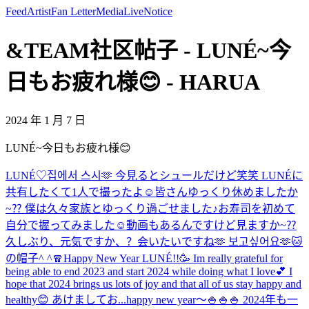
Feed
Artist
Fan Letter
Media
Live
Notice
&TEAM社区帖子 - LUNÉ~今
日もお疲れ様😊 - HARUA
2024 年 1 月 7 日
LUNÉ~今日もお疲れ様😊
LUNÉ♡
집에서 스시🫶 今見るとシュールだけど笑笑 LUNÉに
共有したくて1人で撮ったよ☺️
皆さんゆっくり休めましたか
~⁇ 僕は久々家族とゆっくり過ごせました♪お寿司を初めて
自分で握ってみました☺️動画もあるんですけど見ますか~⁇
久しぶり、元気ですか、？会いたいですね🫶 보고싶어요🫶
🐱
の帽子^ ^
🧣
Happy New Year LUNÉ!!🥳 Im really grateful for
being able to end 2023 and start 2024 while doing what I love💕 I
hope that 2024 brings us lots of joy and that all of us stay happy and
healthy😊 あけましてお...
happy new year〜🍚🍚🍚 2024年も一