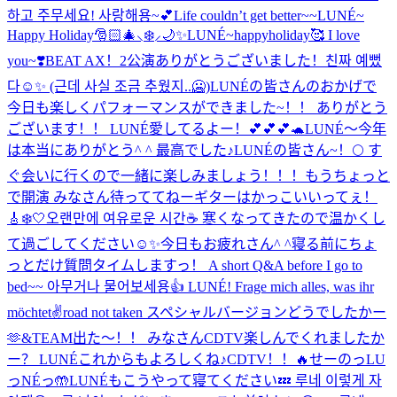
하고 주무세요! 사랑해용~💕
Life couldn’t get better~~
LUNÉ~
Happy Holiday🎅🏻🎄⸜❄️⸝🌙✨
LUNÉ~happyholiday🥰 I love
you~❣️
BEAT AX！2公演ありがとうございました！
친짜 예뻤
다☺️✨ (근데 사실 조금 추웠지..🥶)
LUNÉの皆さんのおかげで
今日も楽しくパフォーマンスができました~！！ ありがとう
ございます！！ LUNÉ愛してるよー！💕💕💕🐢
LUNÉ〜今年
は本当にありがとう^ ^ 最高でした♪
LUNÉの皆さん~！🌕 す
ぐ会いに行くので一緒に楽しみましょう！！！
もうちょっと
で開演 みなさん待っててねー
ギターはかっこいいってぇ！
🎸
❄️🤍
오랜만에 여유로운 시간☕️ 寒くなってきたので温かくし
て過ごしてください☺️✨
今日もお疲れさん^ ^
寝る前にちょ
っとだけ質問タイムしますっ！ A short Q&A before I go to
bed~~ 아무거나 물어보세용👍 LUNÉ! Frage mich alles, was ihr
möchtet✌️
road not taken スペシャルバージョンどうでしたかー
🫶
&TEAM出た〜！！ みなさんCDTV楽しんでくれましたか
ー？ LUNÉこれからもよろしくね♪
CDTV！！🔥
せーのっLU
っNÉっ🤲
LUNÉもこうやって寝てください💤 루네 이렇게 자