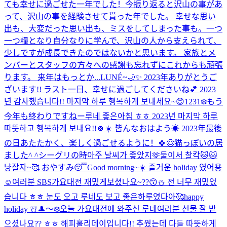
ても幸せに過ごせた一年でした！今振り返ると沢山の事があ
って、沢山の事を経験させて貰った年でした。 幸せな思い
出も、大変だった思い出も、ミスをしてしまった事も。一つ
一つ糧となり自分なりに学んで、沢山の人から支えられて、
少しですが成長できたのではないかと思います。 家族とメ
ンバーとスタッフの方々への感謝も忘れずにこれからも頑張
ります。 来年はもっとか...
LUNÉ~🌙✨️ 2023年ありがとうご
ざいます!! ラスト一日、幸せに過ごしてくださいね💕︎ 2023
년 감사했습니다!! 마지막 하루 행복하게 보내세요~😊
1231❄️もう
今年も終わりですねー
루네 좋은아침 ㅎㅎ 2023년 마지막 하루
따뜻하고 행복하게 보내요!!🍀☀️ 皆んなおはよう☀ 2023年最後
の日あたたかく、楽しく過ごせるように！🍀😊
猫っぽいの居
ました^ ^
シーグリの時아주 날씨가 좋았지🫶
둘이서 찰칵🐱🐱
냥
잘자~🥰 おやすみ😴
Good morning~☀️ 즐거운 holiday 였어용
☺️
여러분 SBS가요대전 재밌게보셨나요~??😙⛄️ 전 너무 재밌었
습니다 ㅎㅎ 눈도 오고 루네도 보고 좋은하루였다아🥰
happy
holiday ☃️
🎩〜❄️
오늘 가요대전에 와주신 루네여러분 선물 잘 받
으셨나요?? ㅎㅎ 해피홀리데이입니다!! 추웠는데 다들 따뜻하게