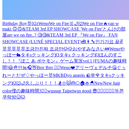
Birthday Boy🐰
02z
Weno
We on Fire🥇🌙🐺
We on Fire🔥
yap w
maki 🙃🙃
&TEAM 3rd EP SHOWCASE 'We on Fire'
とんけの部
屋
are we on fire..? 🧐🧐
&TEAM 3rd EP 『We on Fire』 FAN
SHOWCASE (LUNÉ SPECIAL EVENT)
🧰👨‍🔧
인기가요 끝✌️
🐰🐰🐰🐰🐰
조금만
진짜 조금만
🐶🐶
おやすみなさい💤
Weno
や
っほー🐇
タキsクッキング♯3
タキs クッキング♯3
ほんのすこ
し！！
『ぽこ あ ポケモン』ゲーム実況vol.1 [FUMAの趣味時
間]
😃🤚
안뇽🎧👋
Brrr Brrr ❤️‍🔥
Weno
❤️
アリーヴェデルチ🤐
ぐぅ
れーとだぜ♢
やっほー🐰
MKBD
yo angelo 🪨
🌸🌹
タキsクッキ
ング♯2
🐺🌙
久しぶり！！！
🏂⛄️
🐱🎂
🌕🏠
🍚🐣
New
New hair
color
僕の趣味時間3
🙋‍♂️
wussup Taipei
wus good 😎
🙋‍♂️🙋‍♂️🙋‍♂️
두쫀
쿠락방🥴
🐱