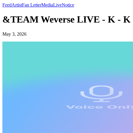
Feed
Artist
Fan Letter
Media
Live
Notice
&TEAM Weverse LIVE - K - K
May 3, 2026