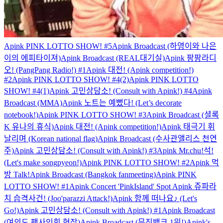
Apink PINK LOTTO SHOW! #5
Apink Broadcast (하영이와 나은
이의 에피타이져)
Apink Broadcast (REAL대기실)
Apink 팡팡라디
오! (PangPang Radio!) #1
Apink 대전! (Apink competition!)
#2
Apink PINK LOTTO SHOW! #4(2)
Apink PINK LOTTO
SHOW! #4(1)
Apink 고민상담소! (Consult with Apink!) #4
Apink
Broadcast (MMA)
Apink 노트는 예뻤다! (Let’s decorate
notebook!)
Apink PINK LOTTO SHOW! #3
Apink Broadcast (셜록
K 유나의 휴식)
Apink 대전! (Apink competition!)
Apink 태극기 휘
날리며 (Korean national flag)
Apink Broadcast (수사관앨리스 천연
주)
Apink 고민상담소! (Consult with Apink!) #3
Apink Mr.chu!석!
(Let's make songpyeon!)
Apink PINK LOTTO SHOW! #2
Apink 먹
방 Talk!
Apink Broadcast (Bangkok fanmeeting)
Apink PINK
LOTTO SHOW! #1
Apink Concert 'PinkIsland' Spot
Apink 쥬파라
치 습격사건! (Joo'parazzi Attack!)
Apink 함께 떠나요♪ (Let's
Go!)
Apink 고민상담소! (Consult with Apink!) #1
Apink Broadcast
(여의도 팬사인회 현장)
Apink Broadcast (뮤직뱅크 1위!)
Apink's