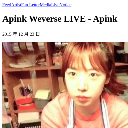
Feed
Artist
Fan Letter
Media
Live
Notice
Apink Weverse LIVE - Apink
2015 年 12 月 23 日