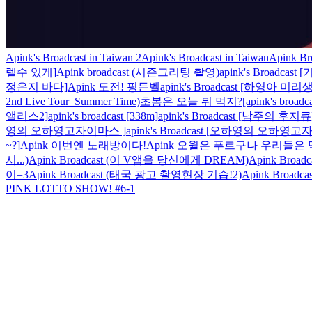
Apink's Broadcast in Taiwan 2
Apink's Broadcast in Taiwan
Apink B
렐수 있게]
Apink broadcast (시즌그리팅 촬영)
apink's Broadc
정은지 바다]
Apink 도전! 핑든벨
apink's Broadcast [하영아 미
2nd Live Tour_Summer Time)
초봄은 오늘 뭐 먹지?
[apink's b
앨리스2]
apink's broadcast [338m]
apink's Broadcast [남주의 후지큐
영의 오하영고자이마스 ]
apink's Broadcast [오하영의 오하영
~?]
Apink 이번엔 노래방이다!
Apink 오월은 푸르구나 우리들은
시...)
Apink Broadcast (이 V앱을 당신에게 DREAM)
Apink Broa
이=3
Apink Broadcast (태국 광고 촬영현장 기습!2)
Apink Broa
PINK LOTTO SHOW! #6-1