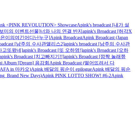
ink <PINK REVOLUTION> Showcase
Apink's broadcast [내가 설
cast [보미의 이벤트선물]
너와 나의 연결 반지
apink's Broadcast [허각X
ast [나은이의여긴어디난누구]
Apink Broadcast
Apink Broadcast (Japan
 broadcast [남주의 수사관앨리스2]
apink's broadcast [남주의 수사관
가 안가고또왔네]
apink's Broadcast [또 오하영!]
apink's Broadcast [오하
apink's Broadcast [치고빠지기!!]
apink's Broadcast [깜짝 놀래쮸
i Album [Dream] 음감회
Apink Broadcast (떨어뜨려서 다
t (AFA in 마카오)
Apink 배달의 핑순이 epilogue
Apink 배달의 핑순
ting_Brand New Days)
Apink PINK LOTTO SHOW! #6-2
Apink