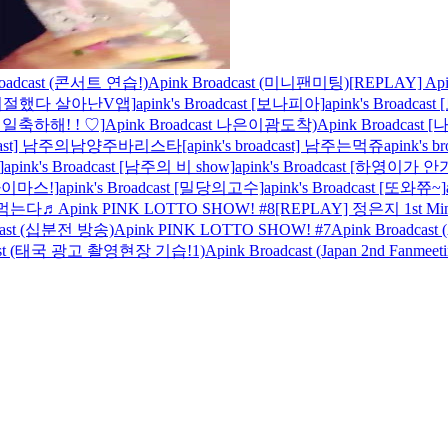
roadcast (콘서트 연습!)
Apink Broadcast (미니팬미팅)
[REPLAY] Ap
ast [기절했다 살아난V앱]
apink's Broadcast [보나피아]
apink's Broad
리생일축하해! ! ♡]
Apink Broadcast 나은이괌도착)
Apink Broadc
roadcast] 남주의남양주바리스타
[apink's broadcast] 남주는먹쥬
apink's
]
apink's Broadcast [남주의 비 show]
apink's Broadcast [하영이
고자이마스!]
apink's Broadcast [밀당의고수]
apink's Broadcast [또와쮸~]
 먹는다♬
Apink PINK LOTTO SHOW! #8
[REPLAY] 정은지 1st Min
dcast (십분전 방송)
Apink PINK LOTTO SHOW! #7
Apink Broadcas
dcast (태국 광고 촬영현장 기습!1)
Apink Broadcast (Japan 2nd Fanmee