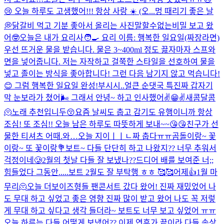
😢 오늘 하루도 고생했어!!! 항상 사랑 ☀️ (오...
멍 때리기 좋은 날
💭
닭갈비 먹고 기분 좋아서 올리는 사진
말할수없는비밀 보고 왔
어🤓
오늘은 내가 요리사🧑‍🍳 요리 이름: 행복한 일요일(짜장라면)
우선 뜨거운 물을 받습니다. 물은 3~400ml 정도 끓자마자 스프와
면을 넣어줍니다. 저는 자작하고 걸쭉한 스타일을 선호하여 물을
넣고 졸이는 방식을 좋아합니다! 그런 다음 남기지 않고 먹습니다!
😊 그럼 행복한 일요일 완성!
부시시..
얼큰 순댓국 특
진짜 갑자기
막 눈보라가 쳤어🌬️ 그래서 안녕~ 하고 인사했어✌️😁✌️
새콤달콤
🫠
노래 추천입니두😚
요즘 날씨도 춥고 감기도 유행이니까 항상
조심! 또 조심!! 오늘 남은 하루도 따뜻하게 보내~~😘😘
친구가 선
물한 티셔츠 어때.
와…오늘 지이ㅣㅣㄴ짜 춥다ㅠㅠ
곰돌이랑~ 꽃
이랑~ 또 꽃이랑💐
보트~ 다들 단단히 하고 나왔지?? 너무 추워서
걱정이네🥲
2월의 첫날 다들 잘 보냈나??
드디어 배를 보여준 너;;
힘들었다 그동안.....
보트 2월도 잘 부탁행 ㅎㅎ 🥰🥰
어제👍
1월 마
무리🫠
오늘 더보이즈형들 팬콘서트 갔다 왔어! 진짜 재밌었어 나
도 무대 하고 싶었고 좋은 영향 진짜 많이 받고 왔어 나도 꼭 저렇
게 무대 하고 싶다고 생각 들더라~ 보트도 너무 보고 싶었어 ㅠㅠ
오늘 하루는 다들 어떻게 보냈어?? 이제 연휴가 끝이라 다들 속상