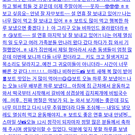
하고 벌써 힘들 것 같은데 이제 주말이여~~~웃자~~🤓🤓🤓 ㅎㅎ
보고 싶음요~ 안녕 잘 자💛
보트~~ 설 연휴 잘 보내고 있어?? 나는
너무 많이 먹고 잘 보내고 있어 ㅎㅎ 보트도 많이 먹고 행복한 하
루 보냈으면 좋겠다ㅏㅏ 아 그리구 오늘 비하인드 올라왔더라ㅎ
ㅎ 😘
보트~~~ 설 연휴 마지막 날 잘 보내고 있어?! 나는 어제 열심
히 일 도우고 여러 가족분들 만나러 왔다 갔다 하다가 집 와서 기
절했었어..ㅎ 내가 집안에서 제일 형아라서 사촌 동생들이 엄청 많
은데 이번에 보니까 다들 너무 컸더라고... 키도 크고 잘생겨지고
목소리도 달라지고..예전 그 귀요미들이 아니더라~ 시간이 너무
빠른 것 같다.!.!!!.!.!.!...
아레나 비하인드📸 보트 새해 복 많이 받어
🧧
보트 맛있는 거 많이 먹어!!!😋😋
보트 오늘 하루 잘 보냈어?! 나
는 오늘 너무 배부른 하루 보냈다... 아침에 집 근처에서 운동하고
와서 떡국부터 시작해서 갈비에 삼겹살에 김치찌개에 비빔국수
에...어후.. 진짜 명절은 먹보가 되. 눈 와서 보기에는 좋은데 길도
너무 미끄럽고 다시 너무 추워졌더라 다들 조심해~~ 내일도 낼모
레도 열심히 먹고 운동해야지..ㅎ 보트도 좋은 연휴 보내 안녕👋...
스마일 샷📸
오늘 12시 정각이 되자마자 정말 많은 분들께서 축하
해 주시며 생일맞이할 수 있었다. 덕분에 잊지 못할 하루를 보낼