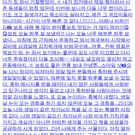
다가 집 와서 기절했었어..ㅎ 내가 집안에서 제일 형아라서 사
촌 동생들이 엄청 많은데 이번에 보니까 다들 너무 컸더라고...
키도 크고 잘생겨지고 목소리도 달라지고..예전 그 귀요미들이
아니더라~ 시간이 너무 빠른 것 같다.!.!!!.!.!.!...
아레나 비하인
드📸 보트 새해 복 많이 받어🧧
보트 맛있는 거 많이 먹어!!!😋
😋
보트 오늘 하루 잘 보냈어?! 나는 오늘 너무 배부른 하루 보
냈다... 아침에 집 근처에서 운동하고 와서 떡국부터 시작해서
갈비에 삼겹살에 김치찌개에 비빔국수에...어후.. 진짜 명절은
먹보가 되. 눈 와서 보기에는 좋은데 길도 너무 미끄럽고 다시
너무 추워졌더라 다들 조심해~~ 내일도 낼모레도 열심히 먹고
운동해야지..ㅎ 보트도 좋은 연휴 보내 안녕👋...
스마일 샷📸
오
늘 12시 정각이 되자마자 정말 많은 분들께서 축하해 주시며
생일맞이할 수 있었다. 덕분에 잊지 못할 하루를 보낼 수 있었
다. 축하 메시지를 받을 때마다 내가 많은 사람들에게 사랑받
고 있구나라고 생각이 들었고 내가 축하받을 사람이라는 것에
정말 감사함을 느꼈다. 또 오늘 눈이라는 축복이 내렸다. 생일
날 눈이 오는 경험을 하기 쉽지 않은데 오늘 그 경험을...
25/1/26
오늘 나와 생일이 같은 작가님의 책을 살 수 있는 특별한 서점
에 갔다. 나와 생일이 같으신 작가님은 나와 비슷한 가치관을
가지고 계실까? 아니면 어떠한 생각을 가지고 책을 쓰셨을까
궁금하여 사게 되었다. 25년 나에게 주는 선물이다. 아직 열어
보지 않았다ㅎㅎ 내일 열어볼 생각이다. 그리고 가보고 싶은