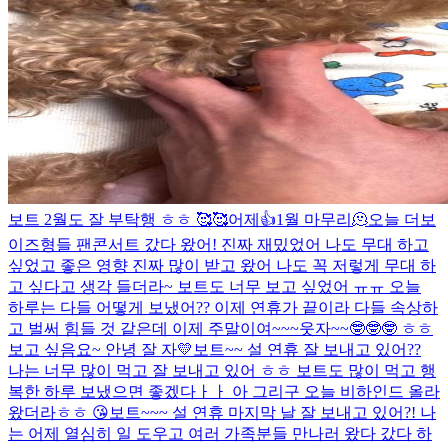
보트 2월도 잘 부탁행 ㅎㅎ 🥰🥰
어제👍
1월 마무리🫠
오늘 더보
이즈형들 팬콘서트 갔다 왔어! 진짜 재밌었어 나도 무대 하고
싶었고 좋은 영향 진짜 많이 받고 왔어 나도 꼭 저렇게 무대 하
고 싶다고 생각 들더라~ 보트도 너무 보고 싶었어 ㅠㅠ 오늘
하루는 다들 어떻게 보냈어?? 이제 연휴가 끝이라 다들 속상하
고 벌써 힘들 것 같은데 이제 주말이여~~~웃자~~🤓🤓🤓 ㅎㅎ
보고 싶음요~ 안녕 잘 자💛
보트~~ 설 연휴 잘 보내고 있어??
나는 너무 많이 먹고 잘 보내고 있어 ㅎㅎ 보트도 많이 먹고 행
복한 하루 보냈으면 좋겠다ㅏㅏ 아 그리구 오늘 비하인드 올라
왔더라ㅎㅎ 😘
보트~~~ 설 연휴 마지막 날 잘 보내고 있어?! 나
는 어제 열심히 일 도우고 여러 가족분들 만나러 왔다 갔다 하