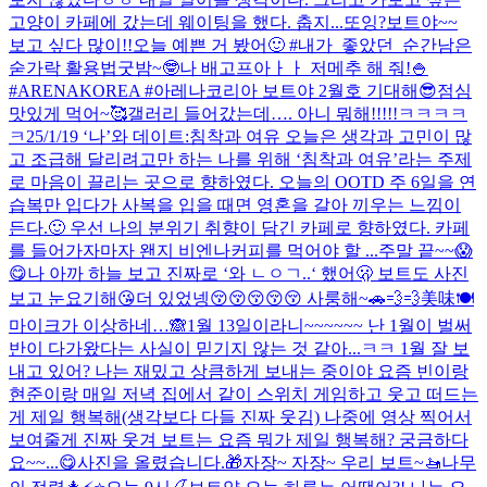
고양이 카페에 갔는데 웨이팅을 했다. 춥지...
또잉?
보트야~~
보고 싶다 많이!!
오늘 예쁜 거 봤어🙂 #내가_좋았던_순간
남은
숟가락 활용법
굿밤~🤓
나 배고프아ㅏㅏ 저메추 해 줘!🍚
#ARENAKOREA #아레나코리아 보트야 2월호 기대해😎
점심
맛있게 먹어~🥰
갤러리 들어갔는데…. 아니 뭐해!!!!!ㅋㅋㅋㅋ
ㅋ
25/1/19 ‘나’와 데이트:침착과 여유 오늘은 생각과 고민이 많
고 조급해 달리려고만 하는 나를 위해 ‘침착과 여유’라는 주제
로 마음이 끌리는 곳으로 향하였다. 오늘의 OOTD 주 6일을 연
습복만 입다가 사복을 입을 때면 영혼을 갈아 끼우는 느낌이
든다.🙂 우선 나의 분위기 취향이 담긴 카페로 향하였다. 카페
를 들어가자마자 왠지 비엔나커피를 먹어야 할 ...
주말 끝~~😱
😋
나 아까 하늘 보고 진짜로 ‘와 ㄴㅇㄱ..‘ 했어🫢 보트도 사진
보고 눈요기해😘
더 있었넹
😚😚😚😚😚 사룽해~
🚗💨💨
美味🍽️
마이크가 이상하네…
🙈
1월 13일이라니~~~~~~ 난 1월이 벌써
반이 다가왔다는 사실이 믿기지 않는 것 같아...ㅋㅋ 1월 잘 보
내고 있어? 나는 재밌고 상큼하게 보내는 중이야 요즘 빈이랑
현준이랑 매일 저녁 집에서 같이 스위치 게임하고 웃고 떠드는
게 제일 행복해(생각보다 다들 진짜 웃김) 나중에 영상 찍어서
보여줄게 진짜 웃겨 보트는 요즘 뭐가 제일 행복해? 궁금하다
요~~...
😋
사진을 올렸습니다.
🎁
자장~ 자장~ 우리 보트~🚤
나무