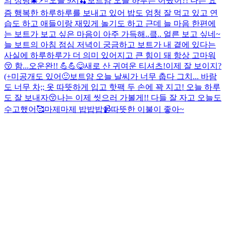
의 정령🎄
⚡️
⭐️
오늘 9시🍒
보트얌 오늘 하루는 어땠어?! 나는 요
즘 행복한 하루하루를 보내고 있어 밥도 엄청 잘 먹고 있고 연
습도 하고 애들이랑 재밌게 놀기도 하고 근데 늘 마음 한편에
는 보트가 보고 싶은 마음이 아주 가득해..킄.. 얼른 보고 싶네~
늘 보트의 아침 점심 저녁이 궁금하고 보트가 내 곁에 있다는
사실에 하루하루가 더 의미 있어지고 큰 힘이 돼 항상 고마워
😚 함...
오운완!! 💪💪
😋
새로 산 귀여운 티셔츠!
이제 잘 보이지?
(+미공개도 있어🙂
보트얌 오늘 날씨가 너무 춥다 그치... 바람
도 너무 차;; 옷 따뜻하게 입고 핫팩 두 손에 꽉 지고! 오늘 하루
도 잘 보내자😚
나는 이제 씻으러 가볼게!! 다들 잘 자고 오늘도
수고했어🥰
마제마제 밥밥밥
📹
따뜻한 이불이 좋아~