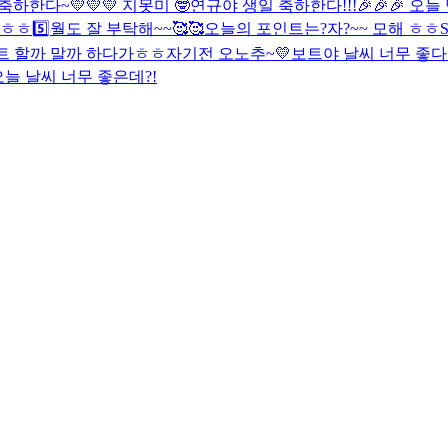
하한다~💛💛💛 지못미 🤓
연규야 생일 축하한다!!!🎉🎉🎉 오
 ㅎㅎ
5️⃣월도 잘 부탁해~~🥰🥰
오늘의 포인트는?
자?~~ 모해 ㅎㅎ
S
볼하트 할까 말까 하다가ㅎㅎ
자기전 오노추~💛
보트야 날씨 너무 좋다
오늘 날씨 너무 좋은데?!