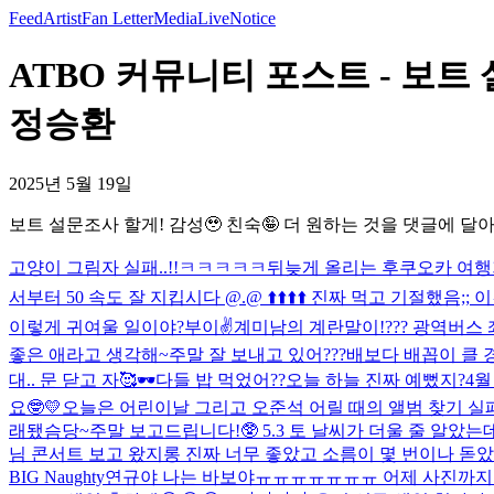
Feed
Artist
Fan Letter
Media
Live
Notice
ATBO 커뮤니티 포스트 - 보트 
정승환
2025년 5월 19일
보트 설문조사 할게! 감성🥹 친숙🤪 더 원하는 것을 댓글에 달아
고양이 그림자 실패..!!ㅋㅋㅋㅋㅋ
뒤늦게 올리는 후쿠오카 여행기
서부터 50 속도 잘 지킵시다 @.@ ⬆️⬆️⬆️⬆️ 진짜 먹고 기절했음
이렇게 귀여울 일이야?
부이✌️
계미남의 계란말이!
??? 광역버스
좋은 애라고 생각해~
주말 잘 보내고 있어???
배보다 배꼽이 클 
대.. 문 닫고 자🥰
🕶️
다들 밥 먹었어??
오늘 하늘 진짜 예뻤지?
4월
요🤓💛
오늘은 어린이날 그리고 오준석 어릴 때의 앨범 찾기 실패한
래됐슴당~
주말 보고드립니다!🥸 5.3 토 날씨가 더울 줄 알았
님 콘서트 보고 왔지롱 진짜 너무 좋았고 소름이 몇 번이나 돋았는
BIG Naughty
연규야 나는 바보야ㅠㅠㅠㅠㅠㅠㅠ 어제 사진까지