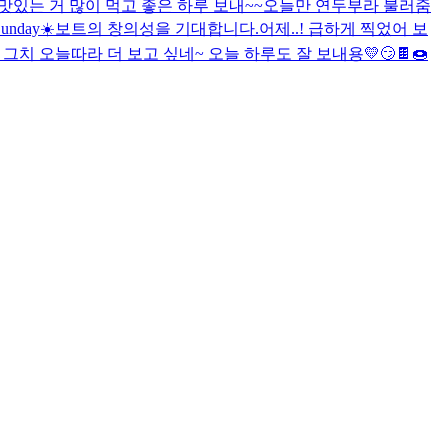
늘 맛있는 거 많이 먹고 좋은 하루 보내~~
오늘만 연두부라 불러줌
unday☀️
보트의 창의성을 기대합니다.
어제..! 급하게 찍었어 보
 그치 오늘따라 더 보고 싶네~ 오늘 하루도 잘 보내용💛
😏
🍫🍩