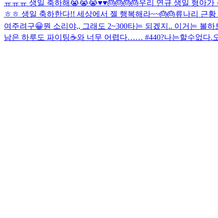
ㅠㅠㅠ 생일 축하해😭😭😭♥️♥️🎂🎂🎂🎂
우리 연규 생일 형아가 축
ㅎㅎ 생일 축하한다!! 세상에서 젤 행복해라~~🎂🎂
류나리 근황
여주려구😀
뭔 소리야,, 그래도 2~300타는 되겠지.. 이거는 
남은 하루도 파이팅☕️
와 너무 어렵다…… #440?나는할수없다.