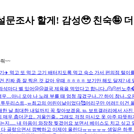
설문조사 할게! 감성🥹 친숙🤪 
줘~~
✈️ 먹고 또 먹고 고기 배터지도록 먹고 숙소 가서 편의점 털이를
;; 이건 진짜 좀 잘 찍은 것 같아 우때 ㅎㅎㅎㅎ 보기만 해도 달져? 네 
 좌석마다 벨 있어🫢🫢
결국 제육을 먹었다고 합니다..🫠🫠
빈노추
경우…
아니 모야 나 노래 부를 때 엄청 끊겼구나..?? 하이 참나..
오
 투두리스트,,ㅠ
최고의 어린이날이었다🥰
어리구만 어려!! 이건
 날 최대한 내일까지 꼭 찾아보겠음. to. 보트
갤러리에서 사진 
는데 매우 춥더군요.. 겨울인줄.. 그래도 걱정 마시오 옷 아주 따
지..... 내 마음이 와장창 찢겼어요 보면서 베이스도 치고 싶고 
 다 골랐으면서 깜빡하고 이제야 올린다ㅠㅠㅠㅠㅠ 생일은 하루