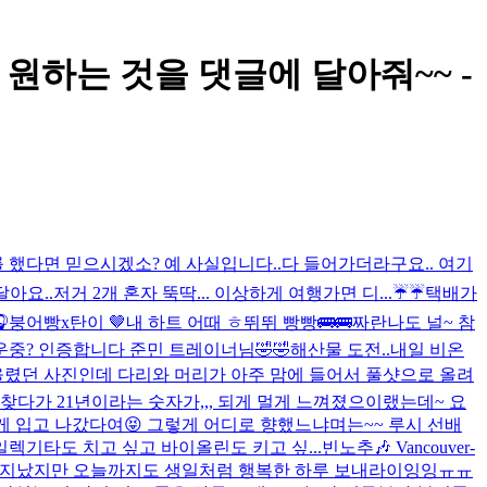
더 원하는 것을 댓글에 달아줘~~ -
 했다면 믿으시겠소? 예 사실입니다..다 들어가더라구요.. 여기
달아요..저거 2개 혼자 뚝딱... 이상하게 여행가면 디...
☔️☔️
택배가

붕어빵x탄이 🤎
내 하트 어때 ㅎ
뛰뛰 빵빵🚌🚌
짜란
나도 널~ 참
운중? 인증합니다 준민 트레이너님🤣🤣
해산물 도전..
내일 비온
 올렸던 사진인데 다리와 머리가 아주 맘에 들어서 풀샷으로 올려
찾다가 21년이라는 숫자가,,, 되게 멀게 느껴졌으
이랬는데~ 요
뜻하게 입고 나갔다여😝 그렇게 어디로 향했느냐며는~~ 루시 선배
일렉기타도 치고 싶고 바이올린도 키고 싶...
빈노추🎶 Vancouver-
 지났지만 오늘까지도 생일처럼 행복한 하루 보내라이잉잉ㅠㅠ