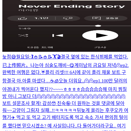
늦점😅
월요일:🏌️🍚📝🍚📝🏋️🎬
결국 옆에 있는 한식뷔페를 먹었다.
已上传照片。
나는야 심술도깨비~😋
계미남의 금요일 저녁
🫠
ep2.
완벽한 여행은 없다.☔️
플리 리셋!!! 6시에 같이 플리 채울 보트 구
함
결국 아.아를 마셨다…☕️🧊
오늘 더워요..🫠🫠
ep1.100만 달러의
야경
내가 찍어온다 했지??~~~~ㅎㅎㅎㅎ
습습습습습해 마치 찜질
방 아니 그보다 더🫠🫠🫠🫠🫠🫠🫠🫠🫠🫠🫠🫠🫠🫠🫠🫠🫠🫠🫠
보트 설문조사 할게! 감성🥹 친숙🤪 더 원하는 것을 댓글에 달아
줘~~
고양이 그림자 실패..!!ㅋㅋㅋㅋㅋ
뒤늦게 올리는 후쿠오카 여
행기✈️ 먹고 또 먹고 고기 배터지도록 먹고 숙소 가서 편의점 털이
를 했다면 믿으시겠소? 예 사실입니다..다 들어가더라구요.. 여기