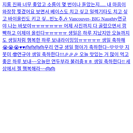
지롱 진짜 너무 좋았고 소름이 몇 번이나 돋았는지..... 내 마음이
와장창 찢겼어요 보면서 베이스도 치고 싶고 일렉기타도 치고 싶
고 바이올린도 키고 싶...
빈노추🎶 Vancouver- BIG Naughty
연규
야 나는 바보야ㅠㅠㅠㅠㅠㅠㅠ 어제 사진까지 다 골랐으면서 깜
빡하고 이제야 올린다ㅠㅠㅠㅠㅠ 생일은 하루 지났지만 오늘까지
도 생일처럼 행복한 하루 보내라이잉잉ㅠㅠㅠㅠㅠ 생일 축하해
😭😭😭♥️♥️🎂🎂🎂🎂
우리 연규 생일 형아가 축하한다~💛💛💛 지
못미 🤓
연규야 생일 축하한다!!!🎉🎉🎉 오늘 맛있는 거 많이 먹고
좋은 하루 보내~~
오늘만 연두부라 불러줌ㅎㅎ 생일 축하한다!! 세
상에서 젤 행복해라~~🎂🎂