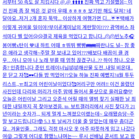
서부터 50 속도 잘 지킵시다 @.@ ⬆️⬆️⬆️⬆️ 진짜 먹고 기절했음;; 이
건 진짜 좀 잘 찍은 것 같아 우때 ㅎㅎㅎㅎ 보기만 해도 달져? 네
달아요..저거 2개 혼자 뚝딱... 이상하게 여행가면 디...
☔️☔️
택배가
이렇게 귀여울 일이야?
부이✌️
계미남의 계란말이!
??? 광역버스 좌
석마다 벨 있어🫢🫢
결국 제육을 먹었다고 합니다..🫠🫠
빈노추🎧
붕어빵x탄이 🤎
내 하트 어때 ㅎ
뛰뛰 빵빵🚌🚌
짜란
나도 널~ 참 좋
은 애라고 생각해~
주말 잘 보내고 있어???
배보다 배꼽이 클 경
우…
아니 모야 나 노래 부를 때 엄청 끊겼구나..?? 하이 참나..
오운
중? 인증합니다 준민 트레이너님🤣🤣
해산물 도전..
내일 비온대..
문 닫고 자🥰
🕶️
다들 밥 먹었어??
오늘 하늘 진짜 예뻤지?
4월 투두
리스트,,ㅠ
최고의 어린이날이었다🥰
어리구만 어려!! 이건 올렸던
사진인데 다리와 머리가 아주 맘에 들어서 풀샷으로 올려요🤓💛
오늘은 어린이날 그리고 오준석 어릴 때의 앨범 찾기 실패한 날 최
대한 내일까지 꼭 찾아보겠음. to. 보트
갤러리에서 사진 찾다가 21
년이라는 숫자가,,, 되게 멀게 느껴졌으
이랬는데~ 요래됐슴당~
주
말 보고드립니다!🥸 5.3 토 날씨가 더울 줄 알았는데 매우 춥더군
요.. 겨울인줄.. 그래도 걱정 마시오 옷 아주 따뜻하게 입고 나갔다
여😝 그렇게 어디로 향했느냐며는~~ 루시 선배님 콘서트 보고 왔