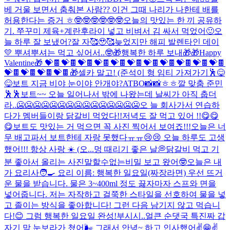
베 거울 보면서 춤춰본 사람?? 이건 그때 나리가 나한테 배를
허용한다는 증거 ㅎ🤓🤓🤓🤓🤓🤓
오늘의 맛있는 한 끼 공유하
기. 쭈꾸미 제육+계란후라이 넣고 비벼서 김 싸서 먹었어🙂
오
늘 하루 잘 보냈어?
잘 자🥰🥹🥰
늦었지만 해피 발렌타인 데이
💛 뿌셔뿌셔는 먹고 싶어서..🤓
🎁행복한 하루 보내🎁
🎁Happy
Valentine🎁 💝🍫💝🍫💝🍫💝🍫💝🍫💝🍫💝🍫💝🍫💝🍫💝🍫💝🍫
💝🍫💝🍫💝🍫💝🍫
🎁
셀카 말고! (준석이 형 임티 가져가기🕺
😋
😋
보트 지금 비야 눈이야 안개야?
ATBO📸📸
ㅎㅎ
깔 맞춤 준민
🕺🕺
보트~~ 오늘 일어나서 밖에 나왔는데 날씨가 아직 춥더
라..🥶🥶🥶🥶🥶🥶🥶🥶🥶🥶🥶🥶🥶🥶🥶오 늘 회사가서 연습하
다가 멤버들이랑 닭갈비 먹었다!!저녁도 잘 먹고 있어 !!😋😋
😋보트도 맛있는 거 먹으면 꼭 사진 찍어서 보여죠!!!오늘은 너
무 배고파서 보트한테 자랑 못했다ㅠㅠ😢😢 오늘 하루도 고생
했어!!! 항상 사랑 ☀️ (오...
멍 때리기 좋은 날💭
닭갈비 먹고 기
분 좋아서 올리는 사진
말할수없는비밀 보고 왔어🤓
오늘은 내
가 요리사🧑‍🍳 요리 이름: 행복한 일요일(짜장라면) 우선 뜨거
운 물을 받습니다. 물은 3~400ml 정도 끓자마자 스프와 면을
넣어줍니다. 저는 자작하고 걸쭉한 스타일을 선호하여 물을 넣
고 졸이는 방식을 좋아합니다! 그런 다음 남기지 않고 먹습니
다!😊 그럼 행복한 일요일 완성!
부시시..
얼큰 순댓국 특
진짜 갑
자기 막 눈보라가 쳤어🌬️ 그래서 안녕~ 하고 인사했어✌️😁✌️