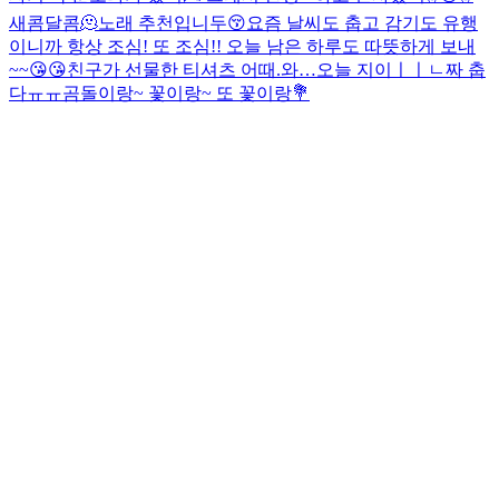
새콤달콤🫠
노래 추천입니두😚
요즘 날씨도 춥고 감기도 유행
이니까 항상 조심! 또 조심!! 오늘 남은 하루도 따뜻하게 보내
~~😘😘
친구가 선물한 티셔츠 어때.
와…오늘 지이ㅣㅣㄴ짜 춥
다ㅠㅠ
곰돌이랑~ 꽃이랑~ 또 꽃이랑💐