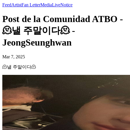
Feed
Artist
Fan Letter
Media
Live
Notice
Post de la Comunidad ATBO -
🫠낼 주말이다🫠 -
JeongSeunghwan
Mar 7, 2025
🫠낼 주말이다🫠