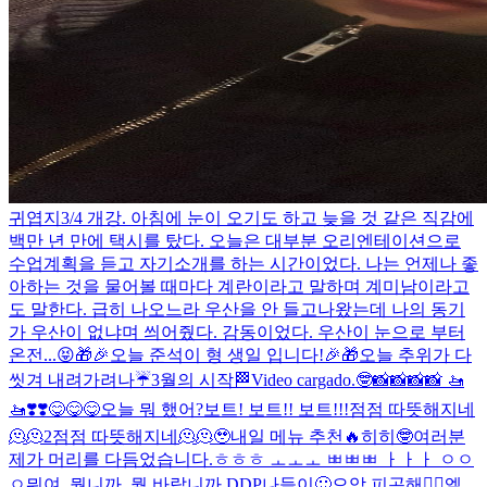
귀엽지
3/4 개강. 아침에 눈이 오기도 하고 늦을 것 같은 직감에
백만 년 만에 택시를 탔다. 오늘은 대부분 오리엔테이션으로
수업계획을 듣고 자기소개를 하는 시간이었다. 나는 언제나 좋
아하는 것을 물어볼 때마다 계란이라고 말하며 계미남이라고
도 말한다. 급히 나오느라 우산을 안 들고나왔는데 나의 동기
가 우산이 없냐며 씌어줬다. 감동이었다. 우산이 눈으로 부터
온전...
😝
🎁🎉오늘 준석이 형 생일 입니다!🎉🎁
오늘 추위가 다
씻겨 내려가려나☔️
3월의 시작🏁
Video cargado.
🤓
📸📸📸📸 🚤
🚤❣️❣️
😋😋😋
오늘 뭐 했어?
보트! 보트!! 보트!!!
점점 따뜻해지네
🫠🫠2
점점 따뜻해지네🫠🫠
🥹
내일 메뉴 추천🔥
히히🤓
여러분
제가 머리를 다듬었습니다.
ㅎㅎㅎ ㅗㅗㅗ ㅃㅃㅃ ㅏㅏㅏ ㅇㅇ
ㅇ
뭐여. 뭡니까. 뭘 바랍니까.
DDP나들이🙂
으악 피곤해🤦‍♂️
엘