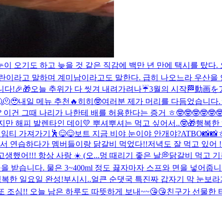
에 눈이 오기도 하고 늦을 것 같은 직감에 백만 년 만에 택시를 
계란이라고 말하며 계미남이라고도 말한다. 급히 나오느라 우산을 
다!🎉🎁
오늘 추위가 다 씻겨 내려가려나☔️
3월의 시작🏁
動画を
🫠
🥹
내일 메뉴 추천🔥
히히🤓
여러분 제가 머리를 다듬었습니다.
 이건 그때 나리가 나한테 배를 허용한다는 증거 ㅎ🤓🤓🤓🤓🤓
만 해피 발렌타인 데이💛 뿌셔뿌셔는 먹고 싶어서..🤓
🎁행복한
형 임티 가져가기🕺
😋😋
보트 지금 비야 눈이야 안개야?
ATBO📸📸
오 늘 회사가서 연습하다가 멤버들이랑 닭갈비 먹었다!!저녁도 잘 먹고 있어
!!! 항상 사랑 ☀️ (오...
멍 때리기 좋은 날💭
닭갈비 먹고 기
 물을 받습니다. 물은 3~400ml 정도 끓자마자 스프와 면을 넣
행복한 일요일 완성!
부시시..
얼큰 순댓국 특
진짜 갑자기 막 눈보라가
 조심!! 오늘 남은 하루도 따뜻하게 보내~~😘😘
친구가 선물한 