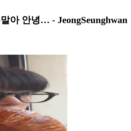
안녕… - JeongSeunghwan