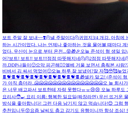
보트 주말 잘 보내~~❣️
🫠낼 주말이다🫠
귀엽지
3/4 개강. 아침
하는 시간이었다. 나는 언제나 좋아하는 것을 물어볼 때마다 
었다. 우산이 눈으로 부터 온전...
😝
🎁🎉오늘 준석이 형 생일 입니
어?
보트! 보트!! 보트!!!
점점 따뜻해지네🫠🫠2
점점 따뜻해지네🫠
까.
DDP나들이🙂
으악 피곤해🤦‍♂️
엘베 거울 보면서 춤춰본 사람??
비벼서 김 싸서 먹었어🙂
오늘 하루 잘 보냈어?
잘 자🥰🥹🥰
늦었지
🍫💝🍫💝🍫💝🍫💝🍫💝🍫💝🍫💝🍫💝🍫
🎁
셀카 말고! (준석이 
가 아직 춥더라..🥶🥶🥶🥶🥶🥶🥶🥶🥶🥶🥶🥶🥶🥶🥶
은 너무 배고파서 보트한테 자랑 못했다ㅠㅠ😢😢 오늘 하루도 고생했어
요리사🧑‍🍳 요리 이름: 행복한 일요일(짜장라면) 우선 뜨거운
방식을 좋아합니다! 그런 다음 남기지 않고 먹습니다!😊 그럼 
추천입니두😚
요즘 날씨도 춥고 감기도 유행이니까 항상 조심! 또