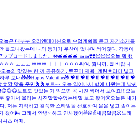
탔다. 오늘은 대부분 오리엔테이션으로 수업계획을 듣고 자기소개를
안 들고나왔는데 나의 동기가 우산이 없냐며 씌어줬다. 감동이
アップロードしました。
🤓
📸📸📸📸 🚤🚤❣️❣️
😋😋😋
오늘 뭐 했
ㅎㅎㅎ ㅗㅗㅗ ㅃㅃㅃ ㅏㅏㅏ ㅇㅇㅇ
뭐여. 뭡니까. 뭘 바랍니

오늘의 맛있는 한 끼 공유하기. 쭈꾸미 제육+계란후라이 넣고
 하루 보내🎁
🎁Happy Valentine🎁 💝🍫💝🍫💝🍫💝🍫💝🍫💝🍫💝
ㅎㅎ
깔 맞춤 준민🕺🕺
보트~~ 오늘 일어나서 밖에 나왔는데 날씨
 !!😋😋😋보트도 맛있는 거 먹으면 꼭 사진 찍어서 보여죠!!!오늘
분 좋아서 올리는 사진
말할수없는비밀 보고 왔어🤓
오늘은 내가
어줍니다. 저는 자작하고 걸쭉한 스타일을 선호하여 물을 넣고 졸이는
 쳤어🌬️ 그래서 안녕~ 하고 인사했어✌️😁✌️
새콤달콤🫠
노래
티셔츠 어때.