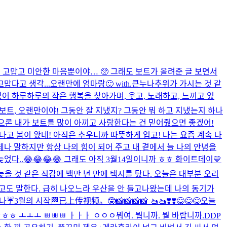
서 고맙고 미안한 마음뿐이야… 🥺 그래도 보트가 올려준 글 보면서
맙다고 생각...
오랜만에 엄마랑🙂 with.큰누나
추위가 가시는 것 같
있어 하루하루의 작은 행복을 찾아가며, 웃고, 노래하고, 느끼고 있
보트, 오랜만이야! 그동안 잘 지냈지? 그동안 뭐 하고 지냈는지 하나
편으론 내가 보트를 많이 아끼고 사랑한다는 건 믿어줬으면 좋겠어!
지나고 봄이 왔네! 아직은 추우니까 따뜻하게 입고! 나는 요즘 계속 나
제나 말하지만 항상 나의 힘이 되어 주고 내 곁에서 늘 나의 안녕을
늦었다..😂😂😂😂 그래도 아직 3월14일이니까 ㅎㅎ 화이트데이💛
 늦을 것 같은 직감에 백만 년 만에 택시를 탔다. 오늘은 대부분 오리
도 말한다. 급히 나오느라 우산을 안 들고나왔는데 나의 동기가
나☔️
3월의 시작🏁
已上传视频。
🤓
📸📸📸📸 🚤🚤❣️❣️
😋😋😋
오늘
ㅎㅎㅎ ㅗㅗㅗ ㅃㅃㅃ ㅏㅏㅏ ㅇㅇㅇ
뭐여. 뭡니까. 뭘 바랍니까.
DDP