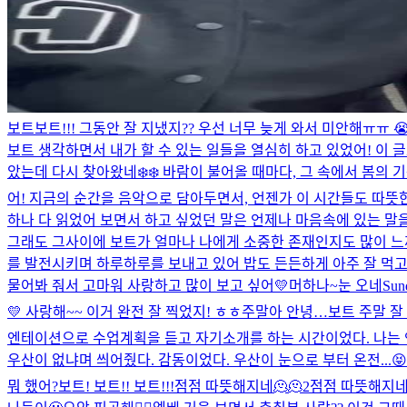
보트보트!!! 그동안 잘 지냈지?? 우선 너무 늦게 와서 미안해ㅠㅠ
보트 생각하면서 내가 할 수 있는 일들을 열심히 하고 있었어! 이 글
았는데 다시 찾아왔네❄️❄️ 바람이 불어올 때마다, 그 속에서 봄의 
어! 지금의 순간을 음악으로 담아두면서, 언젠가 이 시간들도 따뜻한 
하나 다 읽었어 보면서 하고 싶었던 말은 언제나 마음속에 있는 말
그래도 그사이에 보트가 얼마나 나에게 소중한 존재인지도 많이 느끼기
를 발전시키며 하루하루를 보내고 있어 밥도 든든하게 아주 잘 먹고 
물어봐 줘서 고마워 사랑하고 많이 보고 싶어💛
머하나~
눈 오네
Sun
💛 사랑해~~ 이거 완전 잘 찍었지! ㅎㅎ
주말아 안녕…
보트 주말 잘 
엔테이션으로 수업계획을 듣고 자기소개를 하는 시간이었다. 나는 
우산이 없냐며 씌어줬다. 감동이었다. 우산이 눈으로 부터 온전...
😝
뭐 했어?
보트! 보트!! 보트!!!
점점 따뜻해지네🫠🫠2
점점 따뜻해지네