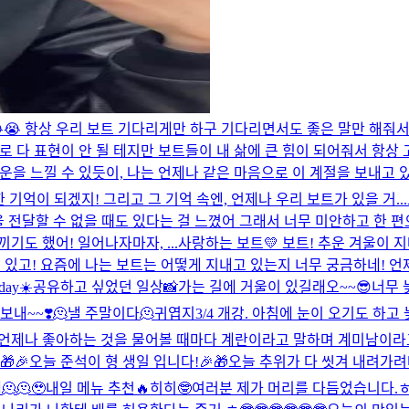
 😭😭 항상 우리 보트 기다리게만 하구 기다리면서도 좋은 말만 해줘
로 다 표현이 안 될 테지만 보트들이 내 삶에 큰 힘이 되어줘서 항상 고
기운을 느낄 수 있듯이, 나는 언제나 같은 마음으로 이 계절을 보내고 
기억이 되겠지! 그리고 그 기억 속엔, 언제나 우리 보트가 있을 거...
을 전달할 수 없을 때도 있다는 걸 느꼈어 그래서 너무 미안하고 한 
도 했어! 일어나자마자, ...
사랑하는 보트💛 보트! 추운 겨울이 
있고! 요즘에 나는 보트는 어떻게 지내고 있는지 너무 궁금하네! 언
day☀️
공유하고 싶었던 일상📸
가는 길에 거울이 있길래오~~
😎
너무 
보내~~❣️
🫠낼 주말이다🫠
귀엽지
3/4 개강. 아침에 눈이 오기도 하고
언제나 좋아하는 것을 물어볼 때마다 계란이라고 말하며 계미남이라고
🎁🎉오늘 준석이 형 생일 입니다!🎉🎁
오늘 추위가 다 씻겨 내려가려
🫠
🥹
내일 메뉴 추천🔥
히히🤓
여러분 제가 머리를 다듬었습니다.