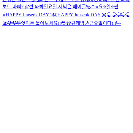
보트 바빠? 잠깐 와봐
일요일 저녁은 베이글🥯
수⭐️요⭐️일⭐️짠
⭐️
HAPPY Junseok DAY 2🎂
HAPPY Junseok DAY 🎂
😀😀😀😀😀
😀😀😀
무엇이든 물어보세요!!😎❓❓
규래방🎶
금요일이다!!!🤣