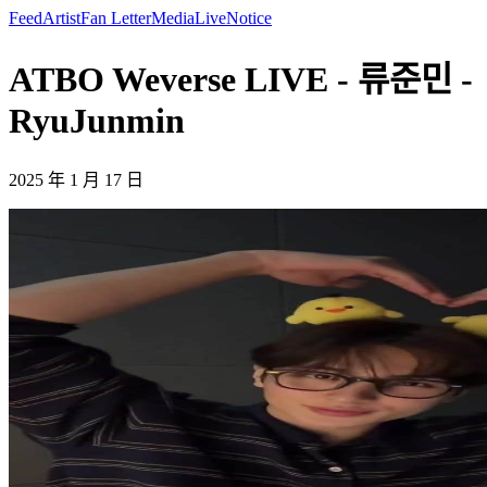
Feed
Artist
Fan Letter
Media
Live
Notice
ATBO Weverse LIVE - 류준민 -
RyuJunmin
2025 年 1 月 17 日