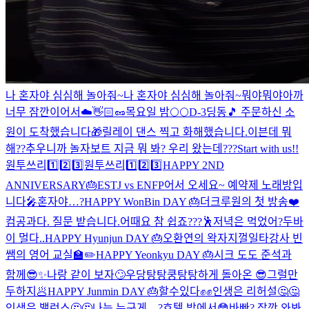
나 혼자야 심심해 놀아줘~
나 혼자야 심심해 놀아줘~
뭐야
뭐야
아까
너무 잠깐이어서
☁️👋🏻🥜
목요일 밤🌕🌕
D-3
딩동🎵 주문하신 소
원이 도착했습니다🎁
릴레이 댄스 찍고 화해했습니다.
이븐데 뭐
해??
추우니까 놀자
보트 지금 뭐 봐? 우리 왔는데???
Start with us!!
원투쓰리1️⃣2️⃣3️⃣
원투쓰리1️⃣2️⃣3️⃣
HAPPY 2ND
ANNIVERSARY🎂
ESTJ vs ENFP
어서 오세요~ 예약제 노래방입
니다🎤
혼자야…?
HAPPY WonBin DAY 🎂
더크루원의 첫 방송❤️
컴공과다. 질문 받습니다.
어때요 참 쉽죠???🕺
저녁은 먹었어?
두바
이 멀다..
HAPPY Hyunjun DAY 🎂
오환연의 왁자지껄
일타강사 빈
쌤의 영어 교실🏫✏️
HAPPY Yeonkyu DAY 🎂
시크 도도 준석과
함께😎✨
나랑 같이 보자🙄
우당탕탕쿵탕탕하게 돌아온 😎
그럴만
두하지🥟
HAPPY Junmin DAY 🎂
할수있다✊✊
인생은 리허설🤔🤔
인생은 밸런스🤔🤔
나는 누구게…?
호텔 방에서😳
바빠? 잠깐 와봐