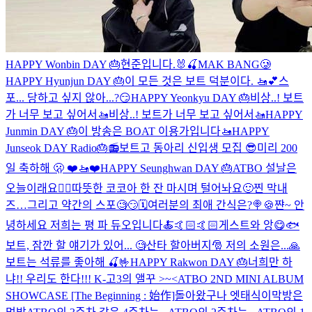
HAPPY Wonbin DAY 🎂
현준입니다.🐰🍒
MAK BANG🥲
HAPPY Hyunjun DAY 🎂
이 모든 것은 보트 덕분이다. 🚤💕
스
포... 당하고 싶지 않아...?😏
HAPPY Yeonkyu DAY 🎂
비상..! 보트
가 너무 보고 싶어서🚤
비상..! 보트가 너무 보고 싶어서🚤
HAPPY
Junmin DAY 🎂
이 방송은 BOAT 이용가입니다🚤
HAPPY
Junseok DAY Radio🎂📻
보트고 동아리 신입생 모집 😎
미리 200
일 축하해 🫢 ❤️🚤❤️
HAPPY Seunghwan DAY 🎂
ATBO 설날은
오늘이래요🙇‍♂️
따뜻한 코코아 한 잔 마시며 털어놔요🙂
찐 막내
즈…그리고 약간의 스포🧐😏🗓️
여러분의 최애 간식은?🍭🍪
쨘~ 안
녕하세요 저희는 평 파 듀오입니다🍝🤙🏻🤙🏻
게스트와 앙😋🐟
보트, 잠깐 할 얘기가 있어... 🧐
산타 할아버지🎅 저의 소원은...🙏
보트는 석류를 좋아해 🍒🤟
HAPPY Rakwon DAY 🎂
너희만 하
냐!! 우리도 한다!!!
K-고3의 앨꾸 >~<
ATBO 2ND MINI ALBUM
SHOWCASE [The Beginning : 始作]
돌아왔구나 엣태식이
막방은