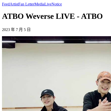
Feed
Artist
Fan Letter
Media
Live
Notice
ATBO Weverse LIVE - ATBO
2023 年 7 月 5 日