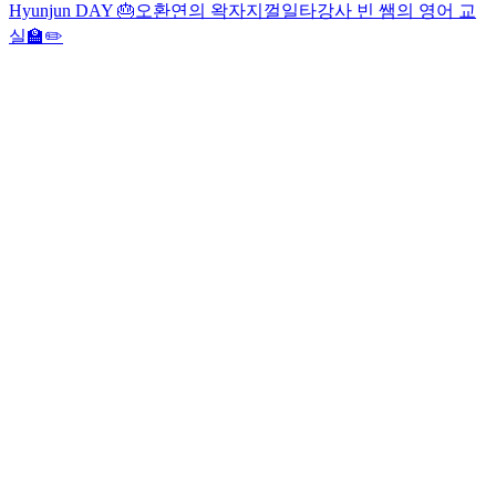
Hyunjun DAY 🎂
오환연의 왁자지껄
일타강사 빈 쌤의 영어 교
실🏫✏️