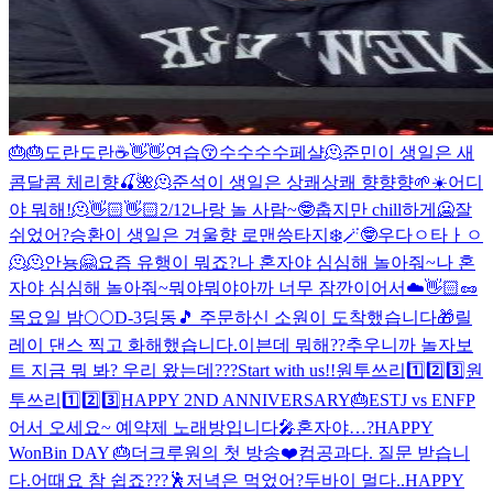
🎂🎂
도란도란☕️
👋👋
연습😚
수수수수페샬🫠
준민이 생일은 새
콤달콤 체리향🍒🌺
🫠
준석이 생일은 상쾌상쾌 향향향🌱☀️
어디
야 뭐해!
🫠
👋🏻👋🏻
2/12
나랑 놀 사람~🤓
춥지만 chill하게🥶
잘
쉬었어?
승환이 생일은 겨울향 로맨씅타지❄️🪄
🤓
우다ㅇ타ㅏㅇ
🫠
🫠
안뇽🤗
요즘 유행이 뭐죠?
나 혼자야 심심해 놀아줘~
나 혼
자야 심심해 놀아줘~
뭐야
뭐야
아까 너무 잠깐이어서
☁️👋🏻🥜
목요일 밤🌕🌕
D-3
딩동🎵 주문하신 소원이 도착했습니다🎁
릴
레이 댄스 찍고 화해했습니다.
이븐데 뭐해??
추우니까 놀자
보
트 지금 뭐 봐? 우리 왔는데???
Start with us!!
원투쓰리1️⃣2️⃣3️⃣
원
투쓰리1️⃣2️⃣3️⃣
HAPPY 2ND ANNIVERSARY🎂
ESTJ vs ENFP
어서 오세요~ 예약제 노래방입니다🎤
혼자야…?
HAPPY
WonBin DAY 🎂
더크루원의 첫 방송❤️
컴공과다. 질문 받습니
다.
어때요 참 쉽죠???🕺
저녁은 먹었어?
두바이 멀다..
HAPPY