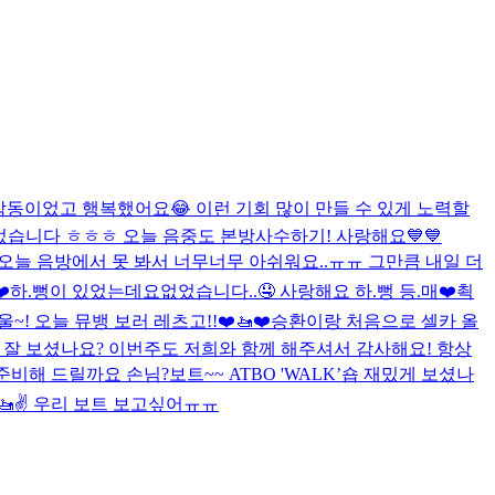
무 감동이었고 행복했어요😂 이런 기회 많이 만들 수 있게 노력할
습니다 ㅎㅎㅎ 오늘 음중도 본방사수하기! 사랑해요💙💙
 오늘 음방에서 못 봐서 너무너무 아쉬워요..ㅠㅠ 그만큼 내일 더
️
하.뻥이 있었는데요없었습니다..🤤 사랑해요 하.뻥 등.매❤️쵝
울~! 오늘 뮤뱅 보러 레츠고!!❤️🚤❤️
승환이랑 처음으로 셀카 올
무대 잘 보셨나요? 이번주도 저희와 함께 해주셔서 감사해요! 항상
준비해 드릴까요 손님?
보트~~ ATBO 'WALK’숍 재밌게 보셨나
✌🚤✌ 우리 보트 보고싶어ㅠㅠ