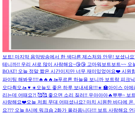
보트! 마지막 음악방송에서 한 색다른 제스처와 안무! 보셨나요
테니까!! 우리 서로 많이 사랑해요~😘😘 고마워
보트보트~~ 오
BOAT! 오늘 정말 짧은 시간이지만 너무 재미있었어요❤️ 시
파이팅 해봐욧!!!!🔥🔥🔥
🚤푸르른 하늘을 보니까 보트랑 피크닉 
오다쵝오
🚤 ♥️ ☀️오늘도 좋은 하루 보내세용!!!☀️ 🏫
아이스 아메
리는데 어때요?! 🥰🥰 좋으면 소리 질러!! 우아아아🔥
뿌뿌~ 보트
사랑해요❤️
오늘 저희 무대 어떠셨나요? 마치 시원한 바다에 온 것
요??? 오늘 8시에 워크숍 2화가 올라옵니다!!!
보트 사랑해요 언제