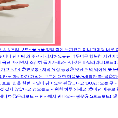
? ㅎㅎ
우리 보트~ ❤️🚤❤️ 정말 짧게 느껴졌던 미니 팬미팅 너
늘 미니 팬미팅 와 주셔서 감사해요ㅠㅠ 너무너무 행복한 시간이었
원함 음료 마시면서 조심히 들어가세요~~이것은 바닐라라떼!
보트!!
가고 싶다!!😎
뾰로롱~ 저녁 요정 등장😘 맛난 저녁 먹어요 ❤️🚤❤
리카노 마시다가 깨달은 보트에 대한 마음❤️🚤
새침한 볼~콬😋
꺄
 보트! 입을 한번 내밀어 봤어요^^ 괜찮... 나요?
BOAT! 오늘 
 같지 않았나요!?! 오늘도 시원한 하루 되세요 !😉
어떤 메뉴로 
나 🫶🥰
우리보트~~ 팬사에서 만나요~~ 찅끗😘🚤
보트보트!!!