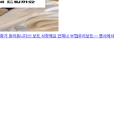
2화가 올라옵니다!!!
보트 사랑해요 언제나 🫶🥰
우리보트~~ 팬사에서 