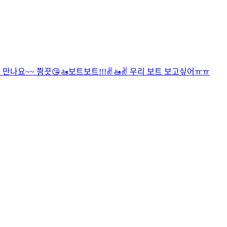
만나요~~ 찅끗😘🚤
보트보트!!!✌🚤✌ 우리 보트 보고싶어ㅠㅠ