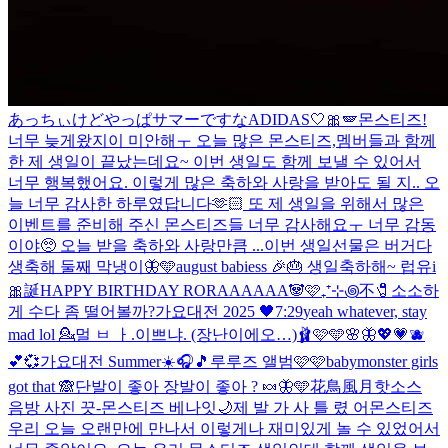
あっちぃけどやっぱサマーですな
ADIDAS🤍🎀🪽
몬스티즈!
너무 늦게왔지이 미안해ㅜ 오늘 많은 몬스티즈,멤버들과 함께
한 제 생일이 끝났는데요~ 이번 생일도 함께 보낼 수 있어서
너무 행복했어요. 이렇게 많은 축하와 사랑을 받아도 될 지.. 오
늘 너무 감사한 하루였답니다🫶🏻 또 제 생일을 위해서 많은
이벤트를 준비해 주신 몬스티즈들 너무 감사해요ㅜ 너무 감동
이야🥺 오늘 받을 축하와 사랑만큼 ...
이번 생일선물은 버거다
생축해 둘째 막냉이🦋🩵
august babiess 🎉🎂 생일축하해~ 럽유
i
🎀誕
HAPPY BIRTHDAY RORAAAAAA🐼🩷
₊⁺⊹꩜不🧷
소소하
게 수다 좀 떨어볼까?
가요대전 2025 🖤
7:29
yeah whatever, stay
mad lol 💁‍
멀 ㅂ ㅏ.이쁘냐. (장난이에오…)
🩰🩷🩵🌸🦋💖💗🫐
💕💞
가요대전 Summer☀️
🎧🎵
루루즈 앨범🩷🩷
babymonster girls
got that 🙈
단발이 좋아 장발이 좋아 ? 🍬🦋🩵
花鳥風月
핫소스
음방 사진 끗-
몬스티즈 베나잇🌙
제 발 가 사 틀 렸 어
몬스티즈
우리 오늘 오랜만에 만나서 이렇게나 재미있게 놀 수 있었어서