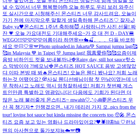
너무 좋았어요. 오늘 우리 몬스티즈 생일인데 함께 생일을 보
낼 수 있어서 너무 행복했어🎂 오늘 하루도 우리 보러 와주신
또 실시간으로 시청해주신 몬스티즈 너무 감사드려요. 오늘이
가기 전에 마지막으루 말할게 생일축하해 몬스티즈♡ 잘자🌙
Baby ya🖤
몬스티즈 1주년 축하해😈 사랑하니깐 사진 선물! 짜
잔 💗 오늘 가요대전도 기대해주세요~
가 요 대 전 D - DAY🍔
WEGO!!!🩷🩷🩷🩷
여름이라 하면
🌸🍬🐇🍒。、、
다들 바코하
세요 🫶🏻
🤍🌸🪽
Photo uploaded.
in Jakarta💚 Sampai jumpa lagi🥰
🥰
in Malaysia 💙 in Taipei 💛 Jumpa lagi! 我真愛你🥰🥰
요즘
이제
음방 비하인드 컷을 보내볼까나🍓
Rainy day, still hot sauce
핫소
스 막방이야 ?!
베모닝🍓
몬스티즈 HOT SAUCE 음방 고생많았
댜 이따 본방 때 봐🔥
몬스티즈! 오늘은 웬디 봤나요? 저희 노래
하는것 어땠어요? 🫣사실 웬디선배님이랑 첫 만남이였는데 너
무 착하시고 노래도 역시 엄청잘하세요! 저희가 첫번째 게스
트인만큼 특별하고 영광입니다! 다음에도 기희가 된다면 더
많은 노래 불러줄게 몬스티즈~ mwahh🤍
₊⁺⊹꩜夢
몬스티즈 우
산 꼭 챙기자☂️ 안챙겼으면.. 내가 데리러 가지 모..
pics from the
tour! loving hot sauce but kinda missing the concerts too 🥺🎤 몬스
티즈 요즘 보고 있는 영화나 드라마있어요?
🖤🕷️⛓️
🦋
hii 🤍
런닝
맨의 아사현으로 돌가보쟈뇽
☁️🪽📷