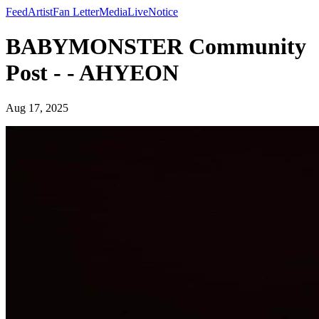
Feed
Artist
Fan Letter
Media
Live
Notice
BABYMONSTER Community
Post - - AHYEON
Aug 17, 2025