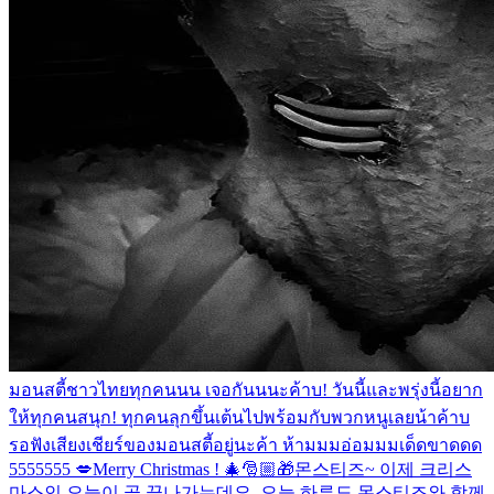
มอนสตี้ชาวไทยทุกคนนน เจอกันนนะค้าบ! วันนี้และพรุ่งนี้อยาก
ให้ทุกคนสนุก! ทุกคนลุกขึ้นเต้นไปพร้อมกับพวกหนูเลยน้าค้าบ
รอฟังเสียงเชียร์ของมอนสตี้อยู่นะค้า ห้ามมมอ่อมมมเด็ดขาดดด
5555555 💋
Merry Christmas ! 🎄🎅🏼🎁
몬스티즈~ 이제 크리스
마스인 오늘이 곧 끝나가는데요. 오늘 하루도 몬스티즈와 함께