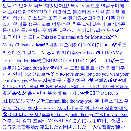
보낼 수 있어서 너무 재밌었어요! 특히 처음으로 연말무대에
서 보여드린 PSYCHO!!! 어땠어요 몬스티즈~ 사실 끝나갈 때
쯤에 의상 신경쓰느라 조끔 아쉬웠어요🥺 그치만!! 아주 재미
있게 무대를 했구~ 오늘 너무너무 추운 날씨였는데 보러와준
몬스티즈들, 본방사수 해준 ...
몬스티즈 메리크리스마스🫶🏻
조금 이따 봐요!!
✂️
This is a Christmas gift for Monstiez🎁🩷
Merry Christmas 🎄❤️💚
내일 가요대전이다아아앙! 🎄🎅🏼✌️
크
리스마스 이브다 …🤍
🍎사과 케이수
some favs 📸🧚‍♀️🪐💘
My
heart is too loud☁️
想⏱️
SUPA DUPA LUV🫶🏻📸🩷
🧚🏼‍♀️🍃🪽
포
츈쿠키 🦋
Supa dupa luv 💖
여러분 드립 트로트 버전 만들어주
시면 안되나요
앞있로🫶🏻
♬I🎼love u
how long do you want your
hair ? me: yes
오늘도 사랑하구 ~ 좋아하구 ~🖤
모해엥🍎🩶🦋
비
온다 … 너무 졸려 🫨🫧
월요일이 거의 다 지나갔지만 월요팅ㅜ
🩸🩹🚑
🌼🌼 춥지만 따뜻하게 보내기.. 🦋
🖤❤️‍🔥
♡ RURU'S
ALBUM ♡
굿밤 🌙💗
Hmmm
i like the way you..🕷️🧷
몬스티즈 우
리 댓글파티 하자~~~~~~ 22시까지 모두 위버스로 집합하세요
🥸 이따 다시 오지 (후후)
i like my pink alter ego
にゃ
I’m your Zoe
💛
추운데 감기 조심~~
MONSTIEZ こんにちは 昨日、夜遅く
に青森県で地震が発生したと聞きました。 人命被害が無い