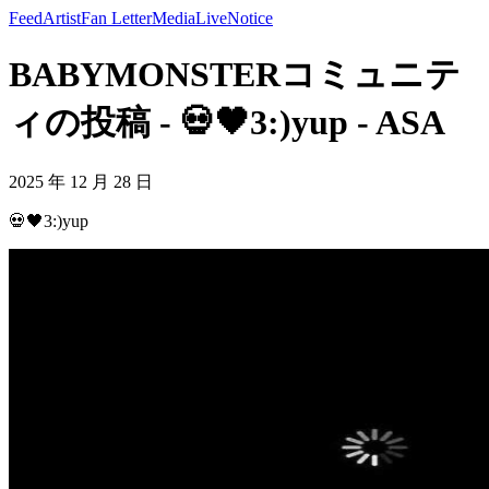
Feed
Artist
Fan Letter
Media
Live
Notice
BABYMONSTERコミュニテ
ィの投稿 - 💀🖤3:)yup - ASA
2025 年 12 月 28 日
💀🖤3:)yup