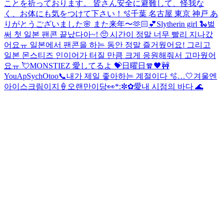
ことを祈っております。 皆さん安全に避難して、怪我な
く、お体にも気をつけて下さい！
🫧
千葉 名古屋 東京 神戸 あ
りがとうございました🌸 また来年〜🫶🏻💕
Slytherin girl 🐍
벌
써 첫 일본 팬콘 끝났다아~! 🥺 시간이 정말 너무 빨리 지나갔
어요ㅠ 일본에서 팬콘을 하는 동안 정말 즐거웠어요! 그리고
일본 몬스티즈 인이어가 터질 만큼 크게 응원해줘서 고마웠어
요ㅠ 💘MONSTIEZ 愛してるよ 💝
日曜日🧣
🖤
🚧
YouApSychOtoo
📞
내가 제일 좋아하는 계절이다 🫧…🤍
겨울엔
아이스크림이지🍦
오랜만이당👀
*:✼✿愛
내 시점의 바다 🌊