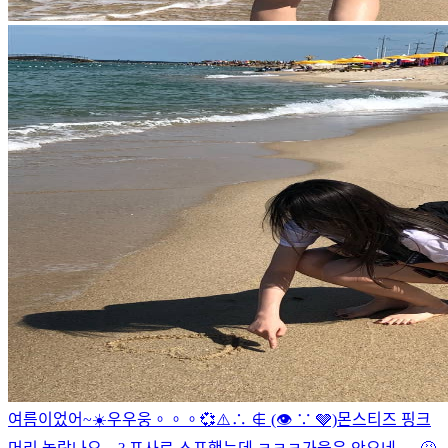
여름이었어~☀️
우우웅。。。💞
⚠️∴ ∉ (👁 ∵ 🩶)
몬스티즈 핑크