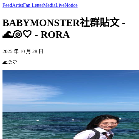
Feed
Artist
Fan Letter
Media
Live
Notice
BABYMONSTER社群貼文 -
🌊🐚🤍 - RORA
2025 年 10 月 28 日
🌊🐚🤍