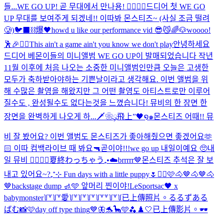
들...
WE GO UP! 곧 무대에서 만나용! ❤️‍🔥❤️‍🔥
드디어 첫 WE GO
UP 무대를 보여주게 되겠네!! 이따봐 몬스티즈~ (사실 조금 떨려
🥲)
🐦‍⬛⛓️爆🖤
howd u like our performance vid 😎😼
🌈🐶
woooo!
🕺🎉❤️‍🔥
This ain't a game ain't you know we don't play
안녕하세요
드디어 베몬이들의 미니앨범 WE GO UP이 발매되었습니다 작년
11월 이후에 처음 나오는 소중한 미니앨범인만큼 오늘은 고생한
모두가 축하받아야하는 기쁜날이라고 생각해요. 이번 앨범을 위
해 수많은 촬영을 해왔지만 그 어떤 촬영도 아티스트로만 이루어
질수도 , 완성될수도 없다는것을 느꼈습니다! 뮤비의 한 장면 한
장면을 완벽하게 나오게 하...
🗡️❀ུ۪飛上”🖤໑๑
몬스티즈 어때!! 뮤
비 잘 봤어요? 이번 앨범도 몬스티즈가 좋아해줬으면 좋겠어요🫶
🏻 이따 컴백라이브 때 봐요🔫
곧이야!!!
we go up 내일이예요 🥺
내
일 뮤비 ❤️‍🔥❤️‍🔥
夏終わっちゃう₊•☁️
brrrrr🤎
몬스티즈 추석은 잘 보
내고 있어요~?
₊⁺⊹ Fun days with a little puppy🌷
✌🏻🩷
🐴🤎🐴🤎🐴
🤎
backstage dump 🚮🩵 앞머리 찐이야!
LeSportsac🖤 x
babymonster
꒦꒷꒦꒷愛꒦꒷꒦꒷꒦꒷꒦꒷꒷꒦꒷꒦
已上傳照片。
るるずある
ばむ📸🩷
day off type thing
💙🦋🐬🦕🩵🫐
♟️🤍
已上傳影片。
🕶️