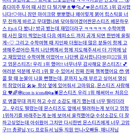
머리 놀랐나요…? 프사로 스포했는데 ㅋㅋㅋ
가을은 안오네 … 🤧
춥다
미주 투어 때 사진 다 털기🤎
📓🖤
🐆💅💋
몬스티즈 1위 감사합
니다!🤍
아니 잠만 마이크랑 뽀뽀했나 왜이렇게 붉어 립스틱을 너
무 진하게 바르고 무대했나봐 닦아줘야겠어
짠
몬스티즈 베몬하우
스 Ep.6 다 봤나? 방금 봤는데 재밌더라구 ㅋㅋㅋㅋㅋ 수학여행
때 사진 많이 찍었는데 다음 에피소드 까지 공개 되면 한번에 올릴
게~♡ 그리고 수학여행 때 지인짜 더웠는데 많은 분들이 함께 고
생해주셨어🥺 특히 나단쌤께서 함께 지도해주셔서 더 기억에 남
고 재밌었던 수학여행 이었어ㅠ 나단쌤 감사합니다🫶🏻
❤️‍🔥
일 위
고 업
몬스티즈! 우리 1위 했어!! 너무너무 감사해요 몬스티즈! 💕
여러분 덕분에 우리 1위 할 수 있어서 진짜 진짜 행복했어요 🥹 앵
콜 할 때 눈물이 나올 뻔했는데, 끝까지 노래 부르고 싶어서 열심
히 참았어요 🎤💫 항상 옆에 있어줘서 고마워요, 몬스티즈 사랑해
요 💖🌈
🕸️icon is icon꩜໑๑🕷️
몬스티즈 우리 1위 해써어ㅠ 처음으
로 앵콜무대 까지 하고 수상 소감도 얘기 했는데 너무 떨리더라
고.. 우리도 떨렸는데 몬스티즈도 앞에서 떨려하는게 보이고 엄청
1위하기를 바래주는게 눈에 보여서 울컥했어🥲 수상소감도 더 잘
하고싶었는데 아쉬웠어 그치만 다시한번 몬스티즈에게 너무 고맙
구!!! 총괄님,YG 프로듀서 님들,직원 언니•오빠들, 매니저님