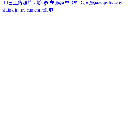
✌🏻
已上傳照片。
😈 🏠 🎥
꩜໑๑뽀글뽀글໑๑꩜໑๑
oops its was
sitting in my camera roll 🙈