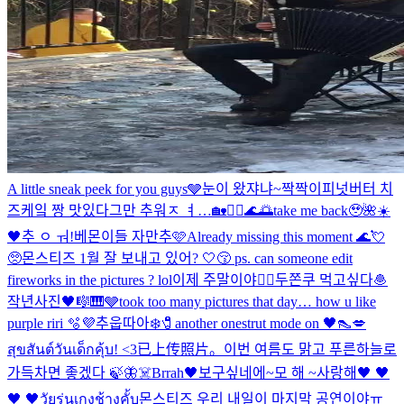
A little sneak peek for you guys🩶
눈이 왔쟈냐~
짝짝이
피넛버터 치
즈케잌 짱 맛있다
그만 추워ㅈ ㅕ…
🏡🧜‍♀️🌊🌅
take me back🥹🌺☀️
🖤
추 ㅇ ㅝ!
베몬이들 자만추🩷
Already missing this moment 🌊💘
🥺
몬스티즈 1월 잘 보내고 있어? 🤍😚 ps. can someone edit
fireworks in the pictures ? lol
이제 주말이야✌🏻
두쫀쿠 먹고싶다🧆
작년사진
🖤🎼🎹🩶
took too many pictures that day… how u like
purple riri 🫧💜
추웁따아❄️
🧷another one
strut mode on 🖤👠💋
สุขสันต์วันเด็กคุ้บ! <3
已上传照片。
이번 여름도 맑고 푸른하늘로
가득차면 좋겠다 🍃🦋
☠️Brrah🖤
보구싶네에~
모 해 ~
사랑해
🖤 🖤
🖤 🖤
วัยรุ่นเกงช้างคั้บ
몬스티즈 우리 내일이 마지막 공연이야ㅠ