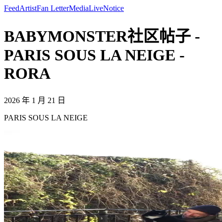
Feed
Artist
Fan Letter
Media
Live
Notice
BABYMONSTER社区帖子 -
PARIS SOUS LA NEIGE -
RORA
2026 年 1 月 21 日
PARIS SOUS LA NEIGE