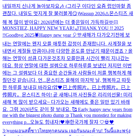
내일까지 신나게 놀아보자요🎶 (그리구 이다인 요즘 럽인마헡 좀
괜찮다. 내일도 멋지게 잘 불러볼게😏)
Wassup 2026⚠️
몬스티즈 새
해 복 많이 받아요! 2026년에는 더 좋은일이 가득하길🫶🏻
MONSTIEZ, HAPPY NEW YEAR!🌙
THANK YOU !! 2025
!!
Goodbye 2025🕷️
Happy new year 🎈🎊
새해가 다가오기전에 보
내는 연말에는 왠지 모를 애틋한 감정이 존재합니다. 사계절을 보
내면서 계절들 만큼이나마 다양한 온도를 만났기 때문이겠죠 ? 올
해는 연말이 성큼 다가온것조차 모를만큼 시간이 빨리 지나갔는
데요. 항상 연말에 대한 설렘으로 하루하루를 보냈던 저지만 이번
에는 그 설렘보다 더 중요한 순간들과 사람들이 저를 행복하게 해
줬던것 같습니다. 언...
몬스티즈 올해의 마지막 날, 행복하고 따듯
한 하루를 보내길 바라요!
얍🖤
已上传照片。
已上传照片。
已上
传照片。
몬스티즈 하이! 곧 새해니까 사진들은 리리의선물! 미리
새해 복 많이 받으세요~ 다가오는 새해에도 좋은 일만 있기 바래
요. 그럼 2026년도 같이 잘 보내요. 🥰 Early happy new years from
me with the biggest photo dump :p Thank you monstiez for making
everything p...
오늘도 힘내자!🖤
🕸️
한국가께 잘쟈 🤍
💀🖤
3:)yup
มอนสตี้ชาวไทยทุกคนนน เจอกันนนะค้าบ! วันนี้และพรุ่ง