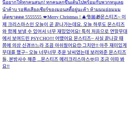
นี้อยากให้ทุกคนสนุก! ทุกคนลุกขึ้นเต้นไปพร้อมกับพวกหนูเลย
น้าค้าบ รอฟังเสียงเชียร์ของมอนสตี้อยู่นะค้า ห้ามมมอ่อมมม
เด็ดขาดดด 5555555 💋
Merry Christmas ! 🎄🎅🏼🎁
몬스티즈~ 이
제 크리스마스인 오늘이 곧 끝나가는데요. 오늘 하루도 몬스티즈
와 함께 보낼 수 있어서 너무 재밌었어요! 특히 처음으로 연말무대
에서 보여드린 PSYCHO!!! 어땠어요 몬스티즈~ 사실 끝나갈 때
쯤에 의상 신경쓰느라 조끔 아쉬웠어요🥺 그치만!! 아주 재미있게
무대를 했구~ 오늘 너무너무 추운 날씨였는데 보러와준 몬스티즈
들, 본방사수 해준 ...
몬스티즈 메리크리스마스🫶🏻 조금 이따 봐
요!!