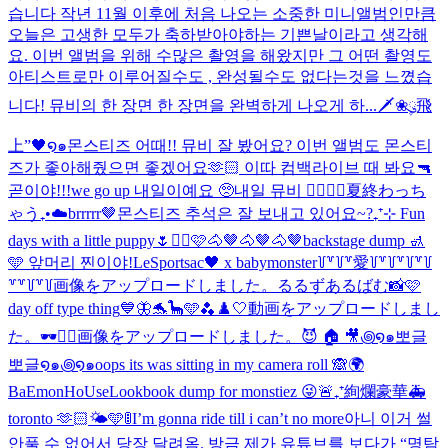
습니다 작년 11월 이후에 처음 나오는 소중한 미니앨범인만큼
오늘은 고생한 모두가 축하받아야하는 기쁜날이라고 생각해
요. 이번 앨범을 위해 수많은 촬영을 해왔지만 그 어떤 촬영도
아티스트로만 이루어질수도 , 완성될수도 없다는것을 느꼈습
니다! 뮤비의 한 장면 한 장면을 완벽하게 나오게 하...
🗡️❀ུ۪飛
上”🖤໑๑
몬스티즈 어때!! 뮤비 잘 봤어요? 이번 앨범도 몬스티
즈가 좋아해줬으면 좋겠어요🫶🏻 이따 컴백라이브 때 봐요🔫
곧이야!!!
we go up 내일이예요 🥺
내일 뮤비 ❤️‍🔥❤️‍🔥
夏終わっち
ゃう₊•☁️
brrrrr🤎
몬스티즈 추석은 잘 보내고 있어요~?
₊⁺⊹ Fun
days with a little puppy🌷
✌🏻🩷
🐴🤎🐴🤎🐴🤎
backstage dump 🚮
🩵 앞머리 찐이야!
LeSportsac🖤 x babymonster
꒦꒷꒦꒷愛꒦꒷꒦꒷꒦꒷꒦
꒷꒷꒦꒷꒦
画像をアップロードしました。
るるずあるばむ📸🩷
day off type thing
💙🦋🐬🦕🩵🫐
♟️🤍
動画をアップロードしまし
た。
🕶️✌🏻
画像をアップロードしました。
😈 🏠 🎥
꩜໑๑뽀글
뽀글໑๑꩜໑๑
oops its was sitting in my camera roll 🙈
🌍
BaEmonHoUse
Lookbook dump for monstiez 😜
🚨₊⁺絢爛豪華🚑
toronto 🫶🏻🌤️🩵
🚦I’m gonna ride till i can’t no more
아니 이거 썰
안풀 수 없어서 당장 달려옴. 방금 제가 유튜브를 보다가 “명탐