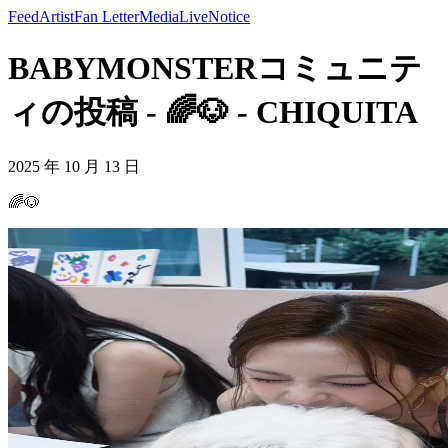
Feed
Artist
Fan Letter
Media
Live
Notice
BABYMONSTERコミュニテ
ィの投稿 - 🌈🐶 - CHIQUITA
2025 年 10 月 13 日
🌈🐶