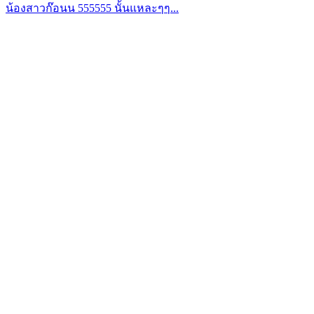
น้องสาวก๊อนน 555555 นั้นแหละๆๆ...