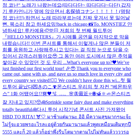
정 코난“ 노래가 나왔는데요(따다다단~ 따다다다~다단) 갑자
기 루카언니가 옆에 앉으면서 名探偵コナン！！！！！(명탐
정 코난!!!) 하면서 노래 따라부르는데 진짜 웃겨서 못 일어날
뻔. 목소리 참고 하세요
밍!
back in chicago 📸
To. MONSTIEZ 안
녕하세요! 루카예용🦥🫶🏻 저희의 첫 번째 월드투어
『HELLO MONSTERS』가 시애틀 공연을 마지막으로 막을
내렸습니다!! 이번 콘서트를 통해서 이렇게나 많은 분들이 저
희를 응원하고 사랑해주시고 있다는 걸 직접 눈으로 담을 수
있어서 감격스러웠어요🥹 그 동안 여러 도시에서 많은 추억을
쌓아갈 수 있었던 것 도 우리 ...
What’s everyone up to?🖤
We’ve
just finished our first world tour! 🎉🥹 Thank you to everyone who
came out, sang with us, and gave us so much love in every city and
every country we visited!❤️‍🔥 We couldn’t have done this wi...
첫 월
드투어 끝났다💌
きのこ🍄
몬스티즈 우리의 첫 자컨 “베몬하우
스” 1화 어땠어요!?
뿅🖤
🫧_…。🌸🦋
最近
⭐️🐝🍯🔆🧈
몬스티즈
잘 지내고 있지?🥺
꩜Sprinkle some fairy dust and make everything
totally beautiful꩜
다시 투어 시작기념 콘서트 사진 가져왔어
HBD TO RITA! 🫎🤍 มาช้าแต่มานะ อิอิ มีความสุขมากๆนะจ้ะ
ไม่รู้จะอวยพรอะไรละอยู่ด้วยกันมานานแล้วพูดเหมือนเดิมทุกปี
5555 และก็ 20 แล้วก็อย่าพึ่งรีบโตมากตามไปไม่ทันแล้ววววรอ