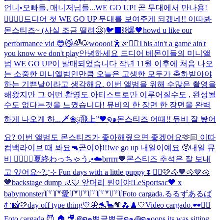
언니•오빠들, 매니저님들...
WE GO UP! 곧 무대에서 만나용!
❤️‍🔥❤️‍🔥
드디어 첫 WE GO UP 무대를 보여주게 되겠네!! 이따봐
몬스티즈~ (사실 조금 떨려🥲)
🐦‍⬛⛓️爆🖤
howd u like our
performance vid 😎😼
🌈🐶
woooo!🕺🎉❤️‍🔥
This ain't a game ain't
you know we don't play
안녕하세요 드디어 베몬이들의 미니앨
범 WE GO UP이 발매되었습니다 작년 11월 이후에 처음 나오
는 소중한 미니앨범인만큼 오늘은 고생한 모두가 축하받아야
하는 기쁜날이라고 생각해요. 이번 앨범을 위해 수많은 촬영을
해왔지만 그 어떤 촬영도 아티스트로만 이루어질수도 , 완성될
수도 없다는것을 느꼈습니다! 뮤비의 한 장면 한 장면을 완벽
하게 나오게 하...
🗡️❀ུ۪飛上”🖤໑๑
몬스티즈 어때!! 뮤비 잘 봤어
요? 이번 앨범도 몬스티즈가 좋아해줬으면 좋겠어요🫶🏻 이따
컴백라이브 때 봐요🔫
곧이야!!!
we go up 내일이예요 🥺
내일 뮤
비 ❤️‍🔥❤️‍🔥
夏終わっちゃう₊•☁️
brrrrr🤎
몬스티즈 추석은 잘 보내
고 있어요~?
₊⁺⊹ Fun days with a little puppy🌷
✌🏻🩷
🐴🤎🐴🤎🐴
🤎
backstage dump 🚮🩵 앞머리 찐이야!
LeSportsac🖤 x
babymonster
꒦꒷꒦꒷愛꒦꒷꒦꒷꒦꒷꒦꒷꒷꒦꒷꒦
Foto cargada.
るるずあるば
む📸🩷
day off type thing
💙🦋🐬🦕🩵🫐
♟️🤍
Video cargado.
🕶️✌🏻
Foto cargada.
😈 🏠 🎥
꩜໑๑뽀글뽀글໑๑꩜໑๑
oops its was sitting