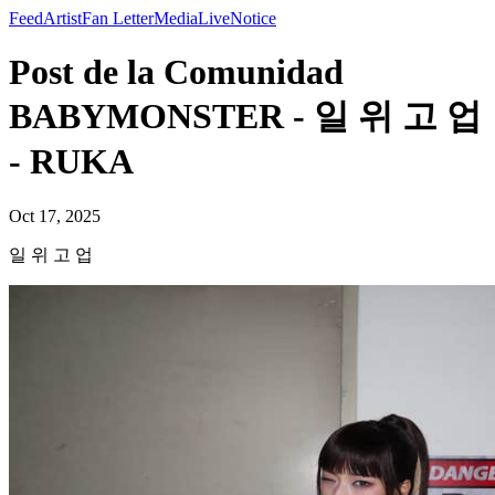
Feed
Artist
Fan Letter
Media
Live
Notice
Post de la Comunidad
BABYMONSTER - 일 위 고 업
- RUKA
Oct 17, 2025
일 위 고 업