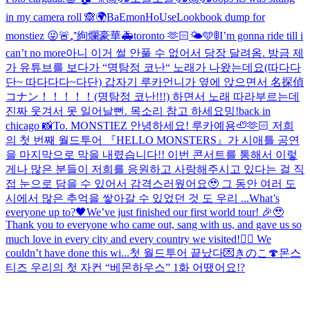
in my camera roll 🙈
🌍BaEmonHoUse
Lookbook dump for
monstiez 😜
🚨₊⁺絢爛豪華🚑
toronto 🫶🏻🌤️🩵
🚦I’m gonna ride till i
can’t no more
아니 이거 썰 안풀 수 없어서 당장 달려옴. 방금 제
가 유튜브를 보다가 “명탐정 코난“ 노래가 나왔는데요(따다다
단~ 따다다다~다단) 갑자기 루카언니가 옆에 앉으면서 名探偵
コナン！！！！！(명탐정 코난!!!) 하면서 노래 따라부르는데
진짜 웃겨서 못 일어날뻔. 목소리 참고 하세요
밍!
back in
chicago 📸
To. MONSTIEZ 안녕하세요! 루카예용🦥🫶🏻 저희
의 첫 번째 월드투어 『HELLO MONSTERS』가 시애틀 공연
을 마지막으로 막을 내렸습니다!! 이번 콘서트를 통해서 이렇
게나 많은 분들이 저희를 응원하고 사랑해주시고 있다는 걸 직
접 눈으로 담을 수 있어서 감격스러웠어요🥹 그 동안 여러 도
시에서 많은 추억을 쌓아갈 수 있었던 것 도 우리 ...
What’s
everyone up to?🖤
We’ve just finished our first world tour! 🎉🥹
Thank you to everyone who came out, sang with us, and gave us so
much love in every city and every country we visited!❤️‍🔥 We
couldn’t have done this wi...
첫 월드투어 끝났다💌
きのこ🍄
몬스
티즈 우리의 첫 자컨 “베몬하우스” 1화 어땠어요!?