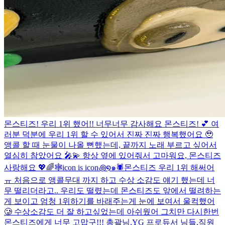
몬스티즈! 우리 1위 했어!! 너무너무 감사해요 몬스티즈! 💕 여
러분 덕분에 우리 1위 할 수 있어서 진짜 진짜 행복했어요 🥹
앵콜 할 때 눈물이 나올 뻔했는데, 끝까지 노래 부르고 싶어서
열심히 참았어요 🎤💫 항상 옆에 있어줘서 고마워요, 몬스티즈
사랑해요 💖🌈
🕸️icon is icon꩜໑๑🕷️
몬스티즈 우리 1위 해써어
ㅠ 처음으로 앵콜무대 까지 하고 수상 소감도 얘기 했는데 너
무 떨리더라고.. 우리도 떨렸는데 몬스티즈도 앞에서 떨려하는
게 보이고 엄청 1위하기를 바래주는게 눈에 보여서 울컥했어
🥲 수상소감도 더 잘 하고싶었는데 아쉬웠어 그치만 다시한번
몬스티즈에게 너무 고맙구!!! 총괄님,YG 프로듀서 님들,직원