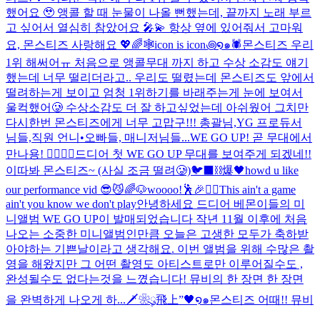
했어요 🥹 앵콜 할 때 눈물이 나올 뻔했는데, 끝까지 노래 부르
고 싶어서 열심히 참았어요 🎤💫 항상 옆에 있어줘서 고마워
요, 몬스티즈 사랑해요 💖🌈
🕸️icon is icon꩜໑๑🕷️
몬스티즈 우리
1위 해써어ㅠ 처음으로 앵콜무대 까지 하고 수상 소감도 얘기
했는데 너무 떨리더라고.. 우리도 떨렸는데 몬스티즈도 앞에서
떨려하는게 보이고 엄청 1위하기를 바래주는게 눈에 보여서
울컥했어🥲 수상소감도 더 잘 하고싶었는데 아쉬웠어 그치만
다시한번 몬스티즈에게 너무 고맙구!!! 총괄님,YG 프로듀서
님들,직원 언니•오빠들, 매니저님들...
WE GO UP! 곧 무대에서
만나용! ❤️‍🔥❤️‍🔥
드디어 첫 WE GO UP 무대를 보여주게 되겠네!!
이따봐 몬스티즈~ (사실 조금 떨려🥲)
🐦‍⬛⛓️爆🖤
howd u like
our performance vid 😎😼
🌈🐶
woooo!🕺🎉❤️‍🔥
This ain't a game
ain't you know we don't play
안녕하세요 드디어 베몬이들의 미
니앨범 WE GO UP이 발매되었습니다 작년 11월 이후에 처음
나오는 소중한 미니앨범인만큼 오늘은 고생한 모두가 축하받
아야하는 기쁜날이라고 생각해요. 이번 앨범을 위해 수많은 촬
영을 해왔지만 그 어떤 촬영도 아티스트로만 이루어질수도 ,
완성될수도 없다는것을 느꼈습니다! 뮤비의 한 장면 한 장면
을 완벽하게 나오게 하...
🗡️❀ུ۪飛上”🖤໑๑
몬스티즈 어때!! 뮤비