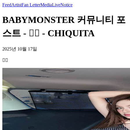
Feed
Artist
Fan Letter
Media
Live
Notice
BABYMONSTER 커뮤니티 포
스트 - ❤️‍🔥 - CHIQUITA
2025년 10월 17일
❤️‍🔥