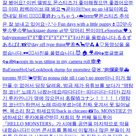
잘 봤어요? 이번 앨범도 몬스티즈가 좋아해줬으면 좋겠어요🫶
🏻 이따 컴백라이브 때 봐요🔫
곧이야!!!
we go up 내일이예요
🥺
내일 뮤비 ❤️‍🔥❤️‍🔥
夏終わっちゃう₊•☁️
brrrrr🤎
몬스티즈 추석
은 잘 보내고 있어요~?
₊⁺⊹ Fun days with a little puppy🌷
✌🏻🩷
🐴
🤎🐴🤎🐴🤎
backstage dump 🚮🩵 앞머리 찐이야!
LeSportsac🖤 x
babymonster
꒦꒷꒦꒷愛꒦꒷꒦꒷꒦꒷꒦꒷꒷꒦꒷꒦
사진을 올렸습니다.
るるず
あるばむ📸🩷
day off type thing
💙🦋🐬🦕🩵🫐
♟️🤍
동영상을 올
렸습니다.
🕶️✌🏻
사진을 올렸습니다.
😈 🏠 🎥
꩜໑๑뽀글뽀글
໑๑꩜໑๑
oops its was sitting in my camera roll 🙈
🌍
BaEmonHoUse
Lookbook dump for monstiez 😜
🚨₊⁺絢爛豪華🚑
toronto 🫶🏻🌤️🩵
🚦I’m gonna ride till i can’t no more
아니 이거 썰
안풀 수 없어서 당장 달려옴. 방금 제가 유튜브를 보다가 “명탐
정 코난“ 노래가 나왔는데요(따다다단~ 따다다다~다단) 갑자
기 루카언니가 옆에 앉으면서 名探偵コナン！！！！！(명탐
정 코난!!!) 하면서 노래 따라부르는데 진짜 웃겨서 못 일어날
뻔. 목소리 참고 하세요
밍!
back in chicago 📸
To. MONSTIEZ 안
녕하세요! 루카예용🦥🫶🏻 저희의 첫 번째 월드투어
『HELLO MONSTERS』가 시애틀 공연을 마지막으로 막을
내렸습니다!! 이번 콘서트를 통해서 이렇게나 많은 분들이 저