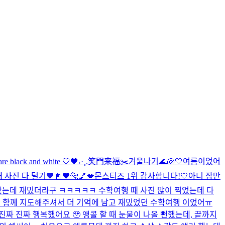
re black and white 🤍🖤
˖·˳.笑門来福✂️
겨울나기
🌊🐚🤍
여름이었어
 사진 다 털기🤎
📓🖤
🐆💅💋
몬스티즈 1위 감사합니다!🤍
아니 잠만
금 봤는데 재밌더라구 ㅋㅋㅋㅋㅋ 수학여행 때 사진 많이 찍었는데 다
서 함께 지도해주셔서 더 기억에 남고 재밌었던 수학여행 이었어ㅠ
 진짜 진짜 행복했어요 🥹 앵콜 할 때 눈물이 나올 뻔했는데, 끝까지