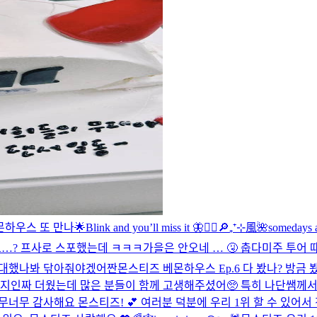
몬하우스 또 만나🌟
Blink and you’ll miss it 🦋
❤️‍🔥
🔎₊⁺⊹風🌺
somedays a
…? 프사로 스포했는데 ㅋㅋㅋ
가을은 안오네 … 🤧 춥다
미주 투어 때
무대했나봐 닦아줘야겠어
짠
몬스티즈 베몬하우스 Ep.6 다 봤나? 방
때 지인짜 더웠는데 많은 분들이 함께 고생해주셨어🥺 특히 나단쌤께
너무너무 감사해요 몬스티즈! 💕 여러분 덕분에 우리 1위 할 수 있어서