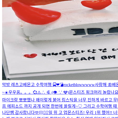
막방 레츠고
베몬고 수학여행 🚍❤︎
💣rocketblowwwww
사랑해 🦋
베
~☀️
우우웅。。。💞
⚠️∴ ∉ (👁 ∵ 🩶)
몬스티즈 핑크머리 놀랐나요
마이크랑 뽀뽀했나 왜이렇게 붉어 립스틱을 너무 진하게 바르고 
음 에피소드 까지 공개 되면 한번에 올릴게~♡ 그리고 수학여행 
나단쌤 감사합니다🫶🏻
❤️‍🔥
일 위 고 업
몬스티즈! 우리 1위 했어!! 