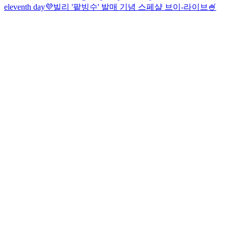
eleventh day💜
빌리 '팥빙수' 발매 기념 스페샬 브이-라이브🍧