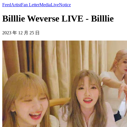
Feed
Artist
Fan Letter
Media
Live
Notice
Billlie Weverse LIVE - Billlie
2023 年 12 月 25 日