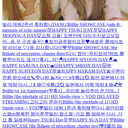
빌리 데뷔2주년 축하합니DANG!
Billlie SHOWCASE [side-B :
memoirs of echo unseen]
🐰HAPPY TSUKI DAY🐰
🦊HAPPY
MOONSUA DAY🦊
쇼챔 끄읕! 오랜만에 다이수키
보고싶었
어...
응.꾸 구경 올꾸? 🔔
토끼공주왔어요🐰
🖤새로운 룸메이트
랑 라이브 🤍
1등 감사합니다!!!💙💜
Billlie SHOWCASE [the
Billage of perception: chapter three]
다시 켰어~우리보여?
하트 뿅
뿅💜
아직도 끊겨??
혹시...자?
🐣HAPPY SIYOON DAY🐣
🐢
HAPPY HARUNA DAY🐢
🐱HAPPY SHEON DAY🐱
🌸
HAPPY SUHYEON DAY🌸
🎀HAPPY HARAM DAY🎀
수현이
전화 받으세요📞💚
나랑 놀자👉👈
今晩は💞 람션 일본에서 어
묵 먹방 다시...!🍢🍥🤍
今晩は💞 일본에서 어묵 먹방🍢🍥💕
💙
Belllie've 1st Anniversary💜
혹시...우리랑 놀아주러 온거야...?
Billlie [the interlude of 11] HD Single-view + VOD DELAYED
STREAMING
고이고이 문슌키
Billlie [the interlude of 11] HD
Single-view + VOD
💙빌리 데뷔 1주년 축하해💜
다시 광안리왔
스껄rrr
행복한 평이루💜
빌리 왔스껄~
가요 톱 일레븐 다시,,
가
요 톱 일레븐
Happy TSUKI Day🐰
💜HAPPY SUA DAY💜
Billlie
SHOWCASE [the Billage of perception: chapter two]
💙8월의 the