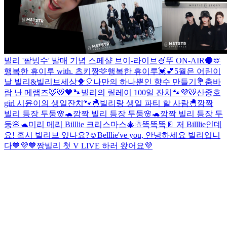
빌리 '팥빙수' 발매 기념 스페샬 브이-라이브🍧
뚜 ON-AIR🔴
🫶
행복한 휴이루 with. 츠키짱🫶
행복한 휴이루💓💕
5월은 어린이
날 빌리&빌리브세상🐥🎈
나만의 하나뿐인 향수 만들기💐
춤바
람 난 메랩즈🦊🐯
💙🐾빌리의 릴레이 100일 잔치🐾💜
🐯산중호
girl 시윤이의 생일잔치🐾
🐣빌리랑 생일 파티 할 사람🐣
깜짝
빌리 등장 두둥🌸🐢
깜짝 빌리 등장 두둥🌸🐢
깜짝 빌리 등장 두
둥🌸🐢
미리 메리 Billlie 크리스마스🎄☃
똑똑똑🚪 저 Billlie인데
요! 혹시 빌리브 있나요?☺️
Belllie've you, 안녕하세요 빌리입니
다💙💜
💙짱빌리 첫 V LIVE 하러 왔어요💜