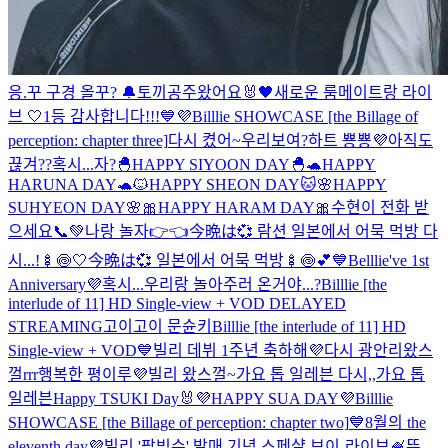
응.꾸 구경 올꾸? 🔔
토끼공주왔어요🐰
🖤새로운 룸메이트랑 라이
브 🤍
1등 감사합니다!!!💙💜
Billlie SHOWCASE [the Billage of
perception: chapter three]
다시 켰어~우리보여?
하트 뿅뿅💜
아직도
끊겨??
혹시...자?
🐣HAPPY SIYOON DAY🐣
🐢HAPPY
HARUNA DAY🐢
🐱HAPPY SHEON DAY🐱
🌸HAPPY
SUHYEON DAY🌸
🎀HAPPY HARAM DAY🎀
수현이 전화 받
으세요📞💚
나랑 놀자👉👈
今晩は💞 람션 일본에서 어묵 먹방 다
시...!🍢🍥🤍
今晩は💞 일본에서 어묵 먹방🍢🍥💕
💙Belllie've 1st
Anniversary💜
혹시...우리랑 놀아주러 온거야...?
Billlie [the
interlude of 11] HD Single-view + VOD DELAYED
STREAMING
고이고이 문슌키
Billlie [the interlude of 11] HD
Single-view + VOD
💙빌리 데뷔 1주년 축하해💜
다시 광안리왔스
껄rrr
행복한 평이루💜
빌리 왔스껄~
가요 톱 일레븐 다시,,
가요 톱
일레븐
Happy TSUKI Day🐰
💜HAPPY SUA DAY💜
Billlie
SHOWCASE [the Billage of perception: chapter two]
💙8월의 the
eleventh day💜
빌리 '팥빙수' 발매 기념 스페샬 브이-라이브🍧
뚜