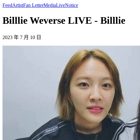
Feed
Artist
Fan Letter
Media
Live
Notice
Billlie Weverse LIVE - Billlie
2023 年 7 月 10 日