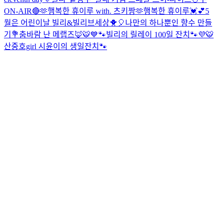
ON-AIR🔴
🫶행복한 휴이루 with. 츠키짱🫶
행복한 휴이루💓💕
5
월은 어린이날 빌리&빌리브세상🐥🎈
나만의 하나뿐인 향수 만들
기💐
춤바람 난 메랩즈🦊🐯
💙🐾빌리의 릴레이 100일 잔치🐾💜
🐯
산중호girl 시윤이의 생일잔치🐾