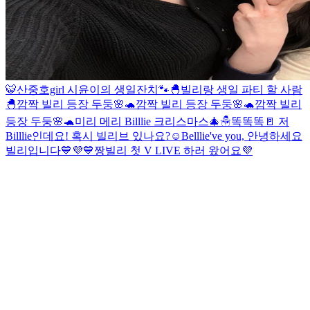
🐯산중호girl 시윤이의 생일잔치🐾
🐣빌리랑 생일 파티 할 사람
🐣
깜짝 빌리 등장 두둥🌸🐢
깜짝 빌리 등장 두둥🌸🐢
깜짝 빌리
등장 두둥🌸🐢
미리 메리 Billlie 크리스마스🎄☃
똑똑똑🚪 저
Billlie인데요! 혹시 빌리브 있나요?☺️
Belllie've you, 안녕하세요
빌리입니다💙💜
💙짱빌리 첫 V LIVE 하러 왔어요💜