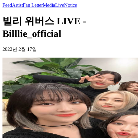
Feed
Artist
Fan Letter
Media
Live
Notice
빌리 위버스 LIVE -
Billlie_official
2022년 2월 17일