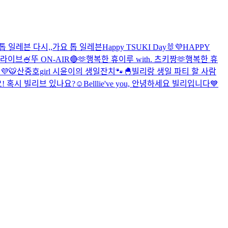
톱 일레븐 다시,,
가요 톱 일레븐
Happy TSUKI Day🐰
💜HAPPY
-라이브🍧
뚜 ON-AIR🔴
🫶행복한 휴이루 with. 츠키짱🫶
행복한 휴
💜
🐯산중호girl 시윤이의 생일잔치🐾
🐣빌리랑 생일 파티 할 사람
데요! 혹시 빌리브 있나요?☺️
Belllie've you, 안녕하세요 빌리입니다💙