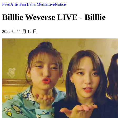
Feed
Artist
Fan Letter
Media
Live
Notice
Billlie Weverse LIVE - Billlie
2022 年 11 月 12 日