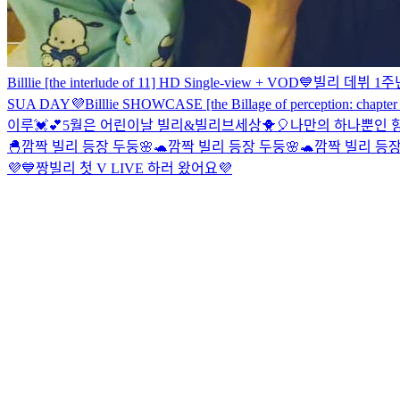
Billlie [the interlude of 11] HD Single-view + VOD
💙빌리 데뷔 1주
SUA DAY💜
Billlie SHOWCASE [the Billage of perception: chapter
이루💓💕
5월은 어린이날 빌리&빌리브세상🐥🎈
나만의 하나뿐인 향
🐣
깜짝 빌리 등장 두둥🌸🐢
깜짝 빌리 등장 두둥🌸🐢
깜짝 빌리 등장
💜
💙짱빌리 첫 V LIVE 하러 왔어요💜