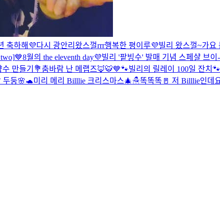
년 축하해💜
다시 광안리왔스껄rrr
행복한 평이루💜
빌리 왔스껄~
가요 
 two]
💙8월의 the eleventh day💜
빌리 '팥빙수' 발매 기념 스페샬 브이
수 만들기💐
춤바람 난 메랩즈🦊🐯
💙🐾빌리의 릴레이 100일 잔치🐾
 두둥🌸🐢
미리 메리 Billlie 크리스마스🎄☃
똑똑똑🚪 저 Billlie인