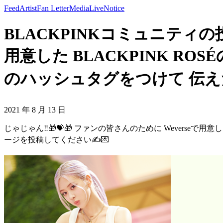
Feed
Artist
Fan Letter
Media
Live
Notice
BLACKPINKコミュニティの投稿
用意した BLACKPINK ROS
のハッシュタグをつけて 伝え
2021 年 8 月 13 日
じゃじゃん‼🎁💝🎁 ファンの皆さんのために Weverseで用意
ージを投稿してください✍💌