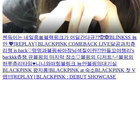
젠득이는 네일중🎀
블랙핑크가 어딜간다규??🙊🙈
BLINKSS 뇽
안 💖
[REPLAY] BLACKPINK COMEBACK LIVE
달곰과치츄
리챙 is back♡
멍멍과블핑
싸아장님
색칠이란??
만들꼬야
챙리's
backkk
츄챙 뀨
블핑의 마지막 장소♡
블핑의 디저트^-^
블핑의
하루
츄리타임♥
니니와떠
힝
블링크 뇽안
블핑의대기실
BLACKPINK 왔지롱!
BLACKPINK at 숙소
BLACKPINK 첫 V
앱!!!
[REPLAY] BLACKPINK : DEBUT SHOWCASE