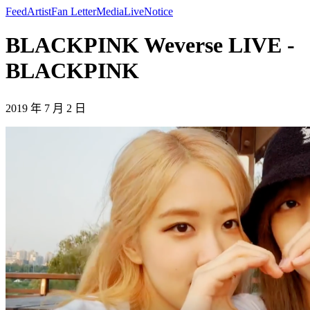
Feed
Artist
Fan Letter
Media
Live
Notice
BLACKPINK Weverse LIVE -
BLACKPINK
2019 年 7 月 2 日