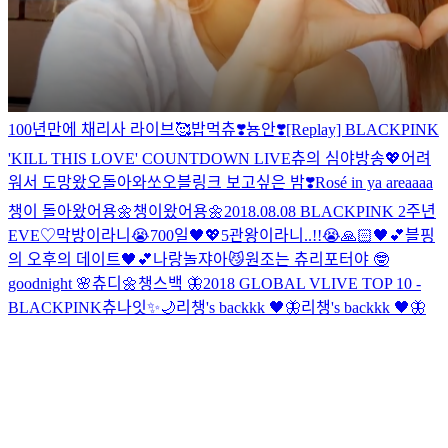
100년만에 채리사 라이브🥰
밥먹츄❣️
뇽안❣️
[Replay] BLACKPINK
'KILL THIS LOVE' COUNTDOWN LIVE
츄의 심야방송💖
어려
워서 도망왔오
돌아와쏘오
블링크 보고싶은 밤❣️
Rosé in ya areaaaa
챙이 돌아왔어용🌼
챙이왔어용🌼
2018.08.08 BLACKPINK 2주년
EVE♡
막방이라니😭
700일🖤💖
5관왕이라니..!!😭🙏🏻🖤💕
블핑
의 오후의 데이트🖤💕
나랑놀쟈아😼
원조는 츄리포터야 🤓
goodnight 🌸
츄디🌼
챙스백 🦋
2018 GLOBAL VLIVE TOP 10 -
BLACKPINK
츄나잇✨🌙
리챙's backkk 🖤🦋
리챙's backkk 🖤🦋