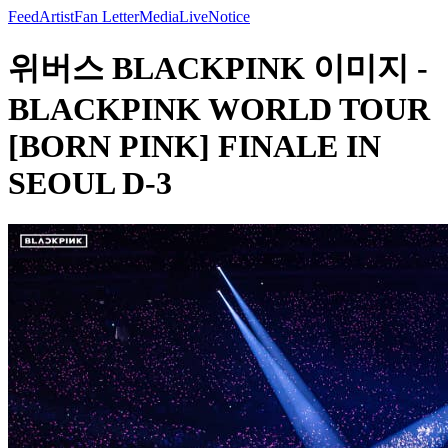
Feed
Artist
Fan Letter
Media
Live
Notice
위버스 BLACKPINK 이미지 -
BLACKPINK WORLD TOUR
[BORN PINK] FINALE IN
SEOUL D-3