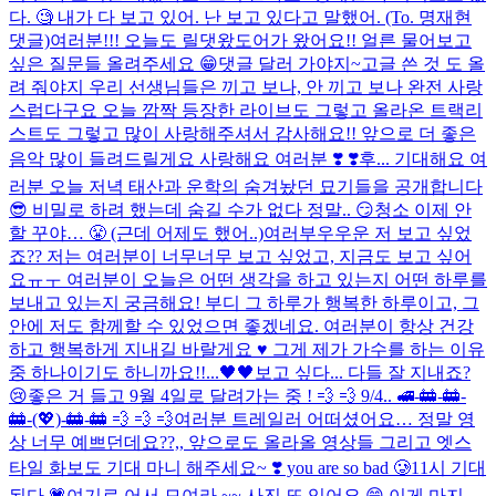
다. 🧐 내가 다 보고 있어. 난 보고 있다고 말했어. (To. 명재현
댓글)
여러분!!! 오늘도 릴댓왔도어가 왔어요!! 얼른 물어보고
싶은 질문들 올려주세요 😁
댓글 달러 가야지~
고글 쓴 것 도 올
려 줘야지 우리 선생님들은 끼고 보나, 안 끼고 보나 완전 사랑
스럽다구요 오늘 깜짝 등장한 라이브도 그렇고 올라온 트랙리
스트도 그렇고 많이 사랑해주셔서 감사해요!! 앞으로 더 좋은
음악 많이 들려드릴게요 사랑해요 여러분 ❣️ ❣️
후... 기대해요 여
러분 오늘 저녁 태산과 운학의 숨겨놨던 묘기들을 공개합니다
😎 비밀로 하려 했는데 숨길 수가 없다 정말.. 😏
청소 이제 안
할 꾸야… 😤 (근데 어제도 했어..)
여러부우우운 저 보고 싶었
죠?? 저는 여러분이 너무너무 보고 싶었고, 지금도 보고 싶어
요ㅠㅜ 여러분이 오늘은 어떤 생각을 하고 있는지 어떤 하루를
보내고 있는지 궁금해요! 부디 그 하루가 행복한 하루이고, 그
안에 저도 함께할 수 있었으면 좋겠네요. 여러분이 항상 건강
하고 행복하게 지내길 바랄게요 ♥️ 그게 제가 가수를 하는 이유
중 하나이기도 하니까요!!...
🖤🖤
보고 싶다... 다들 잘 지내죠?
😢
좋은 거 들고 9월 4일로 달려가는 중 ! 💨 💨 9/4.. 🚅-🚋-🚋-
🚋-(💖)-🚋-🚋 💨 💨 💨
여러분 트레일러 어떠셨어요… 정말 영
상 너무 예쁘던데요??,, 앞으로도 올라올 영상들 그리고 엣스
타일 화보도 기대 마니 해주세요~ ❣️ you are so bad 🥲
11시 기대
된다 💗
여기로 어서 모여라 ~~ 사진 또 있어요 😁 이게 마지