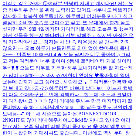
이걸로 갚은 거야~ 😏
여러분 안녕히 지내고 계시나요! 저는 요
즘 하루하루 컴백을 위해 노력하고 있어요 너무나도 바쁘지만
감사하고 행복한 하루들이죠! 하루빨리 여러분을 만나고 싶고
열심히 준비한 모습도 보여주고 싶고, 또 무대에서 함께 놀고
싶지만 우리 9월 4일까지만 기다리기로 해요 오늘은 뭘 했는지
어떤 것들을 했는지 하나하나 전부 말해주고 싶지만 아직은 우
리 기다려야해요.....
잠자는 차 안 속 리우
당장 널 만나러 가지
않으면 ~~ 오늘 하루가 손톱만큼도 의미 없어 😎
마음에 듭니
다~~~ 만족도 10000%
D-4 🔥 오늘 날씨가 너무 좋아여 :) 그리
고 저는 여러분이 너무 좋아여 :)
틈새 엘리베이터 거울 샷이리
우~ ❣️​ ❣️​ 오늘도 리우로 가득한 하루 보내기
여러분 잘 자요~ 제
가 많이 사랑하는 거 아시죠?
이한이 왔어요 🖤🤪
아침에 일어
났는데 갑자기 보고 싶어요.. 사랑해요 ㅠㅎ
여러분~ 행복한 주
말 보내고 있나요~? :) 하루하루 바쁘게 살다 보니 어느새 컴백
이 다음 주더라구요..! 언제 컴백하나…했는데, 어느새 코앞까
지 다가왔네요ㅋㅋㅋ 많이 기대해 주시는 만큼 마지막까지 잘
준비해서 뿅 하고 나타날게요ㅎㅎ 그럼 남은 하루도 편안하게
보내용- 💕 아..! 새 시즌으로 돌아온 BOYNEXTDOOR
2NIGHT도 많이 기대 해주세여...
Click!
잘 지내고 있나요 여러
분?? 저는 요즘 열심히 컴백 준비 중이에요 😁 어제 엠투 예고
편이 나왔던데 기대하셔도 좋습니다.. 이번에도 역시 무대 장