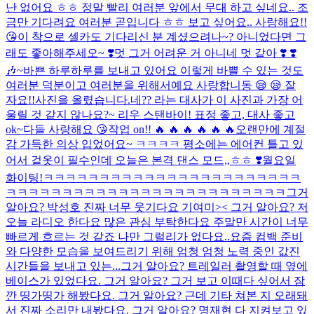
난 없어요 ㅎㅎ 정말 빨리 여러분 앞에서 무대 하고 싶네요.. 조
금만 기다려요 여러분 곧입니다 ㅎㅎ 보고 싶어요.. 사랑해요!!
😘
이 착으로 셀카도 기다리신 분 계셨으려나~? 아니었다면 그
래도 좋아해주세오~ ❣️
멋 그거 어려운 거 아니네 멋 같아 ❣️ ❣️
🎶~
바쁜 하루하루를 보내고 있어요 이렇게 바쁠 수 있는 것도
여러분 덕분이고 여러분을 위해서예요 사랑합니동 😪 😪 잘
자요!!
사진을 올렸습니다.
네?? 라는 대사가 이 사진과 가장 어
울릴 것 같지 않나요?~ 리우 스탠바이! 표정 좋고, 대사 좋고
ok~
다들 사랑해요 😘
작업 on!! 🔥 🔥 🔥 🔥 🔥 🔥
오랜만에 계절
감 가득한 의상 입었어요~ ㅋㅋㅋㅋ 평소에는 에어컨 틀고 있
어서 겉옷이 필수인데 오늘은 본격 댄스 모드,,ㅎㅎ ❣️월요일
화이팅!
ㅋㅋㅋㅋㅋㅋㅋㅋㅋㅋㅋㅋㅋㅋㅋㅋㅋㅋㅋㅋㅋㅋㅋ
ㅋㅋㅋㅋㅋㅋㅋㅋㅋㅋㅋㅋㅋㅋㅋㅋㅋㅋㅋㅋㅋㅋㅋㅋㅋ그거
알아요? 박성호 진짜 너무 웃기다요 기여미>< 그거 알아요? 저
오늘 라디오 한다요 많은 관심 부탁한다요 주말만 시간이 너무
빠르게 흐르는 것 같죠 나만 그럴리가 없다요..요즘 컴백 준비
와 다양한 모습을 보여드리기 위해 엄청 엄청 노력 중인 값진
시간들을 보내고 있는...
그거 알아요? 트레일러 촬영할 때 옆에
베이스가 있었다요. 그거 알아요? 그거 보고 이때다 싶어서 잠
깐 띵가띵가 해봤다요. 그거 알아요? 근데 기타 쳐본 지 오래돼
서 진짜 소리만 내봤다요. 그거 알아요? 명재현 다 지켜보고 있