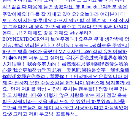
막!! 킼킼 다 마음에 들면 좋겠다요,,헿 ❣️ tonight..!
여러분 좋은
주말이에요!! 다들 잘 지내고 있어요? 오늘따라 여러분이 더
보고 싶어지는 하루네요 아프지 말고 밥 잘 챙겨 먹고 잠 잘 자
고 그러다가 내 생각 한 번씩 해주고 그러다 보면 벌써 내일이
온다..ㅠ!! 기대해도 좋을 거예요 why 우리가
BOYNEXTDOOR인지 보여주겠다!! 요즘은 무대 생각밖에 없
어요. 빨리 여러분 만나고 싶어요!! 오늘도...
평화로운 주말=비
하인드 방출 (MZ가 몰랐던 MZ st 사진…🫨) 점점 유체이탈하
기 👻
여러분 너무 보고 싶어요 🫢
我不是说过想和世界各地的
人对话嘛！ 我会多努力的！ 虽然现在只能用翻译器传达我的
心意 我会更加努力学习 总有一天见吧 哪怕是文字，我也希望
你能想象我在你身边，我爱你！！
안녕하세요 운학입니다 어
제 다 전하지 못한 수상소감을 짧게나마 위버스에 남겨볼까 해
요.. 먼저 저희를 항상 사랑해 주시는 팬분들!!! 정말 너무 감사
하고 사랑합니다😭 이렇게 많은 사랑을 받는 제가 정말 축복
받은 사람이라는 것을 새삼 느낄 수 있었던 하루였습니다😄
그만큼 팬분들께 더 많이 감사하고 사랑하겠다고 마음먹었어
요🥹 그리고 저희 부모님, 프로듀서...