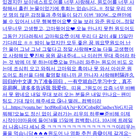
있겠지만 보이넥스트도어를 너무 사랑해서, 원도어를 너무 사
랑해서 흘린 눈물이었기에 후회는 없습니다..ㅎ 정말 우리 여
섯 명의 많은 감정들과 추억들이 담긴 이번 ’HOW...
오랜만에
볼 수 있어서 너무 행복했어요🧡 오늘 보러 와준 원도어...정말
너무너무 고생했고, 고마웠어요❤️ 오늘 만나지 못한 원도어도
그동안 기다려줘서 고마워요🥹 이제 우리 다 같이 4월 15일만
기다려요 ㅎㅎ 밤이 늦었지만 모두 좋은 꿈 꿔요💚
원도어 난
안 울어 그냥 그냥 그렇다고 정말 사랑해♥️
오늘 다들 고생했어
요 사랑해요 💖
진짜 응원 끝내주네... 나 이러면 무대 죽어라 하
는 것 밖에 더 못 하는데😎
오늘 만나러 와주는 원도어 비도 오
는데 조심히 오고 와줘서 고마워요 혹여나 못 와서 아쉬운 원
도어도 최선을 다해 촬영할 테니까 곧 만나자 사랑해
时隔许久
回归的中文课 为了准备回归，一有空就自己学习中文，真不
容易啊.. 请多多告诉我 我爱你。
띠용 ..?
원도어 요즘 너무 바빠
서 못 왔네요 내일 무대 보러 오는 분들은 내일 만나요~ 팬미
팅도 기대 많이 해주세요 😘
나 떨려.. 컴백이라
니...
https://youtu.be/_bcd9boEj4A?si=KQCobgRCigdwsYeG
지금
뭐해?
오늘도 정신 없이 굴러가는 리우의 하루👑
준비해 이제
시작이야
마음에 들어?
4월 15일에 컴백합니다. 10시에 트레일
러 나옵니다 세뇌 중 ㅋㅋㅋㅋㅋㅋㅋㅋㅋㅋㅋㅋㅋㅋ
이리우는
풀을 먹습니당
🔥🔥🔥
원도어 나 영화 추천 좀😅
이제 갈게요~