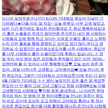
드디어 보여주겠구나!!!!!! KCON 기대해요 원도어 이날만 기
다려왔다🔥
다들 미리 잘 자요~ 오늘 하루도 너무 고생 많았고,
남은 기간 동안에도 열심히 준비할게요 🤙 항상 행복하세요
내
가 흘린 눈물들의 무게가 얼마만큼 무거운지 내가 왜 사랑하는
사람들과 오래 함께 하고 싶다는 이유로 눈물도 흘리고 노력하
는지 이번 활동을 통해 증명하고 싶어요 제가 많이 운다고 생
각하실 수 있겠지만 보이넥스트도어를 너무 사랑해서, 원도어
를 너무 사랑해서 흘린 눈물이었기에 후회는 없습니다..ㅎ 정
말 우리 여섯 명의 많은 감정들과 추억들이 담긴 이번 ’HOW...
오랜만에 볼 수 있어서 너무 행복했어요🧡 오늘 보러 와준 원
도어...정말 너무너무 고생했고, 고마웠어요❤️ 오늘 만나지 못
한 원도어도 그동안 기다려줘서 고마워요🥹 이제 우리 다 같이
4월 15일만 기다려요 ㅎㅎ 밤이 늦었지만 모두 좋은 꿈 꿔요💚
원도어 난 안 울어 그냥 그냥 그렇다고 정말 사랑해♥️
오늘 다들
고생했어요 사랑해요 💖
진짜 응원 끝내주네... 나 이러면 무대
죽어라 하는 것 밖에 더 못 하는데😎
오늘 만나러 와주는 원도
어 비도 오는데 조심히 오고 와줘서 고마워요 혹여나 못 와서
아쉬운 원도어도 최선을 다해 촬영할 테니까 곧 만나자 사랑해