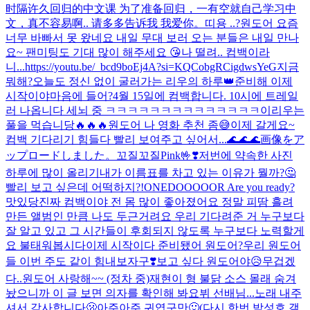
时隔许久回归的中文课 为了准备回归，一有空就自己学习中
文，真不容易啊.. 请多多告诉我 我爱你。
띠용 ..?
원도어 요즘
너무 바빠서 못 왔네요 내일 무대 보러 오는 분들은 내일 만나
요~ 팬미팅도 기대 많이 해주세요 😘
나 떨려.. 컴백이라
니...
https://youtu.be/_bcd9boEj4A?si=KQCobgRCigdwsYeG
지금
뭐해?
오늘도 정신 없이 굴러가는 리우의 하루👑
준비해 이제
시작이야
마음에 들어?
4월 15일에 컴백합니다. 10시에 트레일
러 나옵니다 세뇌 중 ㅋㅋㅋㅋㅋㅋㅋㅋㅋㅋㅋㅋㅋㅋ
이리우는
풀을 먹습니당
🔥🔥🔥
원도어 나 영화 추천 좀😅
이제 갈게요~
컴백 기다리기 힘들다 빨리 보여주고 싶어서...
🌊🌊🌊
画像をア
ップロードしました。
꼬질꼬질
Pink🤟❣️
저번에 약속한 사진
하루에 많이 올리기
내가 이름표를 차고 있는 이유가 뭘까?🤔
빨리 보고 싶은데 어떡하지?!
ONEDOOOOOR Are you ready?
맛있당
진짜 컴백이야 전 몸 많이 좋아졌어요 정말 피땀 흘려
만든 앨범인 만큼 나도 두근거려요 우리 기다려준 거 누구보다
잘 알고 있고 그 시간들이 후회되지 않도록 누구보다 노력할게
요 불태워봅시다
이제 시작이다 준비됐어 원도어?
우리 원도어
들 이번 주도 같이 힘내보자구❣️
보고 싶다 원도어야😥
무겁겠
다..
원도어 사랑해~~ (정차 중)
재현이 형 불닭 소스 몰래 숨겨
놨으니까 이 글 보면 의자를 확인해 봐요
뷔 선배님...노래 내주
셔서 감사합니다🫢​
아주아주 귀엽구만🙂
(다시 한번 박성호 갤