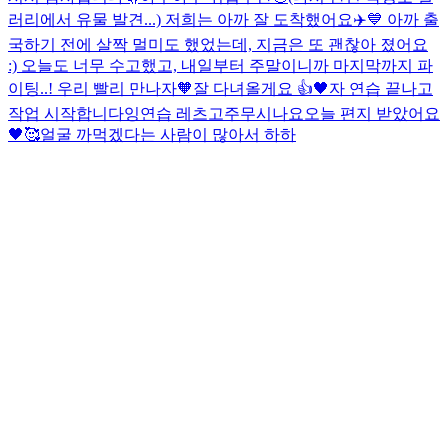
러리에서 유물 발견...) 저희는 아까 잘 도착했어요✈️💙 아까 출
국하기 전에 살짝 멀미도 했었는데, 지금은 또 괜찮아 졌어요
:) 오늘도 너무 수고했고, 내일부터 주말이니까 마지막까지 파
이팅..! 우리 빨리 만나자🧡
잘 다녀올게요 👍🖤
자 연습 끝나고
작업 시작합니다잉
연습 레츠고
주무시나요
오늘 편지 받았어요
🖤🥰
얼굴 까먹겠다는 사람이 많아서 하하