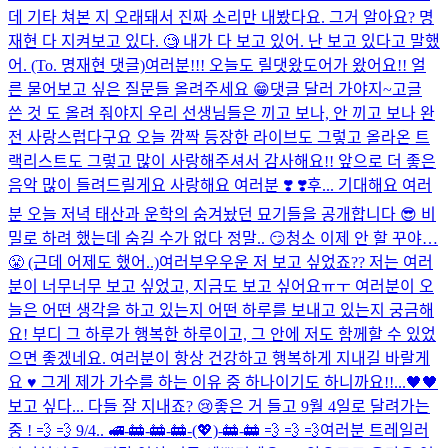
데 기타 쳐본 지 오래돼서 진짜 소리만 내봤다요. 그거 알아요? 명
재현 다 지켜보고 있다. 🧐 내가 다 보고 있어. 난 보고 있다고 말했
어. (To. 명재현 댓글)
여러분!!! 오늘도 릴댓왔도어가 왔어요!! 얼
른 물어보고 싶은 질문들 올려주세요 😁
댓글 달러 가야지~
고글
쓴 것 도 올려 줘야지 우리 선생님들은 끼고 보나, 안 끼고 보나 완
전 사랑스럽다구요 오늘 깜짝 등장한 라이브도 그렇고 올라온 트
랙리스트도 그렇고 많이 사랑해주셔서 감사해요!! 앞으로 더 좋은
음악 많이 들려드릴게요 사랑해요 여러분 ❣️ ❣️
후... 기대해요 여러
분 오늘 저녁 태산과 운학의 숨겨놨던 묘기들을 공개합니다 😎 비
밀로 하려 했는데 숨길 수가 없다 정말.. 😏
청소 이제 안 할 꾸야…
😤 (근데 어제도 했어..)
여러부우우운 저 보고 싶었죠?? 저는 여러
분이 너무너무 보고 싶었고, 지금도 보고 싶어요ㅠㅜ 여러분이 오
늘은 어떤 생각을 하고 있는지 어떤 하루를 보내고 있는지 궁금해
요! 부디 그 하루가 행복한 하루이고, 그 안에 저도 함께할 수 있었
으면 좋겠네요. 여러분이 항상 건강하고 행복하게 지내길 바랄게
요 ♥️ 그게 제가 가수를 하는 이유 중 하나이기도 하니까요!!...
🖤🖤
보고 싶다... 다들 잘 지내죠? 😢
좋은 거 들고 9월 4일로 달려가는
중 ! 💨 💨 9/4.. 🚅-🚋-🚋-🚋-(💖)-🚋-🚋 💨 💨 💨
여러분 트레일러