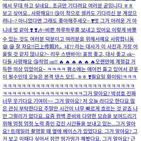
에서 무대 하고 싶네요.. 조금만 기다려요 여러분 곧입니다 ㅎㅎ
보고 싶어요.. 사랑해요!! 😘
이 착으로 셀카도 기다리신 분 계셨으
려나~? 아니었다면 그래도 좋아해주세오~ ❣️
멋 그거 어려운 거 아
니네 멋 같아 ❣️ ❣️
🎶~
바쁜 하루하루를 보내고 있어요 이렇게 바쁠
수 있는 것도 여러분 덕분이고 여러분을 위해서예요 사랑합니동
😪 😪 잘 자요!!
已上传照片。
네?? 라는 대사가 이 사진과 가장 어
울릴 것 같지 않나요?~ 리우 스탠바이! 표정 좋고, 대사 좋고 ok~
다들 사랑해요 😘
작업 on!! 🔥 🔥 🔥 🔥 🔥 🔥
오랜만에 계절감 가
득한 의상 입었어요~ ㅋㅋㅋㅋ 평소에는 에어컨 틀고 있어서 겉옷
이 필수인데 오늘은 본격 댄스 모드,,ㅎㅎ ❣️월요일 화이팅!
ㅋㅋㅋ
ㅋㅋㅋㅋㅋㅋㅋㅋㅋㅋㅋㅋㅋㅋㅋㅋㅋㅋㅋㅋㅋㅋㅋㅋㅋㅋㅋㅋ
ㅋㅋㅋㅋㅋㅋㅋㅋㅋㅋㅋㅋㅋㅋㅋㅋㅋ그거 알아요? 박성호 진짜
너무 웃기다요 기여미>< 그거 알아요? 저 오늘 라디오 한다요 많
은 관심 부탁한다요 주말만 시간이 너무 빠르게 흐르는 것 같죠 나
만 그럴리가 없다요..요즘 컴백 준비와 다양한 모습을 보여드리기
위해 엄청 엄청 노력 중인 값진 시간들을 보내고 있는...
그거 알아
요? 트레일러 촬영할 때 옆에 베이스가 있었다요. 그거 알아요? 그
거 보고 이때다 싶어서 잠깐 띵가띵가 해봤다요. 그거 알아요? 근