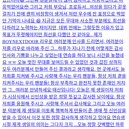
였습니다😄 그만큼 팬분들께 더 많이 감사하고 사랑하겠다고 마
음먹었어요🥹 그리고 저희 부모님, 프로듀서...
의상을 입다가 겉옷
걸치기 전에 괜히 비장함이 생겨서 저런 우수에 찬 표정으로 찍었
던 기억이 나네요 😆 지금은 모든 무대와 사소한 부분에도 최선을
다하려고 노력하는 저이지만, 데뷔 전에는 그럴듯한 이유가 있고
목표가 뚜렷해야지만 최선을 다했던 것 같아요.. 제가
BOYNEXTDOOR 리우로 여러분께 인사를 드리면서, 여러분이
저를 리우로 바라봐 주신 그...
하루가 지나기 전에 어떻게든 감사
인사와 기쁨을 나누고 싶었는데 연습을 하다 보니 시간을 놓쳤네
요 ㅠㅠ 오늘 멋진 무대를 보여드릴 수 있었던 것과 값진 상까지
모두 여러분께서 만들어 주신 결과라고 생각해요. 먼 곳에서도 늘
저희를 지켜봐 주시고 사랑해 주시는 우리 팬분들, 항상 저희 곁을
지켜주시는 우리 팬분들! 항상 부족하고 완전치 못한 존재인 저지
만 그...
여러분 안녕하세요 태산입니다! 오늘은 제 생일이자 저희
가 시상식에서 신인상을 받은 정말 뜻깊고 감사한 날이에요. 항상
저희를 응원해 주시고, 사랑해 주셔서 감사해요 그리고 오늘 여러
분 덕분에 제 생일을 이토록 행복하게 만들어 준 생애 첫 신인상을
받을 수 있어서 이것 또한 정말 감사하게 생각하고 있어요 연습생
시절 제게 생일의 의미는 그다지 크지 ...
오늘 정말 갓벽했던 하루