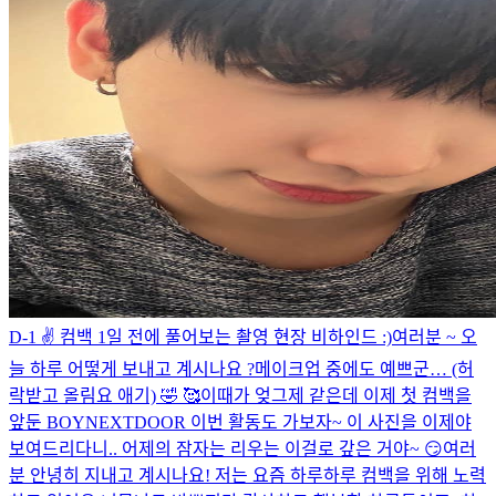
D-1 ✌️​ 컴백 1일 전에 풀어보는 촬영 현장 비하인드 :)
여러분 ~ 오
늘 하루 어떻게 보내고 계시나요 ?
메이크업 중에도 예쁘군… (허
락받고 올림요 애기) 🤣 🥰
이때가 엊그제 같은데 이제 첫 컴백을
앞둔 BOYNEXTDOOR 이번 활동도 가보자~ 이 사진을 이제야
보여드리다니.. 어제의 잠자는 리우는 이걸로 갚은 거야~ 😏
여러
분 안녕히 지내고 계시나요! 저는 요즘 하루하루 컴백을 위해 노력