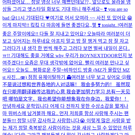
어떠셨어요… 정말 영상 너무 예쁘던데요??,, 앞으로도 올라올 영
상들 그리고 엣스타일 화보도 기대 마니 해주세요~ ❣️ you are so
bad 🥲
11시 기대된다 💗
여기로 어서 모여라 ~~ 사진 또 있어요 😁
이게 마지막!! 킼킼 다 마음에 들면 좋겠다요,,헿 ❣️ tonight..!
여러분
좋은 주말이에요!! 다들 잘 지내고 있어요? 오늘따라 여러분이 더
보고 싶어지는 하루네요 아프지 말고 밥 잘 챙겨 먹고 잠 잘 자고
그러다가 내 생각 한 번씩 해주고 그러다 보면 벌써 내일이 온다..
ㅠ!! 기대해도 좋을 거예요 why 우리가 BOYNEXTDOOR인지 보
여주겠다!! 요즘은 무대 생각밖에 없어요. 빨리 여러분 만나고 싶
어요!! 오늘도...
평화로운 주말=비하인드 방출 (MZ가 몰랐던 MZ
st 사진…🫨) 점점 유체이탈하기 👻
여러분 너무 보고 싶어요 🫢
我
不是说过想和世界各地的人对话嘛！ 我会多努力的！ 虽然现
在只能用翻译器传达我的心意 我会更加努力学习 总有一天见
吧 哪怕是文字，我也希望你能想象我在你身边，我爱你！！
안녕하세요 운학입니다 어제 다 전하지 못한 수상소감을 짧게나
마 위버스에 남겨볼까 해요.. 먼저 저희를 항상 사랑해 주시는 팬
분들!!! 정말 너무 감사하고 사랑합니다😭 이렇게 많은 사랑을 받
는 제가 정말 축복받은 사람이라는 것을 새삼 느낄 수 있었던 하루