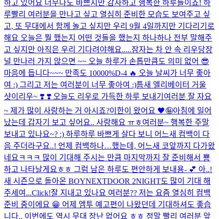
하고 있어요 너무나도 바쁘지만 감사하고 행복한 하루들이죠! 하
루빨리 여러분을 만나고 싶고 열심히 준비한 모습도 보여주고 싶
고, 또 무대에서 함께 놀고 싶지만 우리 9월 4일까지만 기다리기로
해요 오늘은 뭘 했는지 어떤 것들을 했는지 하나하나 전부 말해주
고 싶지만 아직은 우리 기다려야해요.....
잠자는 차 안 속 리우
당장
널 만나러 가지 않으면 ~~ 오늘 하루가 손톱만큼도 의미 없어 😎
마음에 듭니다~~~ 만족도 10000%
D-4 🔥 오늘 날씨가 너무 좋아
여 :) 그리고 저는 여러분이 너무 좋아여 :)
틈새 엘리베이터 거울
샷이리우~ ❣️​ ❣️​ 오늘도 리우로 가득한 하루 보내기
여러분 잘 자요
~ 제가 많이 사랑하는 거 아시죠?
이한이 왔어요 🖤🤪
아침에 일어
났는데 갑자기 보고 싶어요.. 사랑해요 ㅠㅎ
여러분~ 행복한 주말
보내고 있나요~? :) 하루하루 바쁘게 살다 보니 어느새 컴백이 다
음 주더라구요..! 언제 컴백하나…했는데, 어느새 코앞까지 다가왔
네요ㅋㅋㅋ 많이 기대해 주시는 만큼 마지막까지 잘 준비해서 뿅
하고 나타날게요ㅎㅎ 그럼 남은 하루도 편안하게 보내용- 💕 아..!
새 시즌으로 돌아온 BOYNEXTDOOR 2NIGHT도 많이 기대 해
주세여...
Click!
잘 지내고 있나요 여러분?? 저는 요즘 열심히 컴백
준비 중이에요 😁 어제 엠투 예고편이 나왔던데 기대하셔도 좋습
니다.. 이번에도 역시 무대 장난 없어요 ㅎㅎ 정말 빨리 여러분 앞