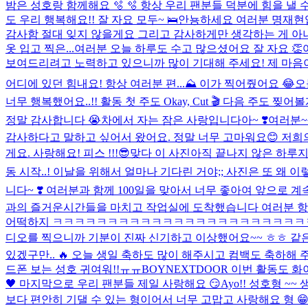
밤은 성호랑 함께해요 🫧 🫧 항상 우리 팬분들 덕분에 힘을 낼 
도 우리 행복해요!! 잘 자요 모두~ 🛌
안뇽하세요 여러분 명재현입
감사함 절대 잊지 않을게요 그리고 감사하게만 생각하는 게 아니
옷 입고 찍은...
여러분 오늘 하루도 수고 많으셨어요 잘 자요 👏
보여드리려고 노력하고 있으니까 많이 기대해 주세요! 제 마음이
어디에 있던 힘내요! 항상 여러분 편...
⛰️ 이가 찍어줬어요 😂
오
너무 행복했어요..!! 활동 첫 주도 Okay, Cut 🎬 다음 주도
정말 감사합니다 😭
차에서 자는 잠은 사랑입니다아~ ❣️
여러분~
감사하다고 말하고 싶어서 왔어요. 정말 너무 고마워요😊 저희
게요. 사랑해요! 피스 !!!😎
맞다 이 사진
아직 끝나지 않은 하루지
동 시작..! 이날을 위해서 얼마나 기다린 거야;; 사진은 또 왜 이렇게
니다~ ❣️ 여러분과 함께 100일을 맞아서 너무 좋아여 앞으로 계
과의 즐거운시간들을 마치고 작업실에 도착했습니다 여러분 항상 
어떡하지 ㅋㅋㅋㅋㅋㅋㅋㅋㅋㅋㅋㅋㅋㅋㅋㅋㅋㅋㅋㅋㅋㅋ
디오를 찍으니까 기분이 진짜 신기하고 이상했어요~~ ㅎㅎ 같은 의
있겠구만.. 🔥 오늘 생일 축하도 많이 해주시고 컴백도 축하해
드폰 보는 성호 귀여워!!ㅠㅠ
BOYNEXTDOOR 이번 활동도 화이
🖤 마지막으로 우리 팬분들 제일 사랑해요 😏
Ayo!! 성호형 ~
보다 편안히 기댈 수 있는 형이어서 너무 고맙고 사랑해요 형 😁 