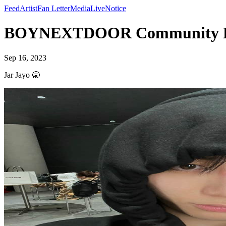
Feed
Artist
Fan Letter
Media
Live
Notice
BOYNEXTDOOR Community Pos
Sep 16, 2023
Jar Jayo 🥱