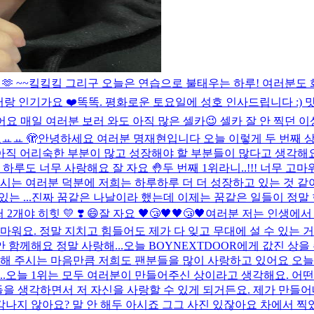
 🫶 ~~킼킼킼 그리구 오늘은 연습으로 불태우는 하루! 여러분도 화
어랑 인기가요 ❤️
똑똑. 평화로운 토요일에 성호 인사드립니다 :) 맛있
요 매일 여러분 보러 와도 아직 많은 셀카😉 셀카 잘 안 찍던
ㅛㅛ 🫣
안녕하세요 여러분 명재현입니다 오늘 이렇게 두 번째 상을
아직 어리숙한 부분이 많고 성장해야 할 부분들이 많다고 생각해
 하루도 너무 사랑해요 잘 자요 🤚
두 번째 1위라니..!!! 너무 
 주시는 여러분 덕분에 저희는 하루하루 더 더 성장하고 있는 것 
 ...
진짜 꿈같은 나날이라 했는데 이제는 꿈같은 일들이 정말 
히힛 💛​ ❣️​ 😄​
잘 자요 🖤😴🖤🖤😴🖤
여러분 저는 인생에서 
고마워요. 정말 지치고 힘들어도 제가 다 잊고 무대에 설 수 있는
 함께해요 정말 사랑해...
오늘 BOYNEXTDOOR에게 값진 상
랑해 주시는 마음만큼 저희도 팬분들을 많이 사랑하고 있어요 오늘
.
오늘 1위는 모두 여러분이 만들어주신 상이라고 생각해요. 어떤
분들을 생각하면서 저 자신을 사랑할 수 있게 되거든요. 제가 만들
각나지 않아요? 말 안 해두 아시죠 그그 사진 있잖아요 차에서 찍