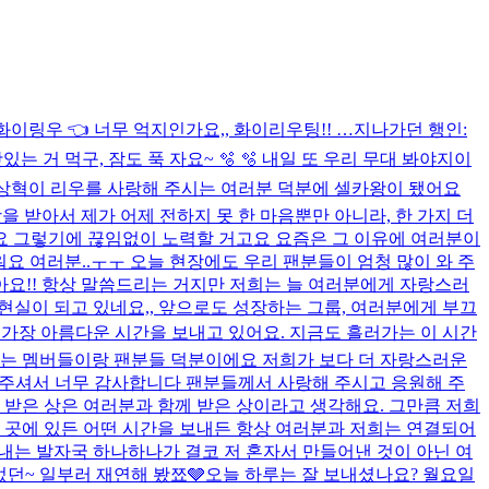
이링우 👈 너무 억지인가요,, 화이리우팅!! …
지나가던 행인:
는 거 먹구, 잠도 푹 자요~ 🫧 🫧 내일 또 우리 무대 봐야지이
 이상혁이 리우를 사랑해 주시는 여러분 덕분에 셀카왕이 됐어요
 받아서 제가 어제 전하지 못 한 마음뿐만 아니라, 한 가지 더
요 그렇기에 끊임없이 노력할 거고요 요즘은 그 이유에 여러분이
고마워요 여러분..ㅜㅜ 오늘 현장에도 우리 팬분들이 엄청 많이 와 주
같아요!! 항상 말씀드리는 거지만 저희는 늘 여러분에게 자랑스러
현실이 되고 있네요,, 앞으로도 성장하는 그룹, 여러분에게 부끄
가장 아름다운 시간을 보내고 있어요. 지금도 흘러가는 이 시간
 거는 멤버들이랑 팬분들 덕분이에요 저희가 보다 더 자랑스러운
을 주셔서 너무 감사합니다 팬분들께서 사랑해 주시고 응원해 주
 받은 상은 여러분과 함께 받은 상이라고 생각해요. 그만큼 저희
 곳에 있든 어떤 시간을 보내든 항상 여러분과 저희는 연결되어
어내는 발자국 하나하나가 결코 저 혼자서 만들어낸 것이 아닌 여
었던~ 일부러 재연해 봤쬬🩶
오늘 하루는 잘 보내셨나요? 월요일