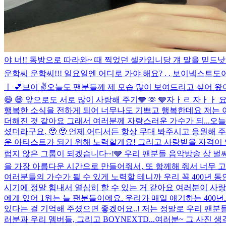
야 너!! 동방으로 따라와~ 때 찍었던 셀카입니당 걔 말을 믿드낫
운학씨 운학씨!!! 일요일엔 어디로 가야 해요? . . 보이넥스트도
ㅣ 💕
브이 ✌️
오늘도 팬분들께 제 모습 많이 보여드리고 싶어 왔어
😄 😄 앞으로도 서로 많이 사랑해 주기🩶 🫶 🩶
자ㅏㄹ 자ㅏㅏ 요
행복한 소식을 전하게 되어 너무나도 기쁘고 행복한데요 저는 
더해진 것 같아요 그래서 여러분께 자랑스러운 가수가 되...
오늘
셨더라구요. 🥹 🥹 언제 어디서든 항상 무대 봐주시고 응원해
운 아티스트가 되기 위해 노력할게요! 그리고 사랑받을 자격이 있는
럽지 않은 그룹이 되겠습니다~!🩶 우리 팬분들 음악방송 상 벌써 2개야 
을 가장 아름다운 시간으로 만들어줘서, 또 함께해 줘서 너무 
여러분들의 가수가 될 수 있게 노력할 테니까 우리 꼭 400년 동안
시기에 정말 힘내서 열심히 할 수 있는 거 같아요 여러분이 사
에게 있어 1위는 늘 팬분들이에요. 우리가 매일 얘기하는 400년..
있다는 걸 기억해 주셨으면 좋겠어요..! 저는 정말로 우리 팬
러분과 우리 멤버들, 그리고 BOYNEXTD...
여러분~ 그 사진 생