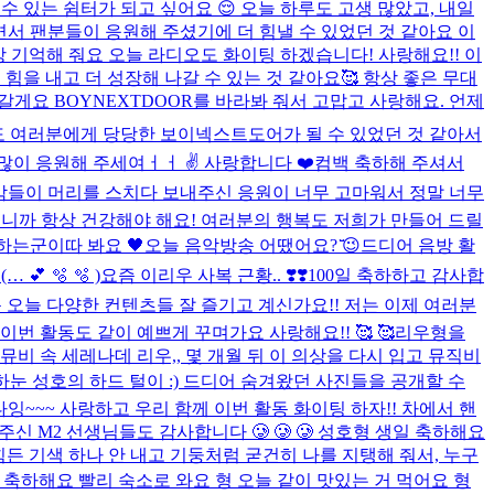
 수 있는 쉼터가 되고 싶어요 😌 오늘 하루도 고생 많았고, 내일
서 팬분들이 응원해 주셨기에 더 힘낼 수 있었던 것 같아요 이
 기억해 줘요 오늘 라디오도 화이팅 하겠습니다! 사랑해요!! 이
힘을 내고 더 성장해 나갈 수 있는 것 같아요🥰 항상 좋은 무대
게요 BOYNEXTDOOR를 바라봐 줘서 고맙고 사랑해요. 언제
루도 여러분에게 당당한 보이넥스트도어가 될 수 있었던 것 같아서
도 많이 응원해 주세여ㅓㅓ ✌️ 사랑합니다 ❤️
컴백 축하해 주셔서
생각들이 머리를 스치다 보내주신 응원이 너무 고마워서 정말 너무
거니까 항상 건강해야 해요! 여러분의 행복도 저희가 만들어 드릴
 하는군
이따 봐요 🖤
오늘 음악방송 어땠어요? ̆̈😉
드디어 음방 활
 🫧 🫧 )
요즘 이리우 사복 근황.. ❣️❣️
100일 축하하고 감사합
오늘 다양한 컨텐츠들 잘 즐기고 계신가요!! 저는 이제 여러분
활동도 같이 예쁘게 꾸며가요 사랑해요!! 🥰 🥰
리우형을
뮤비 속 세레나데 리우,, 몇 개월 뒤 이 의상을 다시 입고 뮤직비
눈 성호의 하드 털이 :) 드디어 숨겨왔던 사진들을 공개할 수
잉~~~ 사랑하고 우리 함께 이번 활동 화이팅 하자!! 차에서 핸
 주신 M2 선생님들도 감사합니다 🥲 🥲 🥲 성호형 생일 축하해요
데 힘든 기색 하나 안 내고 기둥처럼 굳건히 나를 지탱해 줘서, 누구
 축하해요 빨리 숙소로 와요 형 오늘 같이 맛있는 거 먹어요 형