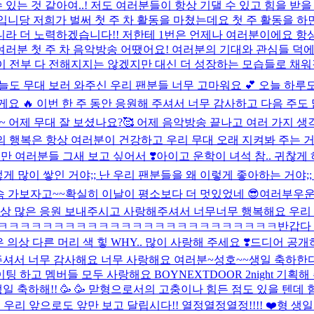
수 있는 것 같아여..! 저도 여러분들이 항상 기댈 수 있고 힘을 받을
니당 저희가 벌써 첫 주 차 활동을 마쳤는데요 첫 주 활동을 하면
라 더 노력하겠습니다!! 저한테 1번은 언제나 여러분이에요 항상
여러분 첫 주 차 음악방송 어땠어요! 여러분의 기대와 관심들 덕에 
 전부 다 전해지지는 않겠지만 대신 더 성장하는 모습들로 채워갈
늘도 무대 보러 와주신 우리 팬분들 너무 고마워요 💕 오늘 하
 찢어볼게요 🔥 이번 한 주 동안 응원해 주셔서 너무 감사하고 다음 주
~ 어제 무대 잘 보셨나요?🥰 어제 음악방송 끝나고 여러 가지 
의 행복은 항상 여러분이 건강하고 우리 무대 오래 지켜봐 주는 
만 여러분들 그새 보고 싶어서 ❣️
아이고 운학이 녀석 참.. 귀찮게
 많이 쌓인 거야;; 난 우리 팬분들을 왜 이렇게 좋아하는 거야;; (… 
속 가보자고~~
확실히 이날이 평소보다 더 멋있었네 😎
여러부우운 
많은 응원 보내주시고 사랑해주셔서 너무너무 행복해요 우리 이번 
ㅋㅋㅋㅋㅋㅋㅋㅋㅋㅋㅋㅋㅋㅋㅋㅋㅋㅋㅋㅋㅋㅋㅋㅋㅋㅋ
반갑다 
상 다른 머리 색 힣 WHY.. 많이 사랑해 주세요 ❣️
드디어 공개하
 주셔서 너무 감사해요 너무 사랑해요 여러분~
성호~~생일 축하한다
팅 하고 멤버들 모두 사랑해요 BOYNEXTDOOR 2night 기획해
~ 생일 축하해!! 🥳 🥳 맏형으로서의 고충이나 힘든 점도 있을 텐
우리 앞으로도 앞만 보고 달립시다!! 열정열정열정!!!! ❤️
형 생일